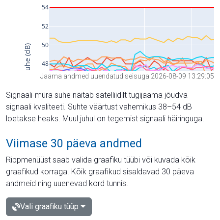
Jaama andmed uuendatud seisuga 2026-08-09 13:29:05
Signaali-müra suhe näitab satelliidilt tugijaama jõudva
signaali kvaliteeti. Suhte väärtust vahemikus 38–54 dB
loetakse heaks. Muul juhul on tegemist signaali häiringuga.
Viimase 30 päeva andmed
Rippmenüüst saab valida graafiku tüübi või kuvada kõik
graafikud korraga. Kõik graafikud sisaldavad 30 päeva
andmeid ning uuenevad kord tunnis.
Vali graafiku tüüp