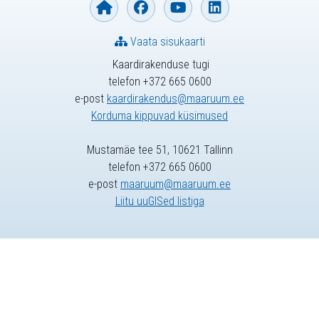
Vaata sisukaarti
Kaardirakenduse tugi
telefon +372 665 0600
e-post
kaardirakendus@maaruum.ee
Korduma kippuvad küsimused
Mustamäe tee 51, 10621 Tallinn
telefon +372 665 0600
e-post
maaruum@maaruum.ee
Liitu uuGISed listiga