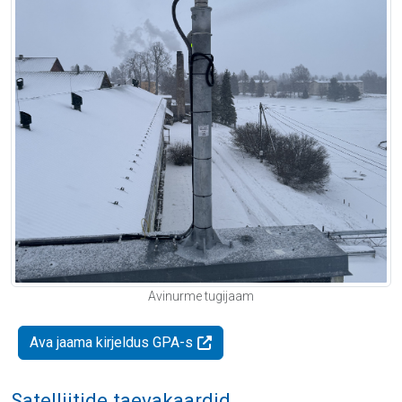
Avinurme tugijaam
Ava jaama kirjeldus GPA-s
Satelliitide taevakaardid