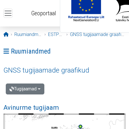
Liigu edasi põhisisu juurde
Geoportaal
Avaleht
Ruumiandmed
ESTPOS
GNSS tugijaamade graafikud
Ava menüü: Ruumiandmed
Ruumiandmed
GNSS tugijaamade graafikud
Tugijaamad
Avinurme tugijaam