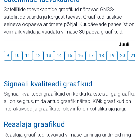
Satelliitide taevakaartide graafikud näitavad GNSS-
satelliitide suunda ja kõrgust taevas. Graafikud luuakse
eelneva ööpäeva andmete põhjal. Kuupäevade paneelist on
võimalik valida ja vaadata viimase 30 päeva graafikuid.
Juuli
9
10
11
12
13
14
15
16
17
18
19
20
21
Signaali kvaliteedi graafikud
Signaali kvaliteedi graafikuid on kokku kaksteist. Iga graafiku
all on selgitus, mida antud graafik näitab. Kõik graafikud on
interaktiivsed ja graafikutel olev info on kohaliku aja järgi.
Reaalaja graafikud
Reaalaja graafikud kuvavad viimase tunni aja andmeid ning