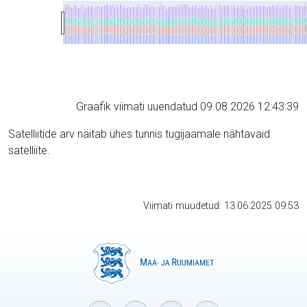
Graafik viimati uuendatud 09.08.2026 12:43:39
Satelliitide arv näitab ühes tunnis tugijaamale nähtavaid
satelliite.
Viimati muudetud: 13.06.2025 09:53