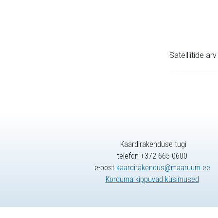
Satelliitide ar
Kaardirakenduse tugi
telefon +372 665 0600
e-post
kaardirakendus@maaruum.ee
Korduma kippuvad küsimused