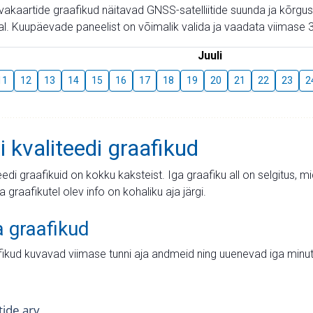
aevakaartide graafikud näitavad GNSS-satelliitide suunda ja kõr
l. Kuupäevade paneelist on võimalik valida ja vaadata viimase 3
Juuli
11
12
13
14
15
16
17
18
19
20
21
22
23
2
i kvaliteedi graafikud
teedi graafikuid on kokku kaksteist. Iga graafiku all on selgitus, 
ja graafikutel olev info on kohaliku aja järgi.
a graafikud
fikud kuvavad viimase tunni aja andmeid ning uuenevad iga minut