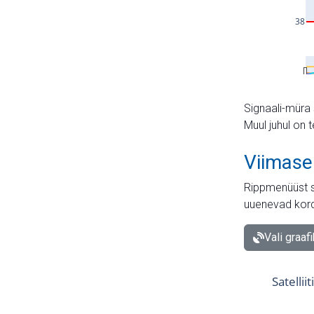
Signaali-müra 
Muul juhul on 
Viimase
Rippmenüüst s
uuenevad kord
Vali graaf
Satellii