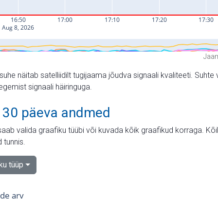
Jaam
suhe näitab satelliidilt tugijaama jõudva signaali kvaliteeti. Su
tegemist signaali häiringuga.
 30 päeva andmed
aab valida graafiku tüübi või kuvada kõik graafikud korraga. Kõ
 tunnis.
iku tüüp
tide arv