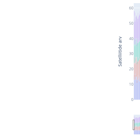
60
50
40
Satelliitide arv
30
20
10
0