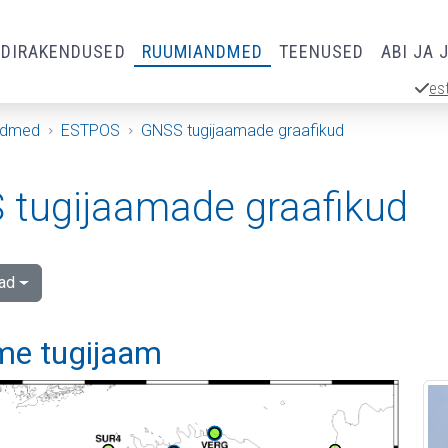
RDIRAKENDUSED
RUUMIANDMED
TEENUSED
ABI JA 
es
ndmed
ESTPOS
GNSS tugijaamade graafikud
tugijaamade graafikud
ad
me tugijaam