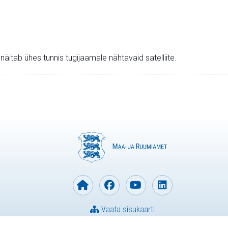
v näitab ühes tunnis tugijaamale nähtavaid satelliite.
Vaata sisukaarti