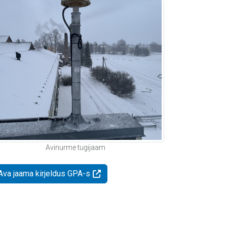
Avinurme tugijaam
Ava jaama kirjeldus GPA-s