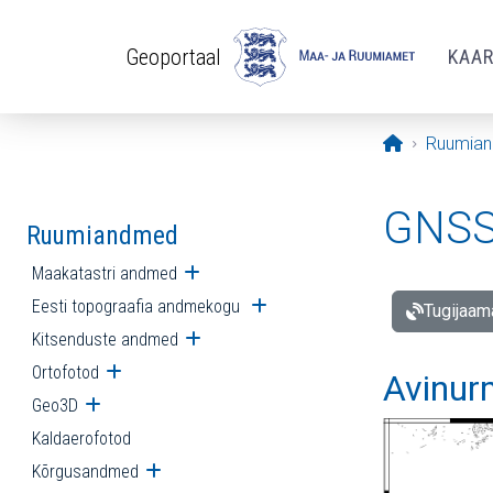
Liigu edasi põhisisu juurde
Geoportaal
KAA
Avaleht
Ruumia
GNSS 
Ruumiandmed
Maakatastri andmed
Ava alammenüü
Eesti topograafia andmekogu
Ava alammenüü
Tugijaam
Kitsenduste andmed
Ava alammenüü
Ortofotod
Ava alammenüü
Avinur
Geo3D
Ava alammenüü
Kaldaerofotod
Kõrgusandmed
Ava alammenüü