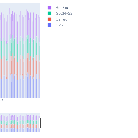
BeiDou
GLONASS
Galileo
GPS
 2