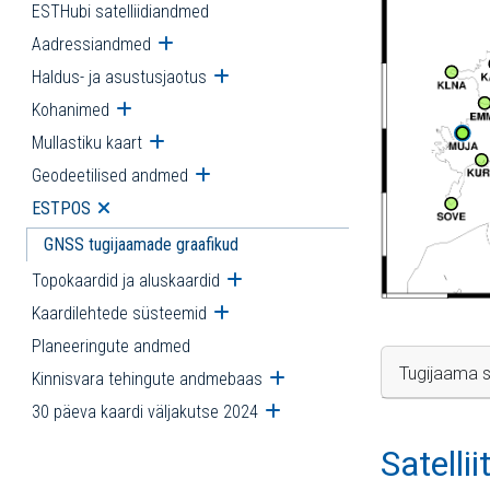
ESTHubi satelliidiandmed
Aadressiandmed
Ava alammenüü
Haldus- ja asustusjaotus
Ava alammenüü
Kohanimed
Ava alammenüü
Mullastiku kaart
Ava alammenüü
Geodeetilised andmed
Ava alammenüü
ESTPOS
Ava alammenüü
GNSS tugijaamade graafikud
Topokaardid ja aluskaardid
Ava alammenüü
Kaardilehtede süsteemid
Ava alammenüü
Planeeringute andmed
Tugijaama s
Kinnisvara tehingute andmebaas
Ava alammenüü
30 päeva kaardi väljakutse 2024
Ava alammenüü
Satelli