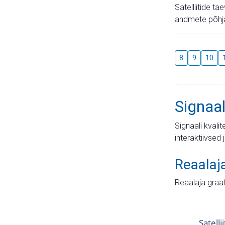
Satelliitide t
andmete põhja
8
9
10
Signaal
Signaali kvali
interaktiivsed 
Reaalaj
Reaalaja graa