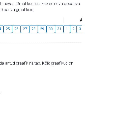
gust taevas. Graafikud luuakse eelneva ööpäeva
0 päeva graafikuid.
August
4
25
26
27
28
29
30
31
1
2
3
4
5
6
7
mida antud graafik näitab. Kõik graafikud on
.