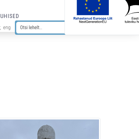
JUHISED
t
eng
Otsi