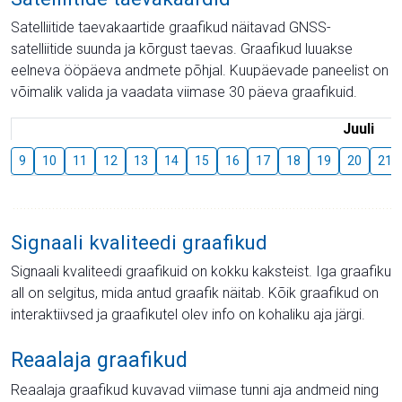
Satelliitide taevakaartide graafikud näitavad GNSS-
satelliitide suunda ja kõrgust taevas. Graafikud luuakse
eelneva ööpäeva andmete põhjal. Kuupäevade paneelist on
võimalik valida ja vaadata viimase 30 päeva graafikuid.
Juuli
9
10
11
12
13
14
15
16
17
18
19
20
21
Signaali kvaliteedi graafikud
Signaali kvaliteedi graafikuid on kokku kaksteist. Iga graafiku
all on selgitus, mida antud graafik näitab. Kõik graafikud on
interaktiivsed ja graafikutel olev info on kohaliku aja järgi.
Reaalaja graafikud
Reaalaja graafikud kuvavad viimase tunni aja andmeid ning