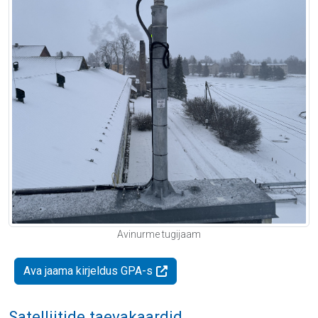
Avinurme tugijaam
Ava jaama kirjeldus GPA-s
Satelliitide taevakaardid