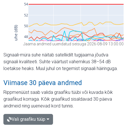
Jaama andmed uuendatud seisuga 2026-08-09 13:00:00
Signaali-müra suhe näitab satelliidilt tugijaama jõudva
signaali kvaliteeti. Suhte väärtust vahemikus 38–54 dB
loetakse heaks. Muul juhul on tegemist signaali häiringuga.
Viimase 30 päeva andmed
Rippmenüüst saab valida graafiku tüübi või kuvada kõik
graafikud korraga. Kõik graafikud sisaldavad 30 päeva
andmeid ning uuenevad kord tunnis.
Vali graafiku tüüp