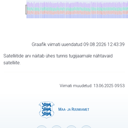
Graafik viimati uuendatud 09.08.2026 12:43:39
Satelliitide arv näitab ühes tunnis tugijaamale nähtavaid
satelliite.
Viimati muudetud: 13.06.2025 09:53