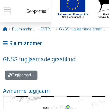
Liigu edasi põhisisu juurde
Geoportaal
Avaleht
Ruumiandmed
ESTPOS
GNSS tugijaamade graafikud
Ava menüü: Ruumiandmed
Ruumiandmed
GNSS tugijaamade graafikud
Tugijaamad
Avinurme tugijaam