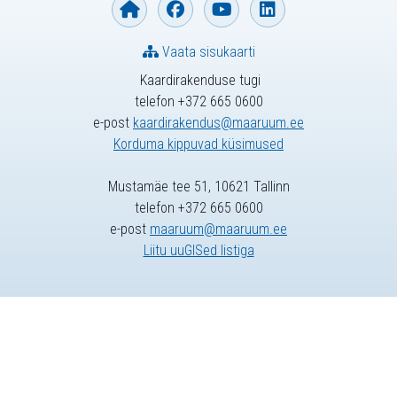
Vaata sisukaarti
Kaardirakenduse tugi
telefon +372 665 0600
e-post
kaardirakendus@maaruum.ee
Korduma kippuvad küsimused
Mustamäe tee 51, 10621 Tallinn
telefon +372 665 0600
e-post
maaruum@maaruum.ee
Liitu uuGISed listiga