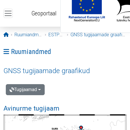
Liigu edasi põhisisu juurde
Geoportaal
Avaleht
Ruumiandmed
ESTPOS
GNSS tugijaamade graafikud
Ava menüü: Ruumiandmed
Ruumiandmed
GNSS tugijaamade graafikud
Tugijaamad
Avinurme tugijaam