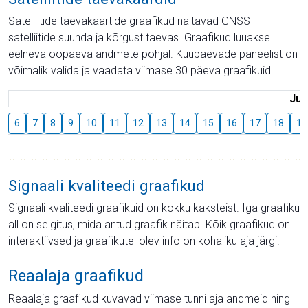
Satelliitide taevakaartide graafikud näitavad GNSS-
satelliitide suunda ja kõrgust taevas. Graafikud luuakse
eelneva ööpäeva andmete põhjal. Kuupäevade paneelist on
võimalik valida ja vaadata viimase 30 päeva graafikuid.
Juu
6
7
8
9
10
11
12
13
14
15
16
17
18
19
Signaali kvaliteedi graafikud
Signaali kvaliteedi graafikuid on kokku kaksteist. Iga graafiku
all on selgitus, mida antud graafik näitab. Kõik graafikud on
interaktiivsed ja graafikutel olev info on kohaliku aja järgi.
Reaalaja graafikud
Reaalaja graafikud kuvavad viimase tunni aja andmeid ning