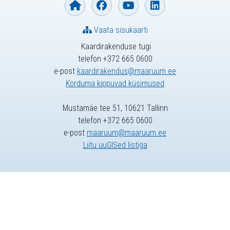
Vaata sisukaarti
Kaardirakenduse tugi
telefon +372 665 0600
e-post
kaardirakendus@maaruum.ee
Korduma kippuvad küsimused
Mustamäe tee 51, 10621 Tallinn
telefon +372 665 0600
e-post
maaruum@maaruum.ee
Liitu uuGISed listiga