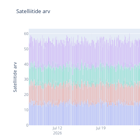
Satelliitide arv
60
50
40
Satelliitide arv
30
20
10
0
Jul 12
Jul 19
2026