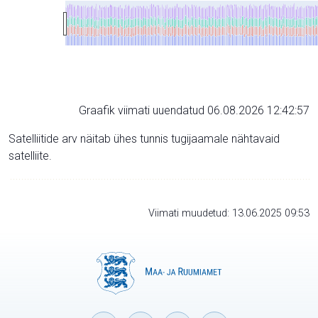
Graafik viimati uuendatud 06.08.2026 12:42:57
Satelliitide arv näitab ühes tunnis tugijaamale nähtavaid
satelliite.
Viimati muudetud: 13.06.2025 09:53