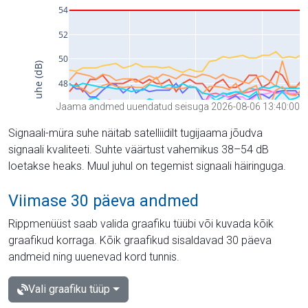
Jaama andmed uuendatud seisuga 2026-08-06 13:40:00
Signaali-müra suhe näitab satelliidilt tugijaama jõudva
signaali kvaliteeti. Suhte väärtust vahemikus 38–54 dB
loetakse heaks. Muul juhul on tegemist signaali häiringuga.
Viimase 30 päeva andmed
Rippmenüüst saab valida graafiku tüübi või kuvada kõik
graafikud korraga. Kõik graafikud sisaldavad 30 päeva
andmeid ning uuenevad kord tunnis.
Vali graafiku tüüp