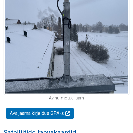
Avinurme tugijaam
Ava jaama kirjeldus GPA-s
Satelliitide taevakaardid