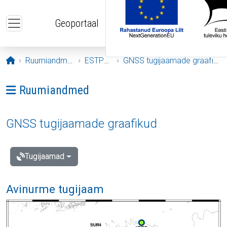
Liigu edasi põhisisu juurde
Geoportaal
Avaleht
Ruumiandmed
ESTPOS
GNSS tugijaamade graafikud
Ava menüü: Ruumiandmed
Ruumiandmed
GNSS tugijaamade graafikud
Tugijaamad
Avinurme tugijaam