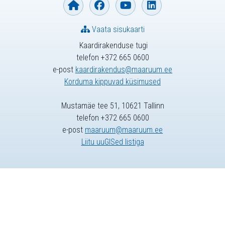
Vaata sisukaarti
Kaardirakenduse tugi
telefon +372 665 0600
e-post
kaardirakendus@maaruum.ee
Korduma kippuvad küsimused
Mustamäe tee 51, 10621 Tallinn
telefon +372 665 0600
e-post
maaruum@maaruum.ee
Liitu uuGISed listiga