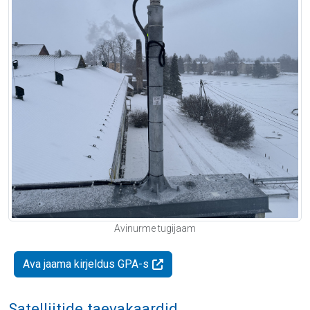
Avinurme tugijaam
Ava jaama kirjeldus GPA-s
Satelliitide taevakaardid