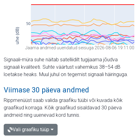
Jaama andmed uuendatud seisuga 2026-08-06 19:11:00
Signaali-müra suhe näitab satelliidilt tugijaama jõudva
signaali kvaliteeti. Suhte väärtust vahemikus 38–54 dB
loetakse heaks. Muul juhul on tegemist signaali häiringuga.
Viimase 30 päeva andmed
Rippmenüüst saab valida graafiku tüübi või kuvada kõik
graafikud korraga. Kõik graafikud sisaldavad 30 päeva
andmeid ning uuenevad kord tunnis.
Vali graafiku tüüp