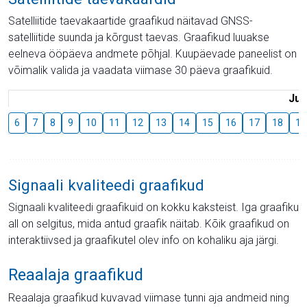
Satelliitide taevakaartide graafikud näitavad GNSS-
satelliitide suunda ja kõrgust taevas. Graafikud luuakse
eelneva ööpäeva andmete põhjal. Kuupäevade paneelist on
võimalik valida ja vaadata viimase 30 päeva graafikuid.
Juu
6
7
8
9
10
11
12
13
14
15
16
17
18
19
Signaali kvaliteedi graafikud
Signaali kvaliteedi graafikuid on kokku kaksteist. Iga graafiku
all on selgitus, mida antud graafik näitab. Kõik graafikud on
interaktiivsed ja graafikutel olev info on kohaliku aja järgi.
Reaalaja graafikud
Reaalaja graafikud kuvavad viimase tunni aja andmeid ning