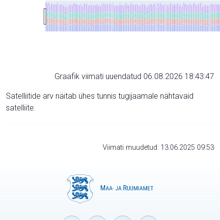
Graafik viimati uuendatud 06.08.2026 18:43:47
Satelliitide arv näitab ühes tunnis tugijaamale nähtavaid
satelliite.
Viimati muudetud: 13.06.2025 09:53