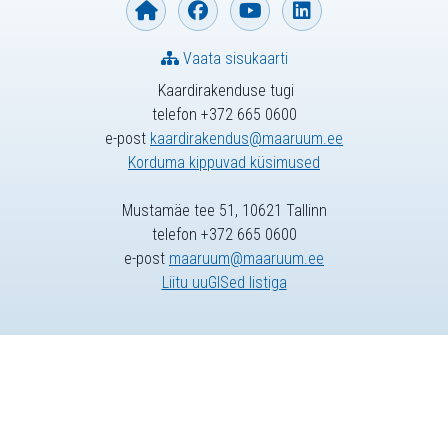
Vaata sisukaarti
Kaardirakenduse tugi
telefon +372 665 0600
e-post
kaardirakendus@maaruum.ee
Korduma kippuvad küsimused
Mustamäe tee 51, 10621 Tallinn
telefon +372 665 0600
e-post
maaruum@maaruum.ee
Liitu uuGISed listiga