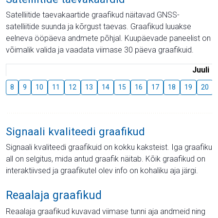
Satelliitide taevakaartide graafikud näitavad GNSS-
satelliitide suunda ja kõrgust taevas. Graafikud luuakse
eelneva ööpäeva andmete põhjal. Kuupäevade paneelist on
võimalik valida ja vaadata viimase 30 päeva graafikuid.
Juuli
8
9
10
11
12
13
14
15
16
17
18
19
20
Signaali kvaliteedi graafikud
Signaali kvaliteedi graafikuid on kokku kaksteist. Iga graafiku
all on selgitus, mida antud graafik näitab. Kõik graafikud on
interaktiivsed ja graafikutel olev info on kohaliku aja järgi.
Reaalaja graafikud
Reaalaja graafikud kuvavad viimase tunni aja andmeid ning