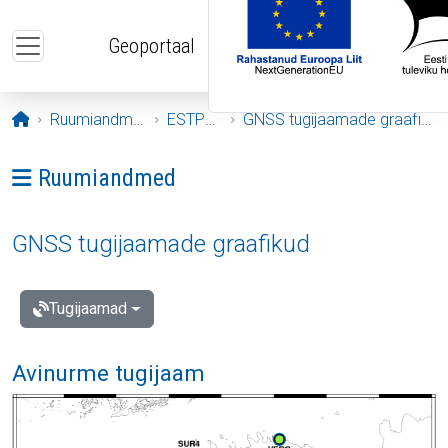
Liigu edasi põhisisu juurde
Geoportaal
Avaleht
Ruumiandmed
ESTPOS
GNSS tugijaamade graafikud
Ava menüü: Ruumiandmed
Ruumiandmed
GNSS tugijaamade graafikud
Tugijaamad
Avinurme tugijaam