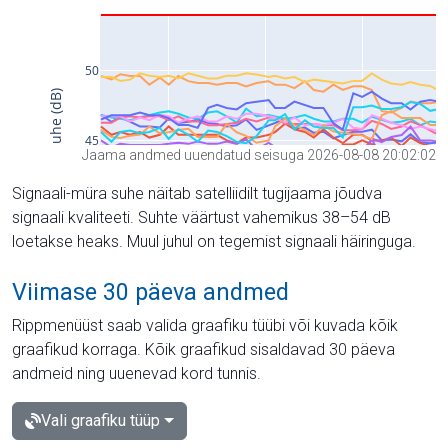
Jaama andmed uuendatud seisuga 2026-08-08 20:02:02
Signaali-müra suhe näitab satelliidilt tugijaama jõudva
signaali kvaliteeti. Suhte väärtust vahemikus 38–54 dB
loetakse heaks. Muul juhul on tegemist signaali häiringuga.
Viimase 30 päeva andmed
Rippmenüüst saab valida graafiku tüübi või kuvada kõik
graafikud korraga. Kõik graafikud sisaldavad 30 päeva
andmeid ning uuenevad kord tunnis.
Vali graafiku tüüp