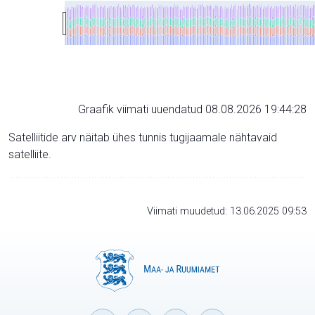
Graafik viimati uuendatud 08.08.2026 19:44:28
Satelliitide arv näitab ühes tunnis tugijaamale nähtavaid
satelliite.
Viimati muudetud: 13.06.2025 09:53