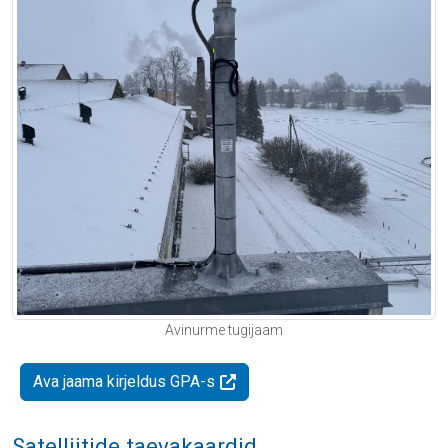
Avinurme tugijaam
Ava jaama kirjeldus GPA-s
Satelliitide taevakaardid