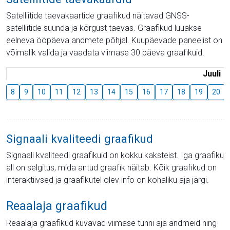
Satelliitide taevakaartide graafikud näitavad GNSS-
satelliitide suunda ja kõrgust taevas. Graafikud luuakse
eelneva ööpäeva andmete põhjal. Kuupäevade paneelist on
võimalik valida ja vaadata viimase 30 päeva graafikuid.
Juuli
8
9
10
11
12
13
14
15
16
17
18
19
20
Signaali kvaliteedi graafikud
Signaali kvaliteedi graafikuid on kokku kaksteist. Iga graafiku
all on selgitus, mida antud graafik näitab. Kõik graafikud on
interaktiivsed ja graafikutel olev info on kohaliku aja järgi.
Reaalaja graafikud
Reaalaja graafikud kuvavad viimase tunni aja andmeid ning