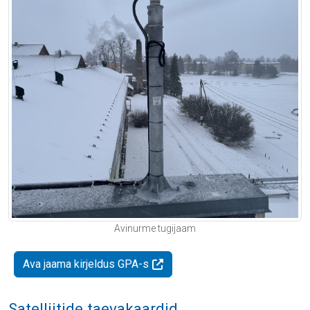
Avinurme tugijaam
Ava jaama kirjeldus GPA-s
Satelliitide taevakaardid