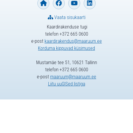
Vaata sisukaarti
Kaardirakenduse tugi
telefon +372 665 0600
e-post
kaardirakendus@maaruum.ee
Korduma kippuvad küsimused
Mustamäe tee 51, 10621 Tallinn
telefon +372 665 0600
e-post
maaruum@maaruum.ee
Liitu uuGISed listiga