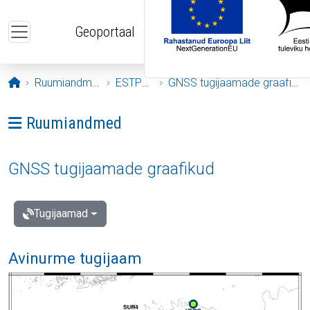
Liigu edasi põhisisu juurde
Geoportaal
Avaleht
Ruumiandmed
ESTPOS
GNSS tugijaamade graafikud
Ava menüü: Ruumiandmed
Ruumiandmed
GNSS tugijaamade graafikud
Tugijaamad
Avinurme tugijaam