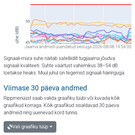
Jaama andmed uuendatud seisuga 2026-08-08 19:54:05
Signaali-müra suhe näitab satelliidilt tugijaama jõudva
signaali kvaliteeti. Suhte väärtust vahemikus 38–54 dB
loetakse heaks. Muul juhul on tegemist signaali häiringuga.
Viimase 30 päeva andmed
Rippmenüüst saab valida graafiku tüübi või kuvada kõik
graafikud korraga. Kõik graafikud sisaldavad 30 päeva
andmeid ning uuenevad kord tunnis.
Vali graafiku tüüp