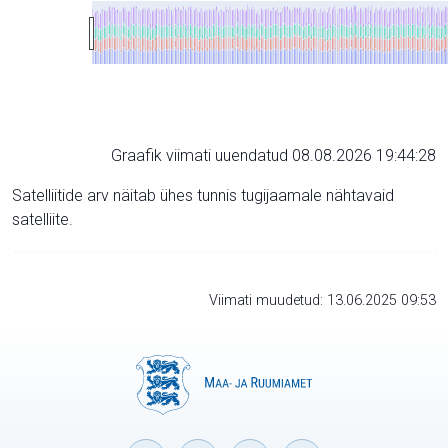
Graafik viimati uuendatud 08.08.2026 19:44:28
Satelliitide arv näitab ühes tunnis tugijaamale nähtavaid
satelliite.
Viimati muudetud: 13.06.2025 09:53