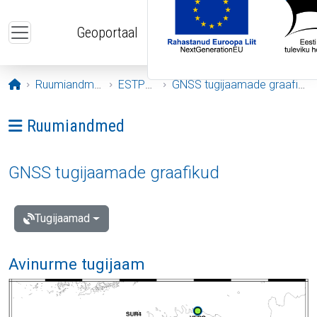
Liigu edasi põhisisu juurde
Geoportaal
Avaleht
Ruumiandmed
ESTPOS
GNSS tugijaamade graafikud
Ava menüü: Ruumiandmed
Ruumiandmed
GNSS tugijaamade graafikud
Tugijaamad
Avinurme tugijaam