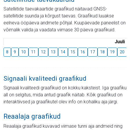
Satelliitide taevakaartide graafikud näitavad GNSS-
satelliitide suunda ja kõrgust taevas. Graafikud luuakse
eelneva ööpäeva andmete põhjal. Kuupäevade paneelist on
võimalik valida ja vaadata viimase 30 päeva graafikuid.
Juuli
8
9
10
11
12
13
14
15
16
17
18
19
20
Signaali kvaliteedi graafikud
Signaali kvaliteedi graafikuid on kokku kaksteist. Iga graafiku
all on selgitus, mida antud graafik näitab. Kõik graafikud on
interaktiivsed ja graafikutel olev info on kohaliku aja järgi.
Reaalaja graafikud
Reaalaja graafikud kuvavad viimase tunni aja andmeid ning