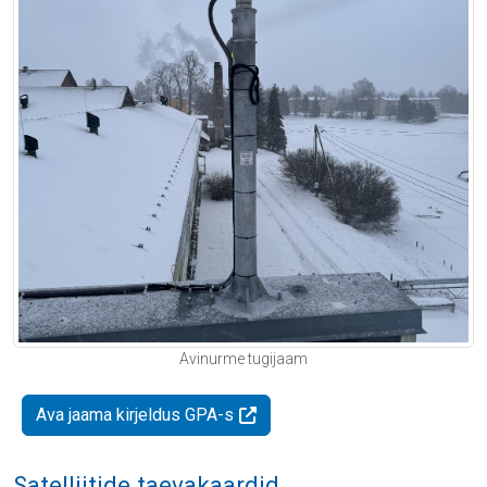
Avinurme tugijaam
Ava jaama kirjeldus GPA-s
Satelliitide taevakaardid