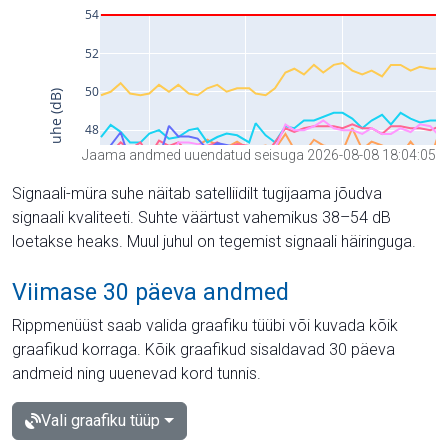
Jaama andmed uuendatud seisuga 2026-08-08 18:04:05
Signaali-müra suhe näitab satelliidilt tugijaama jõudva
signaali kvaliteeti. Suhte väärtust vahemikus 38–54 dB
loetakse heaks. Muul juhul on tegemist signaali häiringuga.
Viimase 30 päeva andmed
Rippmenüüst saab valida graafiku tüübi või kuvada kõik
graafikud korraga. Kõik graafikud sisaldavad 30 päeva
andmeid ning uuenevad kord tunnis.
Vali graafiku tüüp