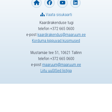
Vaata sisukaarti
Kaardirakenduse tugi
telefon +372 665 0600
e-post
kaardirakendus@maaruum.ee
Korduma kippuvad küsimused
Mustamäe tee 51, 10621 Tallinn
telefon +372 665 0600
e-post
maaruum@maaruum.ee
Liitu uuGISed listiga