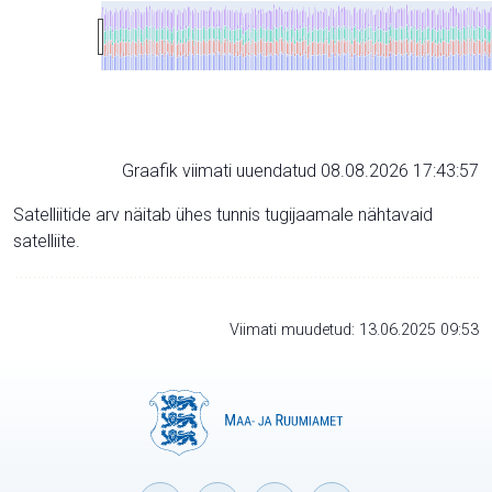
Graafik viimati uuendatud 08.08.2026 17:43:57
Satelliitide arv näitab ühes tunnis tugijaamale nähtavaid
satelliite.
Viimati muudetud: 13.06.2025 09:53