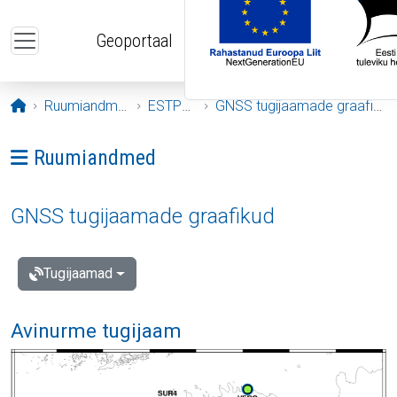
Liigu edasi põhisisu juurde
Geoportaal
Avaleht
Ruumiandmed
ESTPOS
GNSS tugijaamade graafikud
Ava menüü: Ruumiandmed
Ruumiandmed
GNSS tugijaamade graafikud
Tugijaamad
Avinurme tugijaam