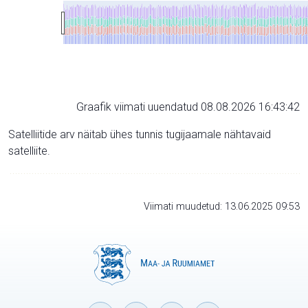
Graafik viimati uuendatud 08.08.2026 16:43:42
Satelliitide arv näitab ühes tunnis tugijaamale nähtavaid
satelliite.
Viimati muudetud: 13.06.2025 09:53