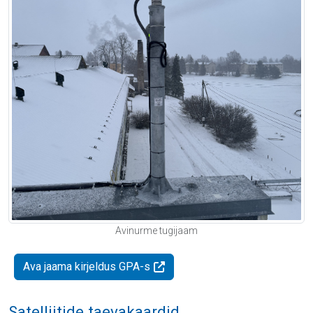
Avinurme tugijaam
Ava jaama kirjeldus GPA-s
Satelliitide taevakaardid