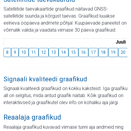
Satelliitide taevakaartide graafikud näitavad GNSS-
satelliitide suunda ja kõrgust taevas. Graafikud luuakse
eelneva ööpäeva andmete põhjal. Kuupäevade paneelist on
võimalik valida ja vaadata viimase 30 päeva graafikuid.
Juuli
8
9
10
11
12
13
14
15
16
17
18
19
20
Signaali kvaliteedi graafikud
Signaali kvaliteedi graafikuid on kokku kaksteist. Iga graafiku
all on selgitus, mida antud graafik näitab. Kõik graafikud on
interaktiivsed ja graafikutel olev info on kohaliku aja järgi.
Reaalaja graafikud
Reaalaja graafikud kuvavad viimase tunni aja andmeid ning