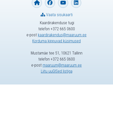
Vaata sisukaarti
Kaardirakenduse tugi
telefon +372 665 0600
e-post
kaardirakendus@maaruum.ee
Korduma kippuvad küsimused
Mustamäe tee 51, 10621 Tallinn
telefon +372 665 0600
e-post
maaruum@maaruum.ee
Liitu uuGISed listiga