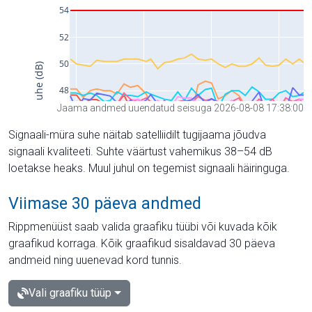
Jaama andmed uuendatud seisuga 2026-08-08 17:38:00
Signaali-müra suhe näitab satelliidilt tugijaama jõudva
signaali kvaliteeti. Suhte väärtust vahemikus 38–54 dB
loetakse heaks. Muul juhul on tegemist signaali häiringuga.
Viimase 30 päeva andmed
Rippmenüüst saab valida graafiku tüübi või kuvada kõik
graafikud korraga. Kõik graafikud sisaldavad 30 päeva
andmeid ning uuenevad kord tunnis.
Vali graafiku tüüp