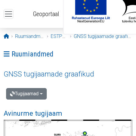
Liigu edasi põhisisu juurde
Geoportaal
Avaleht
Ruumiandmed
ESTPOS
GNSS tugijaamade graafikud
Ava menüü: Ruumiandmed
Ruumiandmed
GNSS tugijaamade graafikud
Tugijaamad
Avinurme tugijaam