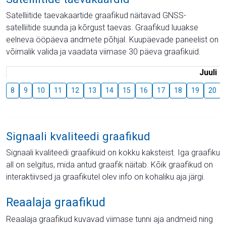
Satelliitide taevakaartide graafikud näitavad GNSS-
satelliitide suunda ja kõrgust taevas. Graafikud luuakse
eelneva ööpäeva andmete põhjal. Kuupäevade paneelist on
võimalik valida ja vaadata viimase 30 päeva graafikuid.
Juuli
8
9
10
11
12
13
14
15
16
17
18
19
20
Signaali kvaliteedi graafikud
Signaali kvaliteedi graafikuid on kokku kaksteist. Iga graafiku
all on selgitus, mida antud graafik näitab. Kõik graafikud on
interaktiivsed ja graafikutel olev info on kohaliku aja järgi.
Reaalaja graafikud
Reaalaja graafikud kuvavad viimase tunni aja andmeid ning