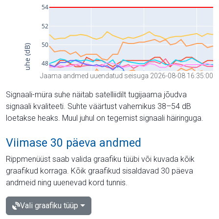
Jaama andmed uuendatud seisuga 2026-08-08 16:35:00
Signaali-müra suhe näitab satelliidilt tugijaama jõudva
signaali kvaliteeti. Suhte väärtust vahemikus 38–54 dB
loetakse heaks. Muul juhul on tegemist signaali häiringuga.
Viimase 30 päeva andmed
Rippmenüüst saab valida graafiku tüübi või kuvada kõik
graafikud korraga. Kõik graafikud sisaldavad 30 päeva
andmeid ning uuenevad kord tunnis.
Vali graafiku tüüp