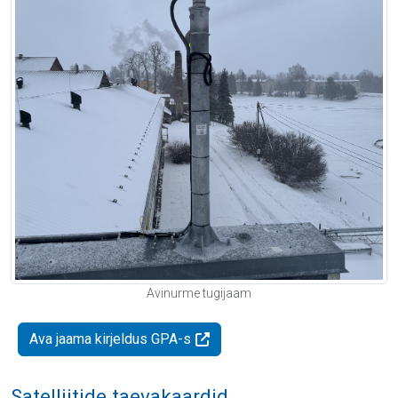
Avinurme tugijaam
Ava jaama kirjeldus GPA-s
Satelliitide taevakaardid