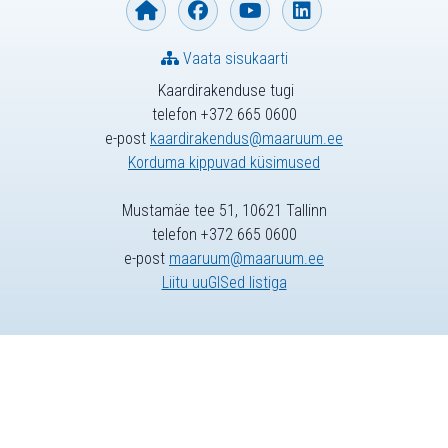
Vaata sisukaarti
Kaardirakenduse tugi
telefon +372 665 0600
e-post
kaardirakendus@maaruum.ee
Korduma kippuvad küsimused
Mustamäe tee 51, 10621 Tallinn
telefon +372 665 0600
e-post
maaruum@maaruum.ee
Liitu uuGISed listiga