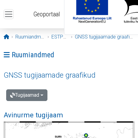
Liigu edasi põhisisu juurde
Geoportaal
Avaleht
Ruumiandmed
ESTPOS
GNSS tugijaamade graafikud
Ava menüü: Ruumiandmed
Ruumiandmed
GNSS tugijaamade graafikud
Tugijaamad
Avinurme tugijaam