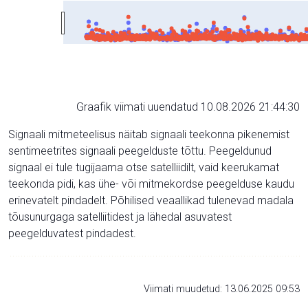
Graafik viimati uuendatud 10.08.2026 21:44:30
Signaali mitmeteelisus näitab signaali teekonna pikenemist
sentimeetrites signaali peegelduste tõttu. Peegeldunud
signaal ei tule tugijaama otse satelliidilt, vaid keerukamat
teekonda pidi, kas ühe- või mitmekordse peegelduse kaudu
erinevatelt pindadelt. Põhilised veaallikad tulenevad madala
tõusunurgaga satelliitidest ja lähedal asuvatest
peegelduvatest pindadest.
Viimati muudetud: 13.06.2025 09:53