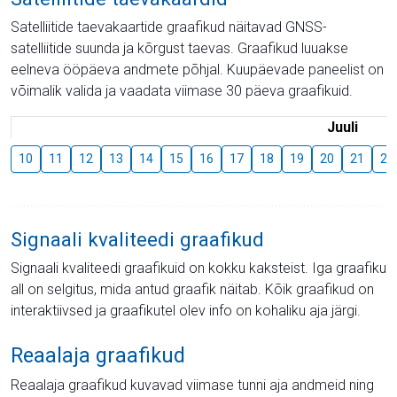
Satelliitide taevakaartide graafikud näitavad GNSS-
satelliitide suunda ja kõrgust taevas. Graafikud luuakse
eelneva ööpäeva andmete põhjal. Kuupäevade paneelist on
võimalik valida ja vaadata viimase 30 päeva graafikuid.
Juuli
10
11
12
13
14
15
16
17
18
19
20
21
22
Signaali kvaliteedi graafikud
Signaali kvaliteedi graafikuid on kokku kaksteist. Iga graafiku
all on selgitus, mida antud graafik näitab. Kõik graafikud on
interaktiivsed ja graafikutel olev info on kohaliku aja järgi.
Reaalaja graafikud
Reaalaja graafikud kuvavad viimase tunni aja andmeid ning