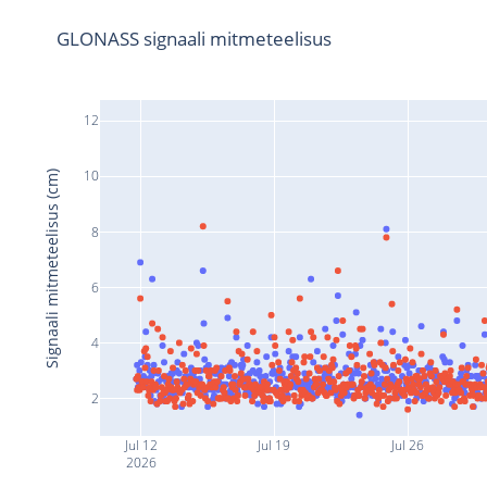
GLONASS signaali mitmeteelisus
12
10
Signaali mitmeteelisus (cm)
8
6
4
2
Jul 12
Jul 19
Jul 26
2026