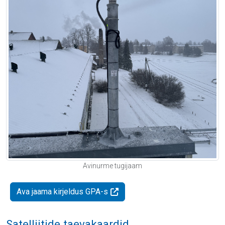
Avinurme tugijaam
Ava jaama kirjeldus GPA-s
Satelliitide taevakaardid