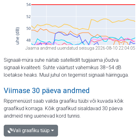
Jaama andmed uuendatud seisuga 2026-08-10 22:04:05
Signaali-müra suhe näitab satelliidilt tugijaama jõudva
signaali kvaliteeti. Suhte väärtust vahemikus 38–54 dB
loetakse heaks. Muul juhul on tegemist signaali häiringuga.
Viimase 30 päeva andmed
Rippmenüüst saab valida graafiku tüübi või kuvada kõik
graafikud korraga. Kõik graafikud sisaldavad 30 päeva
andmeid ning uuenevad kord tunnis.
Vali graafiku tüüp