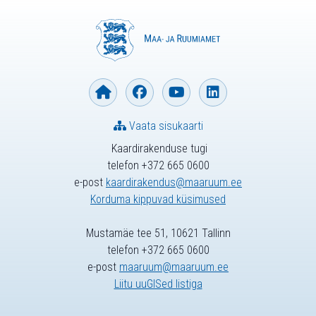
Vaata sisukaarti
Kaardirakenduse tugi
telefon +372 665 0600
e-post
kaardirakendus@maaruum.ee
Korduma kippuvad küsimused
Mustamäe tee 51, 10621 Tallinn
telefon +372 665 0600
e-post
maaruum@maaruum.ee
Liitu uuGISed listiga