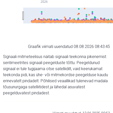
2026
Graafik viimati uuendatud 08.08.2026 08:43:45
Signaali mitmeteelisus näitab signaali teekonna pikenemist
sentimeetrites signaali peegelduste tõttu. Peegeldunud
signaal ei tule tugijaama otse satelliidilt, vaid keerukamat
teekonda pidi, kas ühe- või mitmekordse peegelduse kaudu
erinevatelt pindadelt. Põhilised veaallikad tulenevad madala
tõusunurgaga satelliitidest ja lähedal asuvatest
peegelduvatest pindadest.