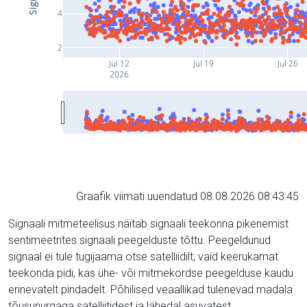
4
2
Jul 12
Jul 19
Jul 26
2026
Graafik viimati uuendatud 08.08.2026 08:43:45
Signaali mitmeteelisus näitab signaali teekonna pikenemist
sentimeetrites signaali peegelduste tõttu. Peegeldunud
signaal ei tule tugijaama otse satelliidilt, vaid keerukamat
teekonda pidi, kas ühe- või mitmekordse peegelduse kaudu
erinevatelt pindadelt. Põhilised veaallikad tulenevad madala
tõusunurgaga satelliitidest ja lähedal asuvatest