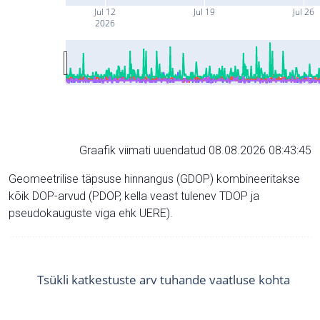
Jul 12
Jul 19
Jul 26
2026
Graafik viimati uuendatud 08.08.2026 08:43:45
Geomeetrilise täpsuse hinnangus (GDOP) kombineeritakse
kõik DOP-arvud (PDOP, kella veast tulenev TDOP ja
pseudokauguste viga ehk UERE).
Tsükli katkestuste arv tuhande vaatluse kohta