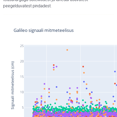
peegelduvatest pindadest.
Galileo signaali mitmeteelisus
25
20
Signaali mitmeteelisus (cm)
15
10
5