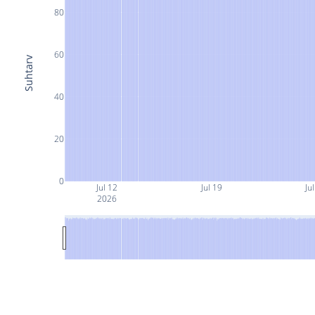
80
60
Suhtarv
40
20
0
Jul 12
Jul 19
Ju
2026