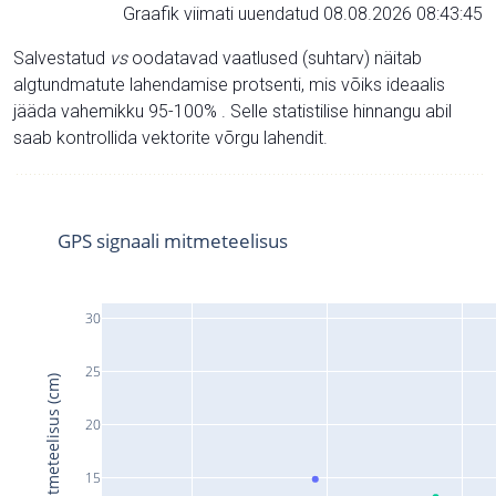
Graafik viimati uuendatud 08.08.2026 08:43:45
Salvestatud
vs
oodatavad vaatlused (suhtarv) näitab
algtundmatute lahendamise protsenti, mis võiks ideaalis
jääda vahemikku 95-100% . Selle statistilise hinnangu abil
saab kontrollida vektorite võrgu lahendit.
GPS signaali mitmeteelisus
30
25
Signaali mitmeteelisus (cm)
20
15