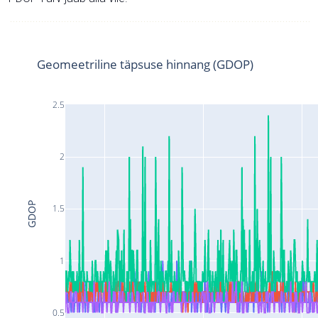
Geomeetriline täpsuse hinnang (GDOP)
2.5
2
GDOP
1.5
1
0.5