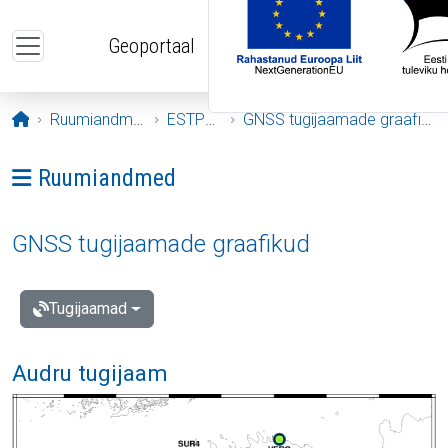
Liigu edasi põhisisu juurde
Geoportaal
Avaleht
Ruumiandmed
ESTPOS
GNSS tugijaamade graafikud
Ava menüü: Ruumiandmed
Ruumiandmed
GNSS tugijaamade graafikud
Tugijaamad
Audru tugijaam