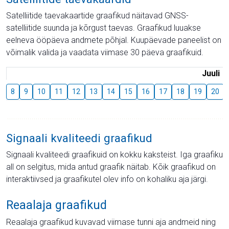
Satelliitide taevakaartide graafikud näitavad GNSS-
satelliitide suunda ja kõrgust taevas. Graafikud luuakse
eelneva ööpäeva andmete põhjal. Kuupäevade paneelist on
võimalik valida ja vaadata viimase 30 päeva graafikuid.
Juuli
8
9
10
11
12
13
14
15
16
17
18
19
20
Signaali kvaliteedi graafikud
Signaali kvaliteedi graafikuid on kokku kaksteist. Iga graafiku
all on selgitus, mida antud graafik näitab. Kõik graafikud on
interaktiivsed ja graafikutel olev info on kohaliku aja järgi.
Reaalaja graafikud
Reaalaja graafikud kuvavad viimase tunni aja andmeid ning