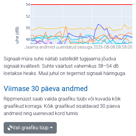
Jaama andmed uuendatud seisuga 2026-08-08 08:58:00
Signaali-müra suhe näitab satelliidilt tugijaama jõudva
signaali kvaliteeti. Suhte väärtust vahemikus 38–54 dB
loetakse heaks. Muul juhul on tegemist signaali häiringuga.
Viimase 30 päeva andmed
Rippmenüüst saab valida graafiku tüübi või kuvada kõik
graafikud korraga. Kõik graafikud sisaldavad 30 päeva
andmeid ning uuenevad kord tunnis.
Vali graafiku tüüp