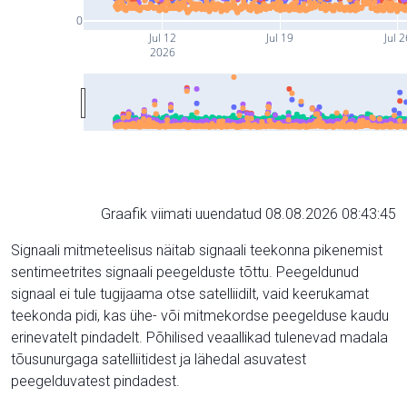
0
Jul 12
Jul 19
Jul 2
2026
Graafik viimati uuendatud 08.08.2026 08:43:45
Signaali mitmeteelisus näitab signaali teekonna pikenemist
sentimeetrites signaali peegelduste tõttu. Peegeldunud
signaal ei tule tugijaama otse satelliidilt, vaid keerukamat
teekonda pidi, kas ühe- või mitmekordse peegelduse kaudu
erinevatelt pindadelt. Põhilised veaallikad tulenevad madala
tõusunurgaga satelliitidest ja lähedal asuvatest
peegelduvatest pindadest.