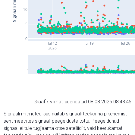
10
5
0
Jul 12
Jul 19
Jul 26
2026
Graafik viimati uuendatud 08.08.2026 08:43:45
Signaali mitmeteelisus näitab signaali teekonna pikenemist
sentimeetrites signaali peegelduste tõttu. Peegeldunud
signaal ei tule tugijaama otse satelliidilt, vaid keerukamat