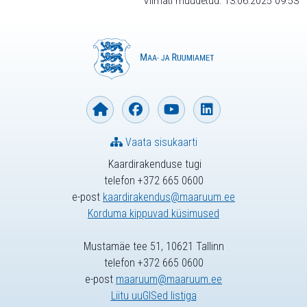
Viimati muudetud: 13.06.2025 09:53
Vaata sisukaarti
Kaardirakenduse tugi
telefon +372 665 0600
e-post
kaardirakendus@maaruum.ee
Korduma kippuvad küsimused
Mustamäe tee 51, 10621 Tallinn
telefon +372 665 0600
e-post
maaruum@maaruum.ee
Liitu uuGISed listiga