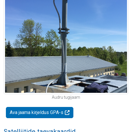
Audru tugijaam
Ava jaama kirjeldus GPA-s
Satelliitide taevakaardid