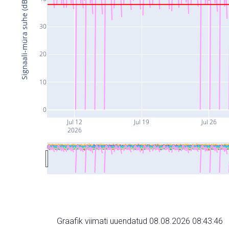
Signaali-müra suhe (dB)
30
20
10
0
Jul 12
Jul 19
Jul 26
2026
Graafik viimati uuendatud 08.08.2026 08:43:46