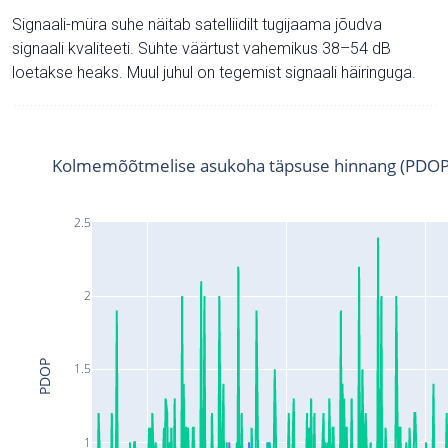
Signaali-müra suhe näitab satelliidilt tugijaama jõudva
signaali kvaliteeti. Suhte väärtust vahemikus 38–54 dB
loetakse heaks. Muul juhul on tegemist signaali häiringuga.
Kolmemõõtmelise asukoha täpsuse hinnang (PDOP
2.5
2
PDOP
1.5
1