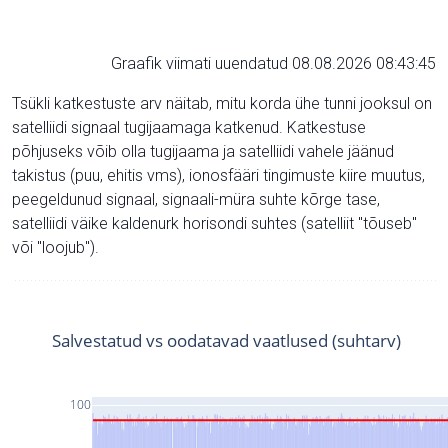
Graafik viimati uuendatud 08.08.2026 08:43:45
Tsükli katkestuste arv näitab, mitu korda ühe tunni jooksul on
satelliidi signaal tugijaamaga katkenud. Katkestuse
põhjuseks võib olla tugijaama ja satelliidi vahele jäänud
takistus (puu, ehitis vms), ionosfääri tingimuste kiire muutus,
peegeldunud signaal, signaali-müra suhte kõrge tase,
satelliidi väike kaldenurk horisondi suhtes (satelliit "tõuseb"
või "loojub").
Salvestatud vs oodatavad vaatlused (suhtarv)
100