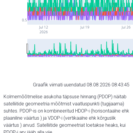
0.5
Jul 12
Jul 19
Jul 26
2026
Graafik viimati uuendatud 08.08.2026 08:43:45
Kolmemõõtmelise asukoha täpsuse hinnang (PDOP) näitab
satelliitide geomeetria mõõtmist vaatluspunkti (tugijaama)
suhtes. PDOP-is on kombineeritud HDOP-i (horisontaalne ehk
plaaniline väärtus ) ja VDOP-i (vertikaalne ehk kõrguslik
väärtus ) arvud. Satelliitide geomeetriat loetakse heaks, kui
PDOP-i arv jääb alla viie.