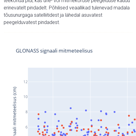
teekonda pidi, kas ühe- või mitmekordse peegelduse kaudu
erinevatelt pindadelt. Põhilised veaallikad tulenevad madala
tõusunurgaga satelliitidest ja lähedal asuvatest
peegelduvatest pindadest.
GLONASS signaali mitmeteelisus
12
Signaali mitmeteelisus (cm)
10
8
6