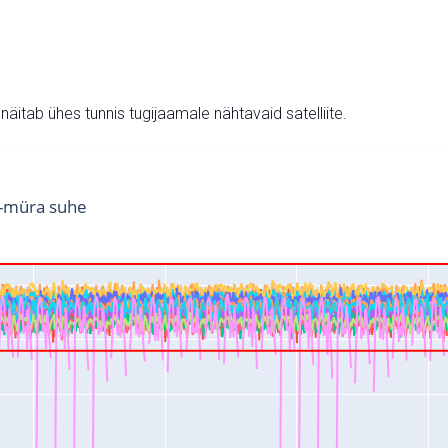
v näitab ühes tunnis tugijaamale nähtavaid satelliite.
i-müra suhe