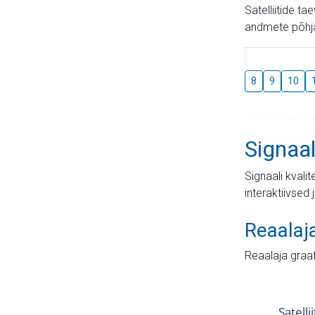
Satelliitide t
andmete põhja
8
9
10
Signaal
Signaali kvali
interaktiivsed 
Reaalaj
Reaalaja graa