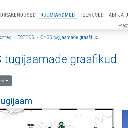
RDIRAKENDUSED
RUUMIANDMED
TEENUSED
ABI JA 
es
ndmed
ESTPOS
GNSS tugijaamade graafikud
tugijaamade graafikud
ad
tugijaam