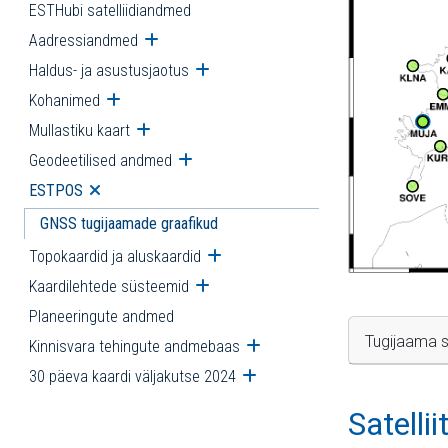
ESTHubi satelliidiandmed
Aadressiandmed
Ava alammenüü
Haldus- ja asustusjaotus
Ava alammenüü
Kohanimed
Ava alammenüü
Mullastiku kaart
Ava alammenüü
Geodeetilised andmed
Ava alammenüü
ESTPOS
Ava alammenüü
GNSS tugijaamade graafikud
Topokaardid ja aluskaardid
Ava alammenüü
Kaardilehtede süsteemid
Ava alammenüü
Planeeringute andmed
Tugijaama s
Kinnisvara tehingute andmebaas
Ava alammenüü
30 päeva kaardi väljakutse 2024
Ava alammenüü
Satelli