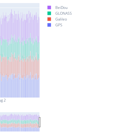
BeiDou
GLONASS
Galileo
GPS
ug 2