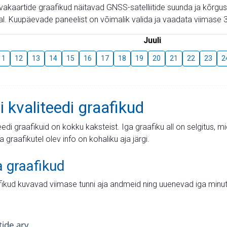
aevakaartide graafikud näitavad GNSS-satelliitide suunda ja kõr
l. Kuupäevade paneelist on võimalik valida ja vaadata viimase 3
Juuli
11
12
13
14
15
16
17
18
19
20
21
22
23
2
i kvaliteedi graafikud
teedi graafikuid on kokku kaksteist. Iga graafiku all on selgitus, 
ja graafikutel olev info on kohaliku aja järgi.
a graafikud
fikud kuvavad viimase tunni aja andmeid ning uuenevad iga minut