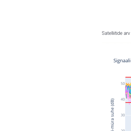
Satelliitide ar
Signaal
50
40
Signaali-müra suhe (dB)
30
20