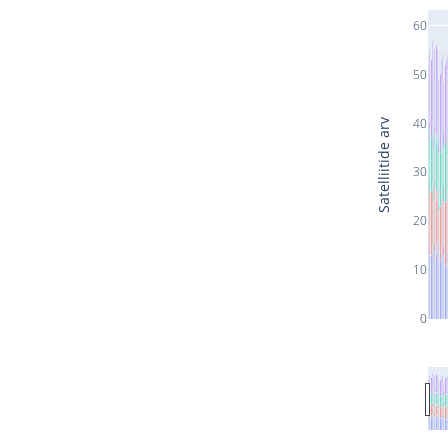
60
50
40
Satelliitide arv
30
20
10
0