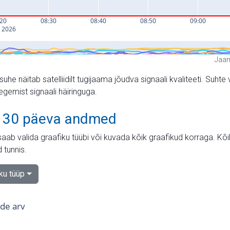
Jaam
suhe näitab satelliidilt tugijaama jõudva signaali kvaliteeti. Su
tegemist signaali häiringuga.
 30 päeva andmed
aab valida graafiku tüübi või kuvada kõik graafikud korraga. Kõ
 tunnis.
iku tüüp
tide arv