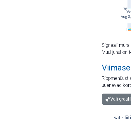
Signaali-müra 
Muul juhul on 
Viimase
Rippmenüüst s
uuenevad kord
Vali graaf
Satellii