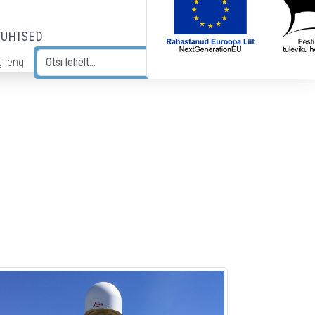
JUHISED
t
eng
Otsi