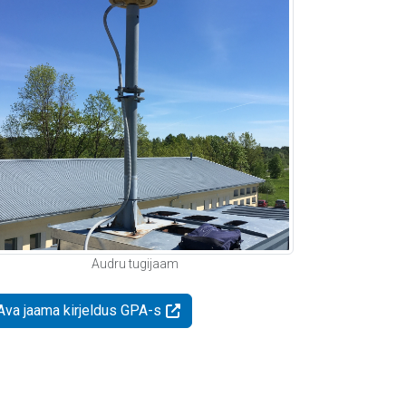
Audru tugijaam
Ava jaama kirjeldus GPA-s