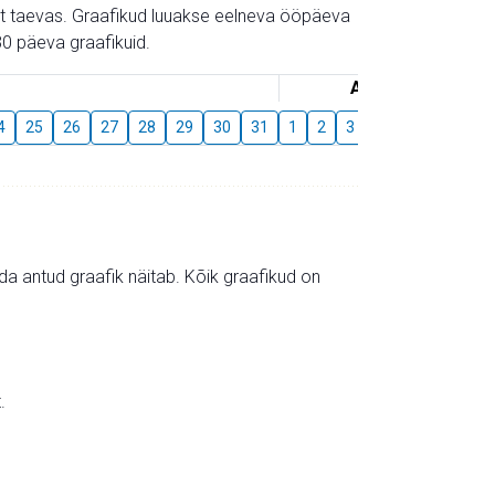
gust taevas. Graafikud luuakse eelneva ööpäeva
0 päeva graafikuid.
August
4
25
26
27
28
29
30
31
1
2
3
4
5
6
7
mida antud graafik näitab. Kõik graafikud on
.