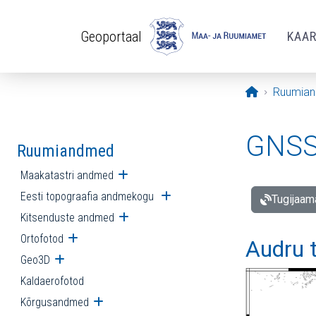
Liigu edasi põhisisu juurde
Geoportaal
KAA
Avaleht
Ruumia
GNSS 
Ruumiandmed
Maakatastri andmed
Ava alammenüü
Eesti topograafia andmekogu
Ava alammenüü
Tugijaam
Kitsenduste andmed
Ava alammenüü
Ortofotod
Ava alammenüü
Audru 
Geo3D
Ava alammenüü
Kaldaerofotod
Kõrgusandmed
Ava alammenüü