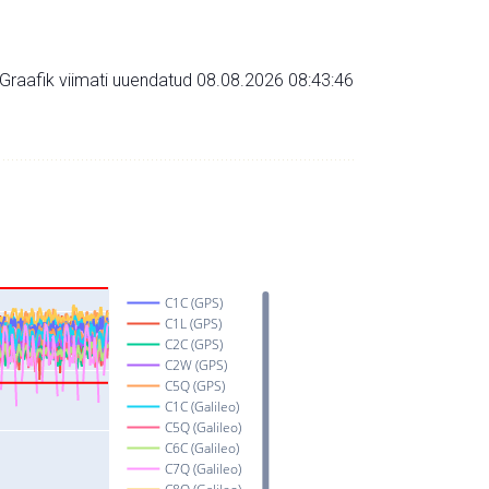
Graafik viimati uuendatud 08.08.2026 08:43:46
C1C (GPS)
C1L (GPS)
C2C (GPS)
C2W (GPS)
C5Q (GPS)
C1C (Galileo)
C5Q (Galileo)
C6C (Galileo)
C7Q (Galileo)