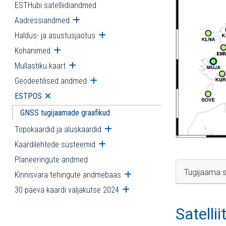
ESTHubi satelliidiandmed
Aadressiandmed
Ava alammenüü
Haldus- ja asustusjaotus
Ava alammenüü
Kohanimed
Ava alammenüü
Mullastiku kaart
Ava alammenüü
Geodeetilised andmed
Ava alammenüü
ESTPOS
Ava alammenüü
GNSS tugijaamade graafikud
Topokaardid ja aluskaardid
Ava alammenüü
Kaardilehtede süsteemid
Ava alammenüü
Planeeringute andmed
Tugijaama s
Kinnisvara tehingute andmebaas
Ava alammenüü
30 päeva kaardi väljakutse 2024
Ava alammenüü
Satelli