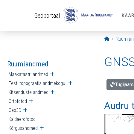
Liigu edasi põhisisu juurde
Geoportaal
KAA
Avaleht
Ruumia
GNSS 
Ruumiandmed
Maakatastri andmed
Ava alammenüü
Eesti topograafia andmekogu
Ava alammenüü
Tugijaam
Kitsenduste andmed
Ava alammenüü
Ortofotod
Ava alammenüü
Audru 
Geo3D
Ava alammenüü
Kaldaerofotod
Kõrgusandmed
Ava alammenüü