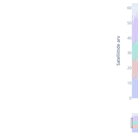
60
50
40
Satelliitide arv
30
20
10
0