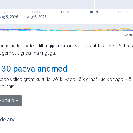
Jaam
suhe näitab satelliidilt tugijaama jõudva signaali kvaliteeti. Su
tegemist signaali häiringuga.
 30 päeva andmed
aab valida graafiku tüübi või kuvada kõik graafikud korraga. Kõ
 tunnis.
iku tüüp
tide arv