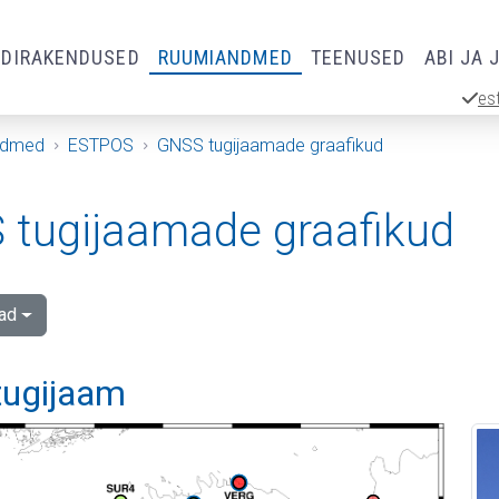
RDIRAKENDUSED
RUUMIANDMED
TEENUSED
ABI JA 
es
ndmed
ESTPOS
GNSS tugijaamade graafikud
tugijaamade graafikud
ad
tugijaam