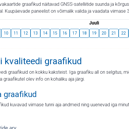
aevakaartide graafikud näitavad GNSS-satelliitide suunda ja kõr
l. Kuupäevade paneelist on võimalik valida ja vaadata viimase 3
Juuli
10
11
12
13
14
15
16
17
18
19
20
21
22
i kvaliteedi graafikud
teedi graafikuid on kokku kaksteist. Iga graafiku all on selgitus, 
ja graafikutel olev info on kohaliku aja järgi.
a graafikud
fikud kuvavad viimase tunni aja andmeid ning uuenevad iga minut