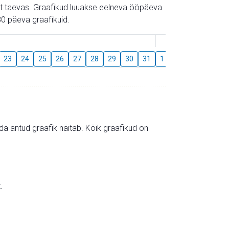
gust taevas. Graafikud luuakse eelneva ööpäeva
0 päeva graafikuid.
August
23
24
25
26
27
28
29
30
31
1
2
3
4
5
mida antud graafik näitab. Kõik graafikud on
.