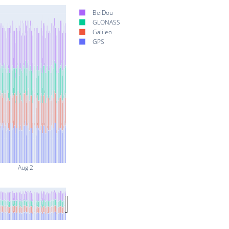
BeiDou
GLONASS
Galileo
GPS
Aug 2