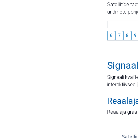
Satelliitide t
andmete põhja
6
7
8
9
Signaal
Signaali kvali
interaktiivsed 
Reaalaj
Reaalaja graa