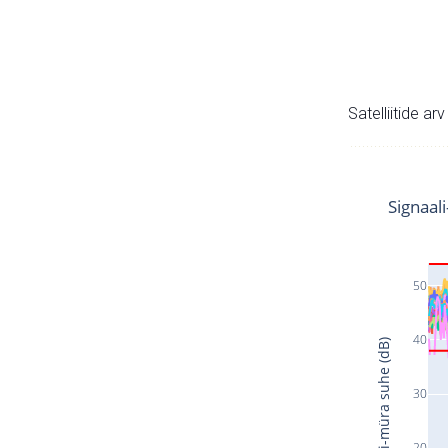
Satelliitide ar
Signaal
50
40
Signaali-müra suhe (dB)
30
20