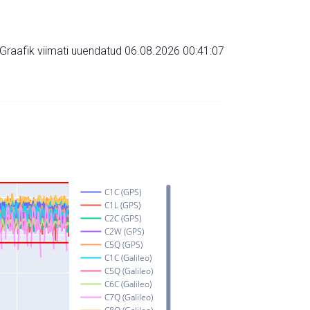
Graafik viimati uuendatud 06.08.2026 00:41:07
C1C (GPS)
C1L (GPS)
C2C (GPS)
C2W (GPS)
C5Q (GPS)
C1C (Galileo)
C5Q (Galileo)
C6C (Galileo)
C7Q (Galileo)