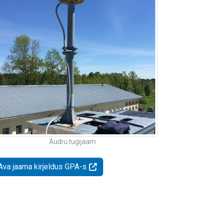
Audru tugijaam
Ava jaama kirjeldus GPA-s