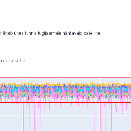
v näitab ühes tunnis tugijaamale nähtavaid satelliite.
i-müra suhe