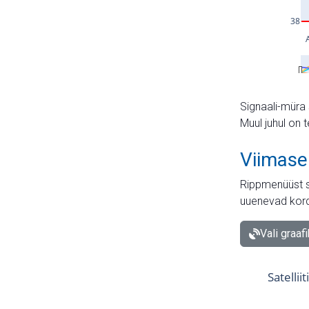
Signaali-müra 
Muul juhul on 
Viimase
Rippmenüüst s
uuenevad kord
Vali graaf
Satellii