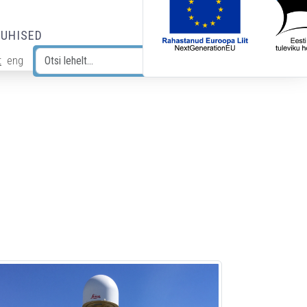
JUHISED
t
eng
Otsi