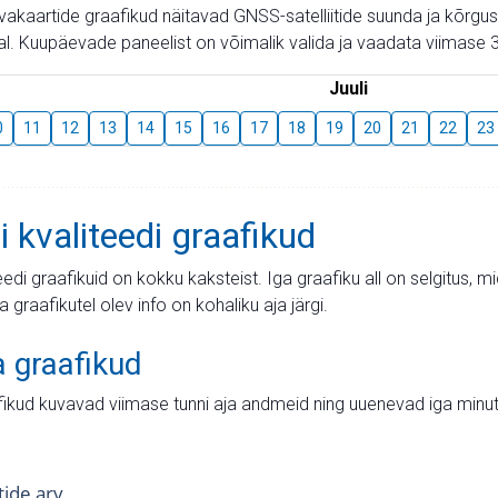
aevakaartide graafikud näitavad GNSS-satelliitide suunda ja kõr
l. Kuupäevade paneelist on võimalik valida ja vaadata viimase 3
Juuli
0
11
12
13
14
15
16
17
18
19
20
21
22
23
i kvaliteedi graafikud
teedi graafikuid on kokku kaksteist. Iga graafiku all on selgitus, 
ja graafikutel olev info on kohaliku aja järgi.
a graafikud
fikud kuvavad viimase tunni aja andmeid ning uuenevad iga minut