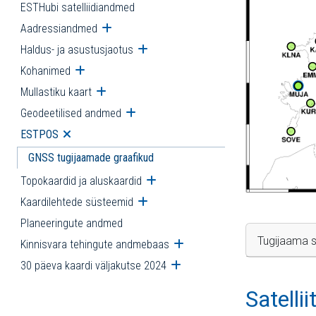
ESTHubi satelliidiandmed
Aadressiandmed
Ava alammenüü
Haldus- ja asustusjaotus
Ava alammenüü
Kohanimed
Ava alammenüü
Mullastiku kaart
Ava alammenüü
Geodeetilised andmed
Ava alammenüü
ESTPOS
Ava alammenüü
GNSS tugijaamade graafikud
Topokaardid ja aluskaardid
Ava alammenüü
Kaardilehtede süsteemid
Ava alammenüü
Planeeringute andmed
Tugijaama s
Kinnisvara tehingute andmebaas
Ava alammenüü
30 päeva kaardi väljakutse 2024
Ava alammenüü
Satelli