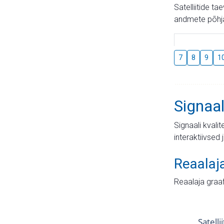
Satelliitide t
andmete põhja
7
8
9
1
Signaal
Signaali kvali
interaktiivsed 
Reaalaj
Reaalaja graa