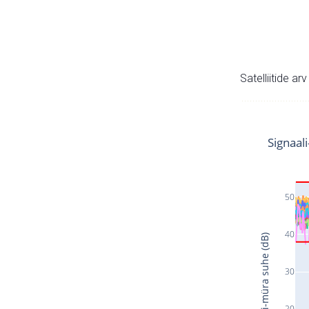
Satelliitide ar
Signaal
50
40
Signaali-müra suhe (dB)
30
20