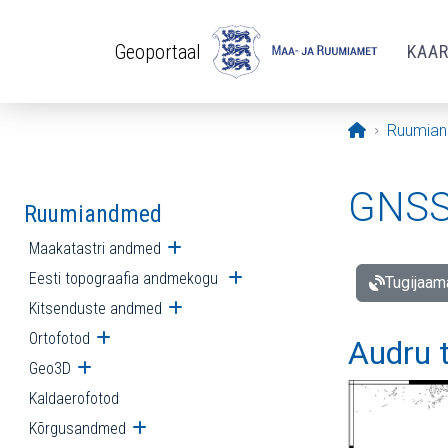
Liigu edasi põhisisu juurde
Geoportaal
KAA
Avaleht
Ruumia
GNSS 
Ruumiandmed
Maakatastri andmed
Ava alammenüü
Eesti topograafia andmekogu
Ava alammenüü
Tugijaam
Kitsenduste andmed
Ava alammenüü
Ortofotod
Ava alammenüü
Audru 
Geo3D
Ava alammenüü
Kaldaerofotod
Kõrgusandmed
Ava alammenüü