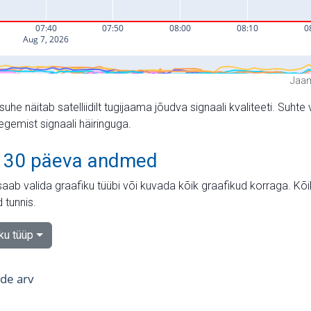
Jaam
suhe näitab satelliidilt tugijaama jõudva signaali kvaliteeti. Su
tegemist signaali häiringuga.
 30 päeva andmed
aab valida graafiku tüübi või kuvada kõik graafikud korraga. Kõ
 tunnis.
iku tüüp
tide arv