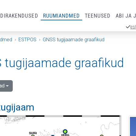
RDIRAKENDUSED
RUUMIANDMED
TEENUSED
ABI JA 
es
ndmed
ESTPOS
GNSS tugijaamade graafikud
tugijaamade graafikud
ad
tugijaam