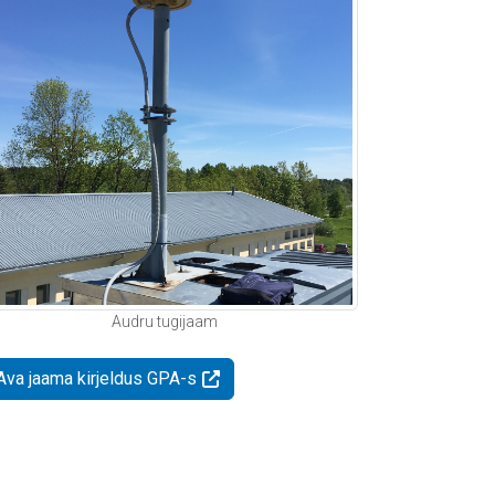
Audru tugijaam
Ava jaama kirjeldus GPA-s