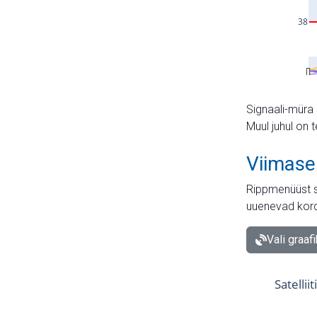
Signaali-müra 
Muul juhul on 
Viimase
Rippmenüüst s
uuenevad kord
Vali graaf
Satellii