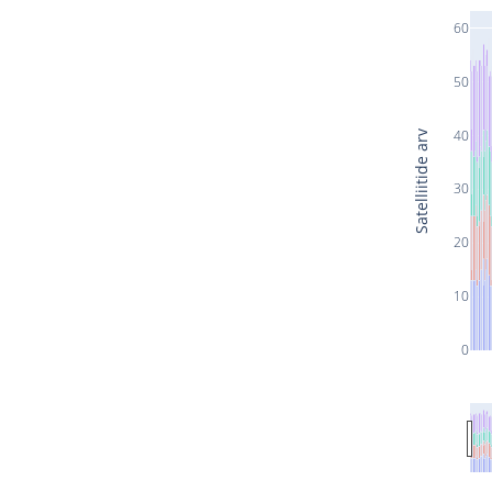
60
50
40
Satelliitide arv
30
20
10
0