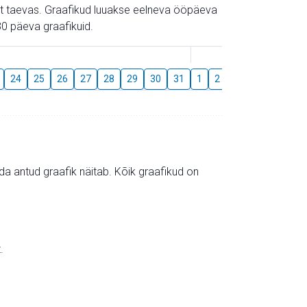
gust taevas. Graafikud luuakse eelneva ööpäeva
0 päeva graafikuid.
August
24
25
26
27
28
29
30
31
1
2
3
4
5
6
mida antud graafik näitab. Kõik graafikud on
.