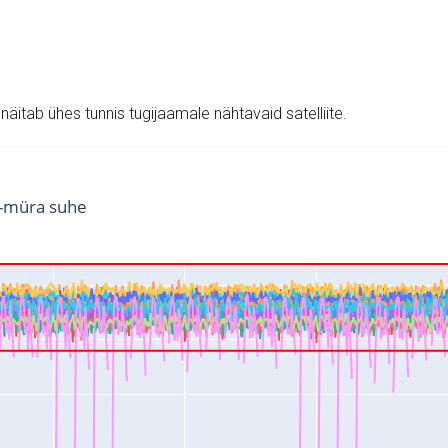
v näitab ühes tunnis tugijaamale nähtavaid satelliite.
i-müra suhe