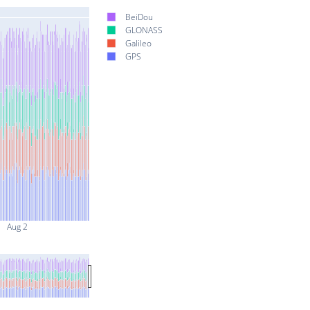
BeiDou
GLONASS
Galileo
GPS
Aug 2