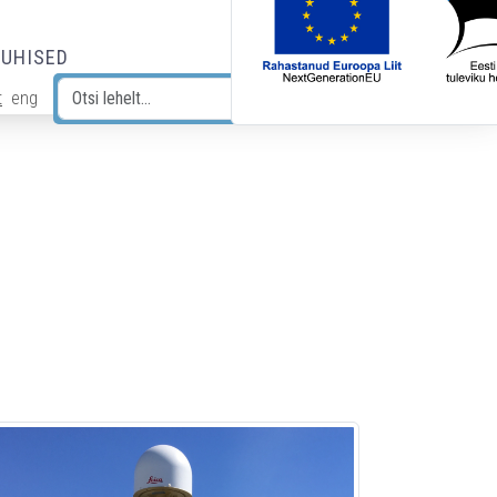
JUHISED
t
eng
Otsi