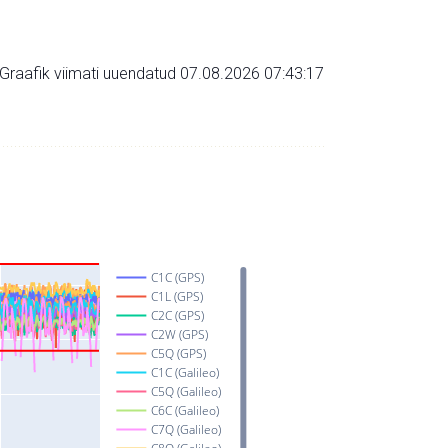
Graafik viimati uuendatud 07.08.2026 07:43:17
C1C (GPS)
C1L (GPS)
C2C (GPS)
C2W (GPS)
C5Q (GPS)
C1C (Galileo)
C5Q (Galileo)
C6C (Galileo)
C7Q (Galileo)