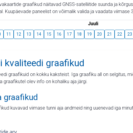
aevakaartide graafikud näitavad GNSS-satelliitide suunda ja kõr
l. Kuupäevade paneelist on võimalik valida ja vaadata viimase 3
Juuli
0
11
12
13
14
15
16
17
18
19
20
21
22
23
i kvaliteedi graafikud
teedi graafikuid on kokku kaksteist. Iga graafiku all on selgitus, 
ja graafikutel olev info on kohaliku aja järgi.
a graafikud
fikud kuvavad viimase tunni aja andmeid ning uuenevad iga minut