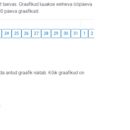
gust taevas. Graafikud luuakse eelneva ööpäeva
0 päeva graafikuid.
August
24
25
26
27
28
29
30
31
1
2
3
4
5
6
mida antud graafik näitab. Kõik graafikud on
.