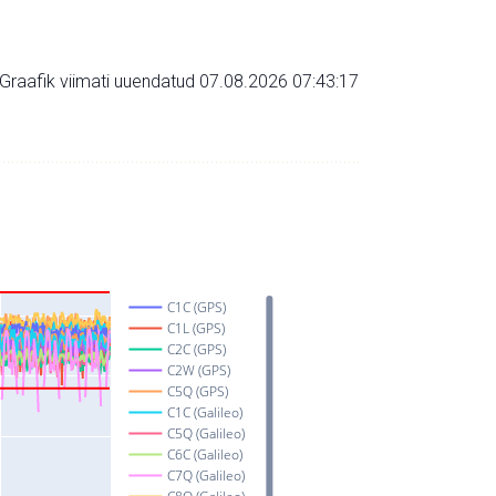
Graafik viimati uuendatud 07.08.2026 07:43:17
C1C (GPS)
C1L (GPS)
C2C (GPS)
C2W (GPS)
C5Q (GPS)
C1C (Galileo)
C5Q (Galileo)
C6C (Galileo)
C7Q (Galileo)