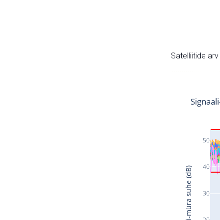
Satelliitide ar
Signaal
50
40
Signaali-müra suhe (dB)
30
20