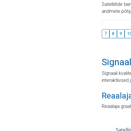
Satelliitide t
andmete põhja
7
8
9
1
Signaal
Signaali kvali
interaktiivsed 
Reaalaj
Reaalaja graa