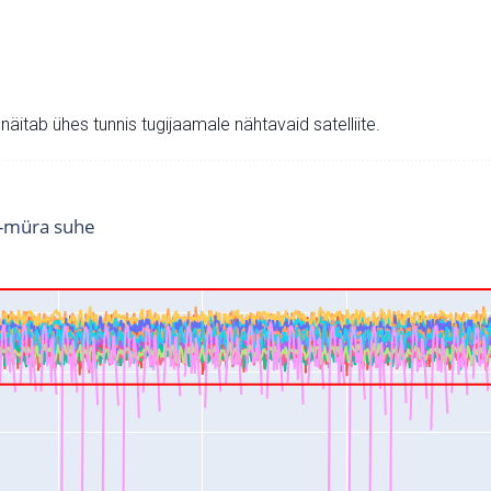
v näitab ühes tunnis tugijaamale nähtavaid satelliite.
i-müra suhe