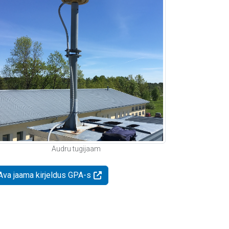
Audru tugijaam
Ava jaama kirjeldus GPA-s