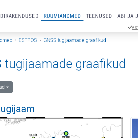
RDIRAKENDUSED
RUUMIANDMED
TEENUSED
ABI JA 
es
ndmed
ESTPOS
GNSS tugijaamade graafikud
tugijaamade graafikud
ad
tugijaam