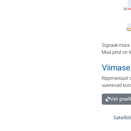
Signaali-müra 
Muul juhul on 
Viimase
Rippmenüüst s
uuenevad kord
Vali graaf
Satellii