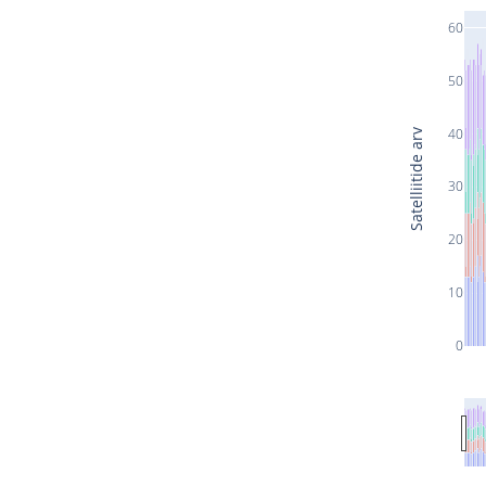
60
50
40
Satelliitide arv
30
20
10
0