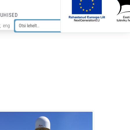
JUHISED
t
eng
Otsi