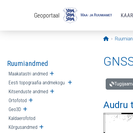
Liigu edasi põhisisu juurde
Geoportaal
KAA
Avaleht
Ruumia
GNSS 
Ruumiandmed
Maakatastri andmed
Ava alammenüü
Eesti topograafia andmekogu
Ava alammenüü
Tugijaam
Kitsenduste andmed
Ava alammenüü
Ortofotod
Ava alammenüü
Audru 
Geo3D
Ava alammenüü
Kaldaerofotod
Kõrgusandmed
Ava alammenüü