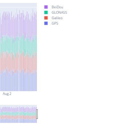
BeiDou
GLONASS
Galileo
GPS
Aug 2