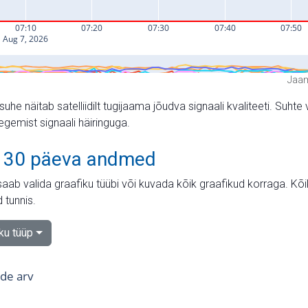
Jaam
suhe näitab satelliidilt tugijaama jõudva signaali kvaliteeti. Su
tegemist signaali häiringuga.
 30 päeva andmed
aab valida graafiku tüübi või kuvada kõik graafikud korraga. Kõ
 tunnis.
iku tüüp
tide arv