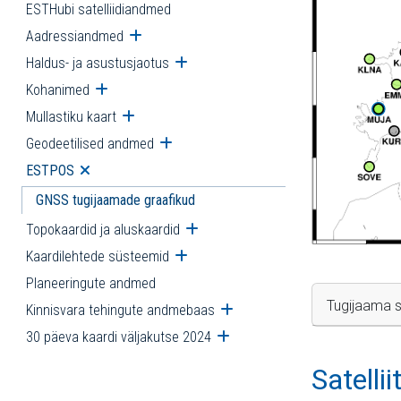
ESTHubi satelliidiandmed
Aadressiandmed
Ava alammenüü
Haldus- ja asustusjaotus
Ava alammenüü
Kohanimed
Ava alammenüü
Mullastiku kaart
Ava alammenüü
Geodeetilised andmed
Ava alammenüü
ESTPOS
Ava alammenüü
GNSS tugijaamade graafikud
Topokaardid ja aluskaardid
Ava alammenüü
Kaardilehtede süsteemid
Ava alammenüü
Planeeringute andmed
Tugijaama s
Kinnisvara tehingute andmebaas
Ava alammenüü
30 päeva kaardi väljakutse 2024
Ava alammenüü
Satelli