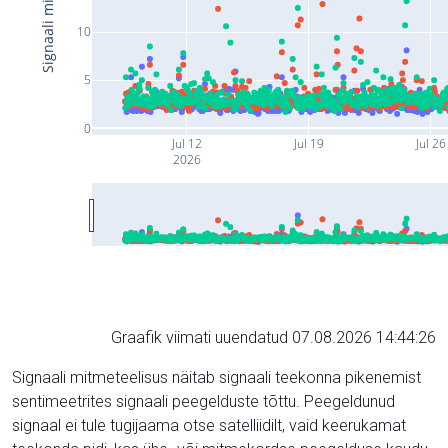
10
5
0
Jul 12
Jul 19
Jul 26
2026
Graafik viimati uuendatud 07.08.2026 14:44:26
Signaali mitmeteelisus näitab signaali teekonna pikenemist
sentimeetrites signaali peegelduste tõttu. Peegeldunud
signaal ei tule tugijaama otse satelliidilt, vaid keerukamat