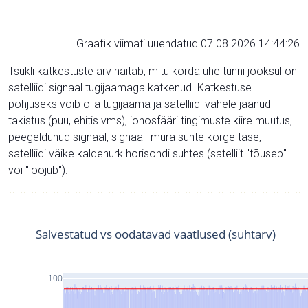
Graafik viimati uuendatud 07.08.2026 14:44:26
Tsükli katkestuste arv näitab, mitu korda ühe tunni jooksul on
satelliidi signaal tugijaamaga katkenud. Katkestuse
põhjuseks võib olla tugijaama ja satelliidi vahele jäänud
takistus (puu, ehitis vms), ionosfääri tingimuste kiire muutus,
peegeldunud signaal, signaali-müra suhte kõrge tase,
satelliidi väike kaldenurk horisondi suhtes (satelliit "tõuseb"
või "loojub").
Salvestatud vs oodatavad vaatlused (suhtarv)
100