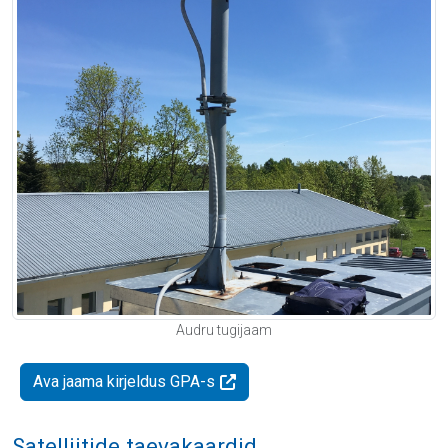
Audru tugijaam
Ava jaama kirjeldus GPA-s
Satelliitide taevakaardid