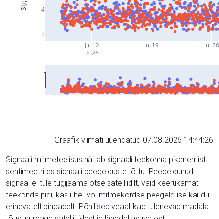
4
2
Jul 12
Jul 19
Jul 26
2026
Graafik viimati uuendatud 07.08.2026 14:44:26
Signaali mitmeteelisus näitab signaali teekonna pikenemist
sentimeetrites signaali peegelduste tõttu. Peegeldunud
signaal ei tule tugijaama otse satelliidilt, vaid keerukamat
teekonda pidi, kas ühe- või mitmekordse peegelduse kaudu
erinevatelt pindadelt. Põhilised veaallikad tulenevad madala
tõusunurgaga satelliitidest ja lähedal asuvatest