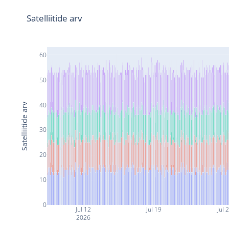
Satelliitide arv
60
50
40
Satelliitide arv
30
20
10
0
Jul 12
Jul 19
Jul 
2026