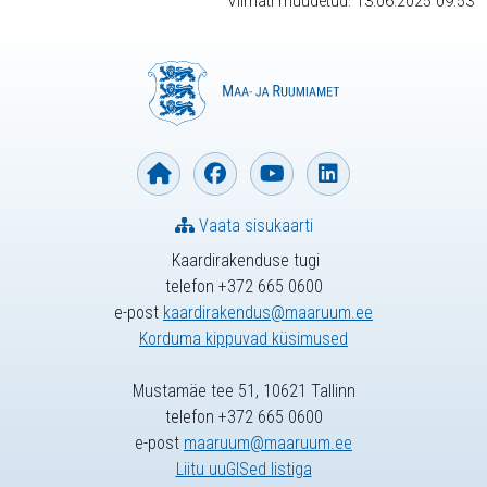
Viimati muudetud: 13.06.2025 09:53
Vaata sisukaarti
Kaardirakenduse tugi
telefon +372 665 0600
e-post
kaardirakendus@maaruum.ee
Korduma kippuvad küsimused
Mustamäe tee 51, 10621 Tallinn
telefon +372 665 0600
e-post
maaruum@maaruum.ee
Liitu uuGISed listiga