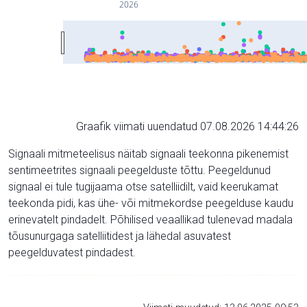
2026
Graafik viimati uuendatud 07.08.2026 14:44:26
Signaali mitmeteelisus näitab signaali teekonna pikenemist
sentimeetrites signaali peegelduste tõttu. Peegeldunud
signaal ei tule tugijaama otse satelliidilt, vaid keerukamat
teekonda pidi, kas ühe- või mitmekordse peegelduse kaudu
erinevatelt pindadelt. Põhilised veaallikad tulenevad madala
tõusunurgaga satelliitidest ja lähedal asuvatest
peegelduvatest pindadest.