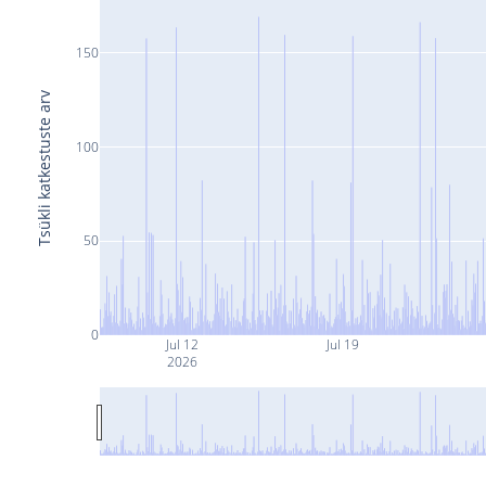
150
Tsükli katkestuste arv
100
50
0
Jul 12
Jul 19
2026