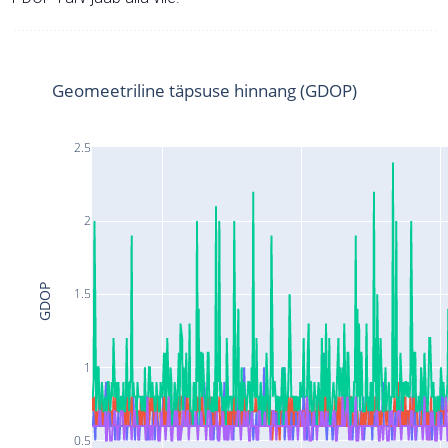
Geomeetriline täpsuse hinnang (GDOP)
2.5
2
GDOP
1.5
1
0.5