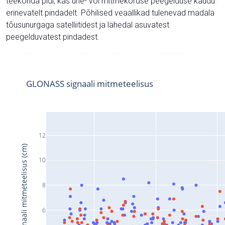
teekonda pidi, kas ühe- või mitmekordse peegelduse kaudu
erinevatelt pindadelt. Põhilised veaallikad tulenevad madala
tõusunurgaga satelliitidest ja lähedal asuvatest
peegelduvatest pindadest.
GLONASS signaali mitmeteelisus
12
Signaali mitmeteelisus (cm)
10
8
6