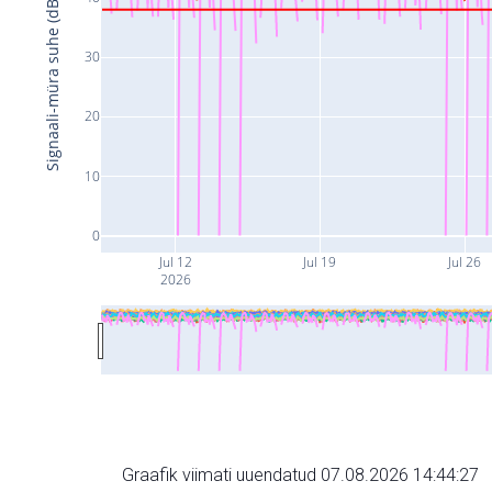
Signaali-müra suhe (dB)
30
20
10
0
Jul 12
Jul 19
Jul 26
2026
Graafik viimati uuendatud 07.08.2026 14:44:27