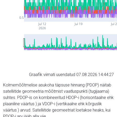
0.5
Jul 12
Jul 19
Jul 
2026
Graafik viimati uuendatud 07.08.2026 14:44:27
Kolmemõõtmelise asukoha täpsuse hinnang (PDOP) näitab
satelliitide geomeetria mõõtmist vaatluspunkti (tugijaama)
suhtes. PDOP-is on kombineeritud HDOP-i (horisontaalne ehk
plaaniline väärtus ) ja VDOP-i (vertikaalne ehk kõrguslik
väärtus ) arvud. Satelliitide geomeetriat loetakse heaks, kui
PDOP-i arv jääb alla viie.