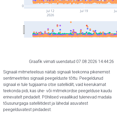
0
Jul 12
Jul 19
Ju
2026
Graafik viimati uuendatud 07.08.2026 14:44:26
Signaali mitmeteelisus näitab signaali teekonna pikenemist
sentimeetrites signaali peegelduste tõttu. Peegeldunud
signaal ei tule tugijaama otse satelliidilt, vaid keerukamat
teekonda pidi, kas ühe- või mitmekordse peegelduse kaudu
erinevatelt pindadelt. Põhilised veaallikad tulenevad madala
tõusunurgaga satelliitidest ja lähedal asuvatest
peegelduvatest pindadest.