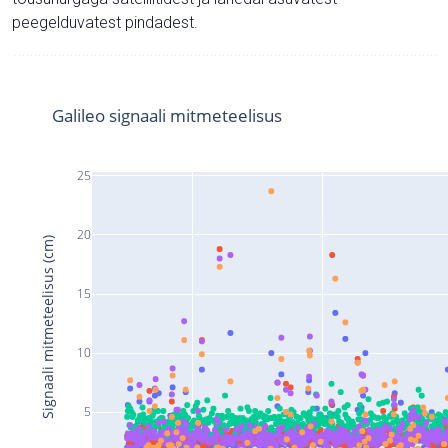
peegelduvatest pindadest.
Galileo signaali mitmeteelisus
25
20
Signaali mitmeteelisus (cm)
15
10
5