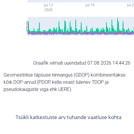
Jul 12
Jul 19
Jul 
2026
Graafik viimati uuendatud 07.08.2026 14:44:26
Geomeetrilise täpsuse hinnangus (GDOP) kombineeritakse
kõik DOP-arvud (PDOP, kella veast tulenev TDOP ja
pseudokauguste viga ehk UERE).
Tsükli katkestuste arv tuhande vaatluse kohta