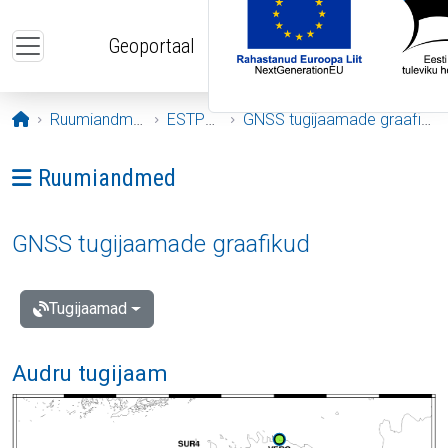
Liigu edasi põhisisu juurde
Geoportaal
Avaleht
Ruumiandmed
ESTPOS
GNSS tugijaamade graafikud
Ava menüü: Ruumiandmed
Ruumiandmed
GNSS tugijaamade graafikud
Tugijaamad
Audru tugijaam