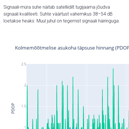
Signaali-müra suhe näitab satelliidilt tugijaama jõudva
signaali kvaliteeti. Suhte väärtust vahemikus 38–54 dB
loetakse heaks. Muul juhul on tegemist signaali häiringuga.
Kolmemõõtmelise asukoha täpsuse hinnang (PDOP
2.5
2
PDOP
1.5
1