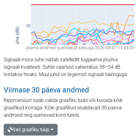
Jaama andmed uuendatud seisuga 2026-08-07 14:44:05
Signaali-müra suhe näitab satelliidilt tugijaama jõudva
signaali kvaliteeti. Suhte väärtust vahemikus 38–54 dB
loetakse heaks. Muul juhul on tegemist signaali häiringuga.
Viimase 30 päeva andmed
Rippmenüüst saab valida graafiku tüübi või kuvada kõik
graafikud korraga. Kõik graafikud sisaldavad 30 päeva
andmeid ning uuenevad kord tunnis.
Vali graafiku tüüp