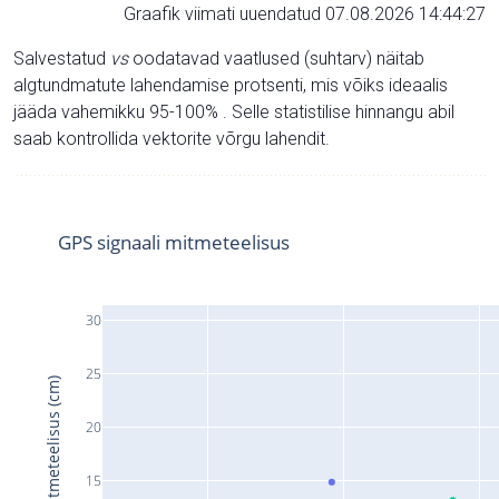
Graafik viimati uuendatud 07.08.2026 14:44:27
Salvestatud
vs
oodatavad vaatlused (suhtarv) näitab
algtundmatute lahendamise protsenti, mis võiks ideaalis
jääda vahemikku 95-100% . Selle statistilise hinnangu abil
saab kontrollida vektorite võrgu lahendit.
GPS signaali mitmeteelisus
30
25
Signaali mitmeteelisus (cm)
20
15