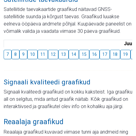
Satelliitide taevakaartide graafikud näitavad GNSS-
satelliitide suunda ja kõrgust taevas. Graafikud luuakse
eelneva ööpäeva andmete põhjal. Kuupäevade paneelist on
võimalik valida ja vaadata viimase 30 päeva graafikuid.
Juuli
7
8
9
10
11
12
13
14
15
16
17
18
19
2
Signaali kvaliteedi graafikud
Signaali kvaliteedi graafikuid on kokku kaksteist. Iga graafiku
all on selgitus, mida antud graafik näitab. Kõik graafikud on
interaktiivsed ja graafikutel olev info on kohaliku aja järgi.
Reaalaja graafikud
Reaalaja graafikud kuvavad viimase tunni aja andmeid ning