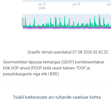
Jul 12
Jul 19
Jul
2026
Graafik viimati uuendatud 07.08.2026 05:42:32
Geomeetrilise täpsuse hinnangus (GDOP) kombineeritakse
kõik DOP-arvud (PDOP, kella veast tulenev TDOP ja
pseudokauguste viga ehk UERE).
Tsükli katkestuste arv tuhande vaatluse kohta