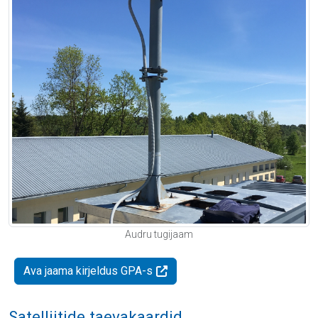
Audru tugijaam
Ava jaama kirjeldus GPA-s
Satelliitide taevakaardid