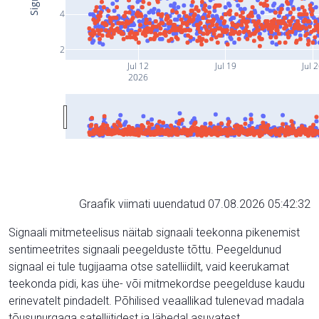
4
2
Jul 12
Jul 19
Jul 
2026
Graafik viimati uuendatud 07.08.2026 05:42:32
Signaali mitmeteelisus näitab signaali teekonna pikenemist
sentimeetrites signaali peegelduste tõttu. Peegeldunud
signaal ei tule tugijaama otse satelliidilt, vaid keerukamat
teekonda pidi, kas ühe- või mitmekordse peegelduse kaudu
erinevatelt pindadelt. Põhilised veaallikad tulenevad madala
tõusunurgaga satelliitidest ja lähedal asuvatest