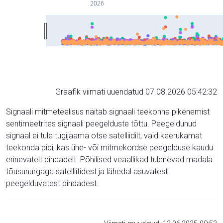
2026
Graafik viimati uuendatud 07.08.2026 05:42:32
Signaali mitmeteelisus näitab signaali teekonna pikenemist
sentimeetrites signaali peegelduste tõttu. Peegeldunud
signaal ei tule tugijaama otse satelliidilt, vaid keerukamat
teekonda pidi, kas ühe- või mitmekordse peegelduse kaudu
erinevatelt pindadelt. Põhilised veaallikad tulenevad madala
tõusunurgaga satelliitidest ja lähedal asuvatest
peegelduvatest pindadest.