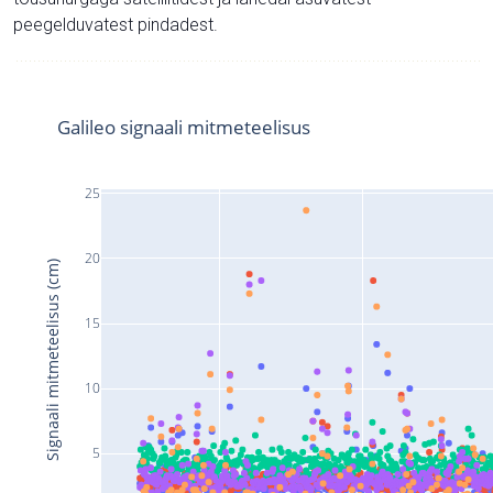
peegelduvatest pindadest.
Galileo signaali mitmeteelisus
25
20
Signaali mitmeteelisus (cm)
15
10
5