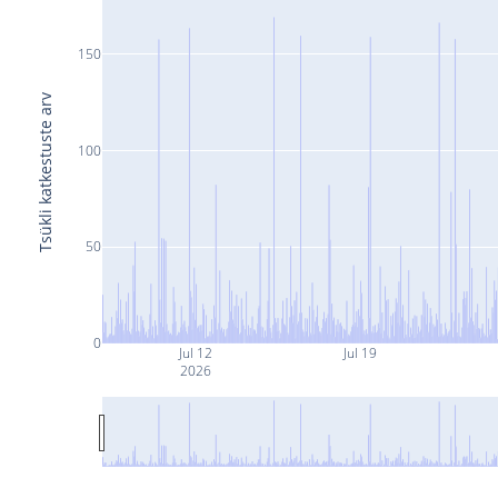
150
Tsükli katkestuste arv
100
50
0
Jul 12
Jul 19
2026