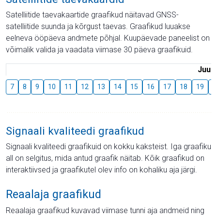
Satelliitide taevakaartide graafikud näitavad GNSS-
satelliitide suunda ja kõrgust taevas. Graafikud luuakse
eelneva ööpäeva andmete põhjal. Kuupäevade paneelist on
võimalik valida ja vaadata viimase 30 päeva graafikuid.
Juuli
7
8
9
10
11
12
13
14
15
16
17
18
19
2
Signaali kvaliteedi graafikud
Signaali kvaliteedi graafikuid on kokku kaksteist. Iga graafiku
all on selgitus, mida antud graafik näitab. Kõik graafikud on
interaktiivsed ja graafikutel olev info on kohaliku aja järgi.
Reaalaja graafikud
Reaalaja graafikud kuvavad viimase tunni aja andmeid ning