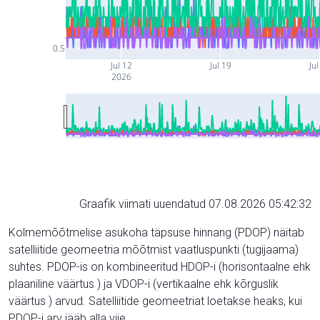
0.5
Jul 12
Jul 19
Jul
2026
Graafik viimati uuendatud 07.08.2026 05:42:32
Kolmemõõtmelise asukoha täpsuse hinnang (PDOP) näitab
satelliitide geomeetria mõõtmist vaatluspunkti (tugijaama)
suhtes. PDOP-is on kombineeritud HDOP-i (horisontaalne ehk
plaaniline väärtus ) ja VDOP-i (vertikaalne ehk kõrguslik
väärtus ) arvud. Satelliitide geomeetriat loetakse heaks, kui
PDOP-i arv jääb alla viie.