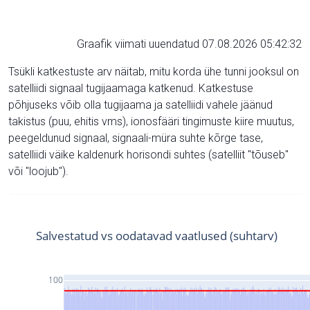
Graafik viimati uuendatud 07.08.2026 05:42:32
Tsükli katkestuste arv näitab, mitu korda ühe tunni jooksul on
satelliidi signaal tugijaamaga katkenud. Katkestuse
põhjuseks võib olla tugijaama ja satelliidi vahele jäänud
takistus (puu, ehitis vms), ionosfääri tingimuste kiire muutus,
peegeldunud signaal, signaali-müra suhte kõrge tase,
satelliidi väike kaldenurk horisondi suhtes (satelliit "tõuseb"
või "loojub").
Salvestatud vs oodatavad vaatlused (suhtarv)
100