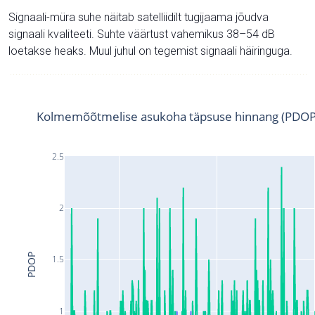
Signaali-müra suhe näitab satelliidilt tugijaama jõudva
signaali kvaliteeti. Suhte väärtust vahemikus 38–54 dB
loetakse heaks. Muul juhul on tegemist signaali häiringuga.
Kolmemõõtmelise asukoha täpsuse hinnang (PDOP
2.5
2
PDOP
1.5
1