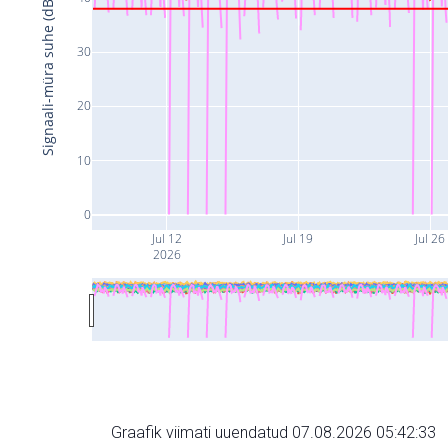
Signaali-müra suhe (dB)
30
20
10
0
Jul 12
Jul 19
Jul 26
2026
Graafik viimati uuendatud 07.08.2026 05:42:33