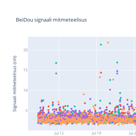
BeiDou signaali mitmeteelisus
20
Signaali mitmeteelisus (cm)
15
10
5
Jul 12
Jul 19
Jul 