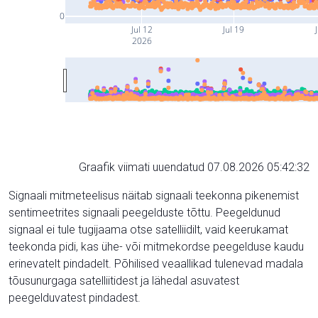
0
Jul 12
Jul 19
J
2026
Graafik viimati uuendatud 07.08.2026 05:42:32
Signaali mitmeteelisus näitab signaali teekonna pikenemist
sentimeetrites signaali peegelduste tõttu. Peegeldunud
signaal ei tule tugijaama otse satelliidilt, vaid keerukamat
teekonda pidi, kas ühe- või mitmekordse peegelduse kaudu
erinevatelt pindadelt. Põhilised veaallikad tulenevad madala
tõusunurgaga satelliitidest ja lähedal asuvatest
peegelduvatest pindadest.