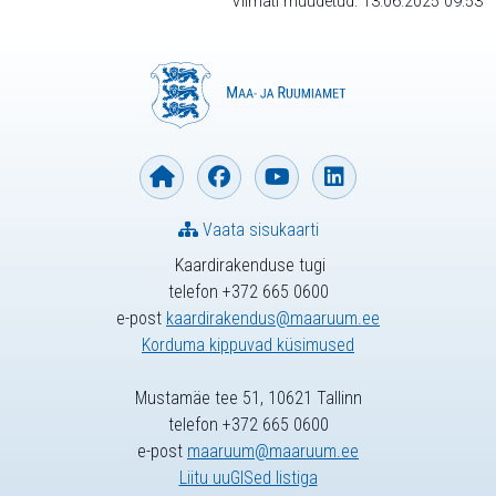
Viimati muudetud: 13.06.2025 09:53
Vaata sisukaarti
Kaardirakenduse tugi
telefon +372 665 0600
e-post
kaardirakendus@maaruum.ee
Korduma kippuvad küsimused
Mustamäe tee 51, 10621 Tallinn
telefon +372 665 0600
e-post
maaruum@maaruum.ee
Liitu uuGISed listiga