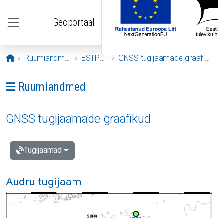
Liigu edasi põhisisu juurde
Geoportaal
Avaleht
Ruumiandmed
ESTPOS
GNSS tugijaamade graafikud
Ava menüü: Ruumiandmed
Ruumiandmed
GNSS tugijaamade graafikud
Tugijaamad
Audru tugijaam