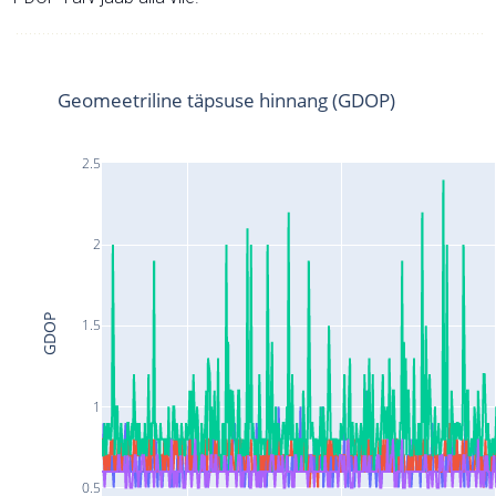
Geomeetriline täpsuse hinnang (GDOP)
2.5
2
GDOP
1.5
1
0.5