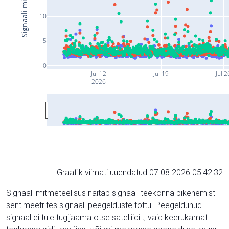
10
5
0
Jul 12
Jul 19
Jul 2
2026
Graafik viimati uuendatud 07.08.2026 05:42:32
Signaali mitmeteelisus näitab signaali teekonna pikenemist
sentimeetrites signaali peegelduste tõttu. Peegeldunud
signaal ei tule tugijaama otse satelliidilt, vaid keerukamat