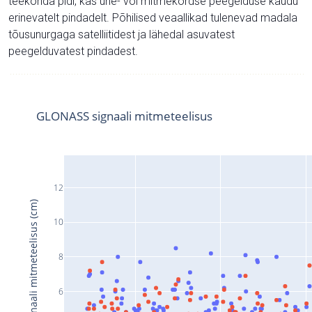
teekonda pidi, kas ühe- või mitmekordse peegelduse kaudu
erinevatelt pindadelt. Põhilised veaallikad tulenevad madala
tõusunurgaga satelliitidest ja lähedal asuvatest
peegelduvatest pindadest.
GLONASS signaali mitmeteelisus
12
Signaali mitmeteelisus (cm)
10
8
6