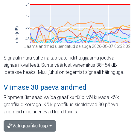
Jaama andmed uuendatud seisuga 2026-08-07 06:32:02
Signaali-müra suhe näitab satelliidilt tugijaama jõudva
signaali kvaliteeti. Suhte väärtust vahemikus 38–54 dB
loetakse heaks. Muul juhul on tegemist signaali häiringuga.
Viimase 30 päeva andmed
Rippmenüüst saab valida graafiku tüübi või kuvada kõik
graafikud korraga. Kõik graafikud sisaldavad 30 päeva
andmeid ning uuenevad kord tunnis.
Vali graafiku tüüp