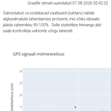
Graafik viimati uuendatud 07.08.2026 05:42:32
Salvestatud
vs
oodatavad vaatlused (suhtarv) näitab
algtundmatute lahendamise protsenti, mis võiks ideaalis
jääda vahemikku 95-100% . Selle statistilise hinnangu abil
saab kontrollida vektorite võrgu lahendit.
GPS signaali mitmeteelisus
30
25
Signaali mitmeteelisus (cm)
20
15