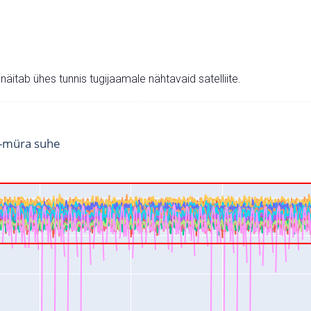
v näitab ühes tunnis tugijaamale nähtavaid satelliite.
i-müra suhe