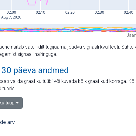
Jaam
suhe näitab satelliidilt tugijaama jõudva signaali kvaliteeti. Su
tegemist signaali häiringuga.
 30 päeva andmed
aab valida graafiku tüübi või kuvada kõik graafikud korraga. Kõ
 tunnis.
iku tüüp
tide arv