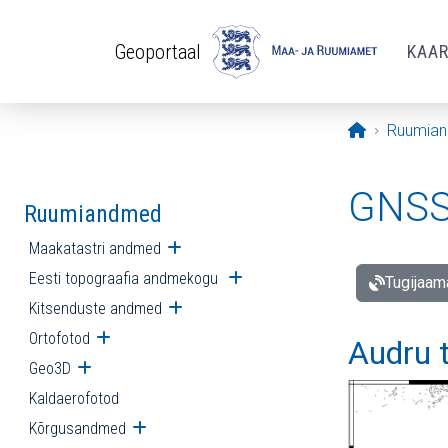
Liigu edasi põhisisu juurde
Geoportaal
KAA
Avaleht
Ruumia
GNSS 
Ruumiandmed
Maakatastri andmed
Ava alammenüü
Eesti topograafia andmekogu
Ava alammenüü
Tugijaam
Kitsenduste andmed
Ava alammenüü
Ortofotod
Ava alammenüü
Audru 
Geo3D
Ava alammenüü
Kaldaerofotod
Kõrgusandmed
Ava alammenüü