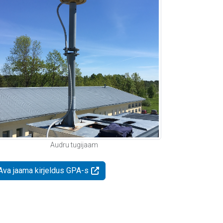
Audru tugijaam
Ava jaama kirjeldus GPA-s