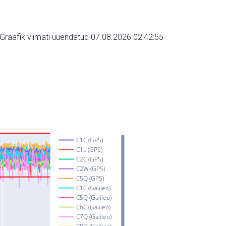
Graafik viimati uuendatud 07.08.2026 02:42:55
C1C (GPS)
C1L (GPS)
C2C (GPS)
C2W (GPS)
C5Q (GPS)
C1C (Galileo)
C5Q (Galileo)
C6C (Galileo)
C7Q (Galileo)