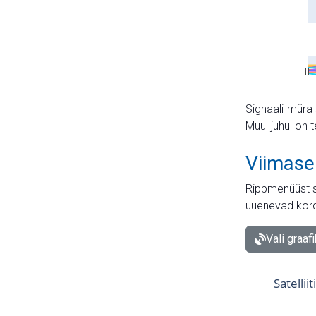
Signaali-müra 
Muul juhul on 
Viimase
Rippmenüüst s
uuenevad kord
Vali graaf
Satellii