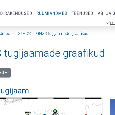
RDIRAKENDUSED
RUUMIANDMED
TEENUSED
ABI JA 
es
ndmed
ESTPOS
GNSS tugijaamade graafikud
tugijaamade graafikud
ad
tugijaam