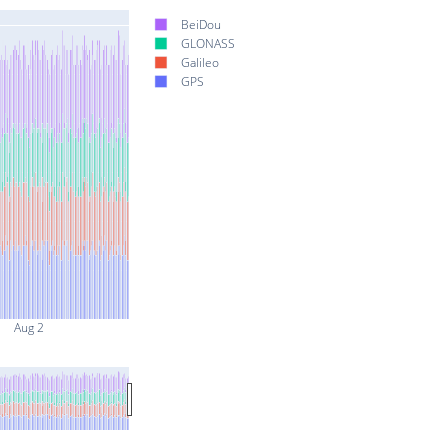
BeiDou
GLONASS
Galileo
GPS
Aug 2