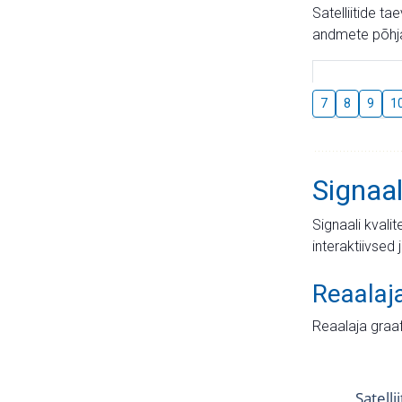
Satelliitide t
andmete põhja
7
8
9
1
Signaal
Signaali kvali
interaktiivsed 
Reaalaj
Reaalaja graa