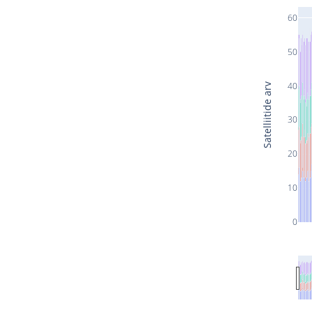
60
50
40
Satelliitide arv
30
20
10
0