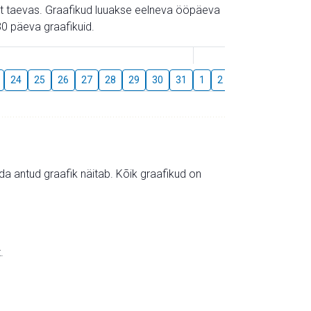
gust taevas. Graafikud luuakse eelneva ööpäeva
0 päeva graafikuid.
August
24
25
26
27
28
29
30
31
1
2
3
4
5
6
mida antud graafik näitab. Kõik graafikud on
.