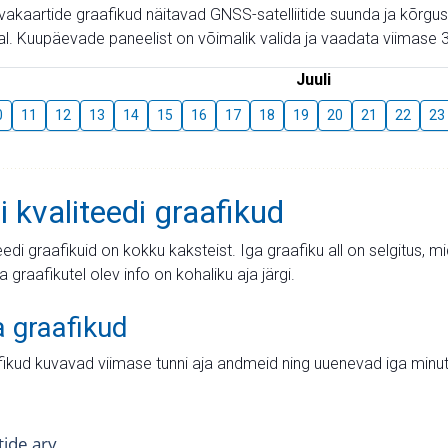
aevakaartide graafikud näitavad GNSS-satelliitide suunda ja kõr
l. Kuupäevade paneelist on võimalik valida ja vaadata viimase 3
Juuli
0
11
12
13
14
15
16
17
18
19
20
21
22
23
i kvaliteedi graafikud
teedi graafikuid on kokku kaksteist. Iga graafiku all on selgitus, 
ja graafikutel olev info on kohaliku aja järgi.
a graafikud
fikud kuvavad viimase tunni aja andmeid ning uuenevad iga minut