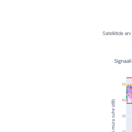
Satelliitide ar
Signaal
50
40
Signaali-müra suhe (dB)
30
20