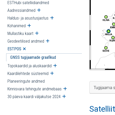
ESTHubi satelliidiandmed
Aadressiandmed
Ava alammenüü
Haldus- ja asustusjaotus
Ava alammenüü
Kohanimed
Ava alammenüü
Mullastiku kaart
Ava alammenüü
Geodeetilised andmed
Ava alammenüü
ESTPOS
Ava alammenüü
GNSS tugijaamade graafikud
Topokaardid ja aluskaardid
Ava alammenüü
Kaardilehtede süsteemid
Ava alammenüü
Planeeringute andmed
Tugijaama s
Kinnisvara tehingute andmebaas
Ava alammenüü
30 päeva kaardi väljakutse 2024
Ava alammenüü
Satelli