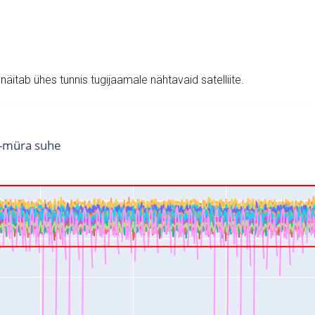
v näitab ühes tunnis tugijaamale nähtavaid satelliite.
i-müra suhe