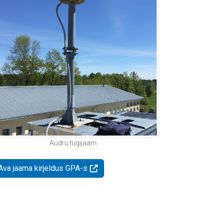
Audru tugijaam
Ava jaama kirjeldus GPA-s