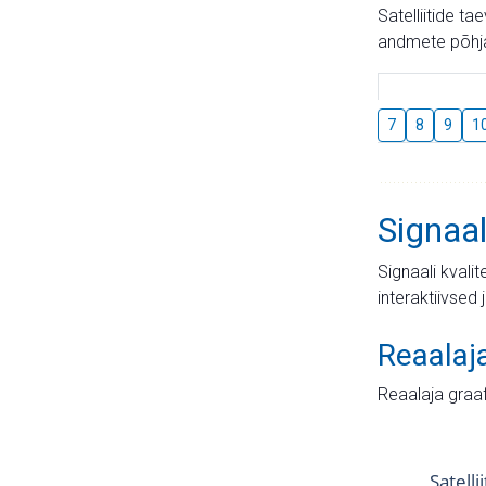
Satelliitide t
andmete põhja
7
8
9
1
Signaal
Signaali kvali
interaktiivsed 
Reaalaj
Reaalaja graa