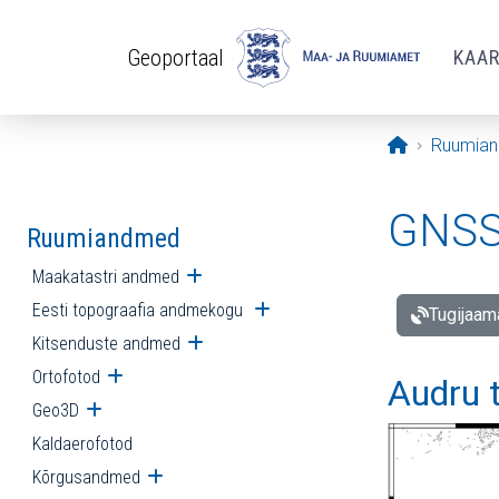
Liigu edasi põhisisu juurde
Geoportaal
KAA
Avaleht
Ruumia
GNSS 
Ruumiandmed
Maakatastri andmed
Ava alammenüü
Eesti topograafia andmekogu
Ava alammenüü
Tugijaam
Kitsenduste andmed
Ava alammenüü
Ortofotod
Ava alammenüü
Audru 
Geo3D
Ava alammenüü
Kaldaerofotod
Kõrgusandmed
Ava alammenüü