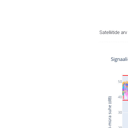
Satelliitide ar
Signaal
50
40
Signaali-müra suhe (dB)
30
20