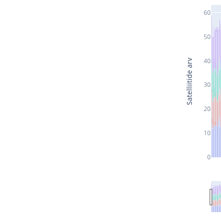
60
50
40
Satelliitide arv
30
20
10
0