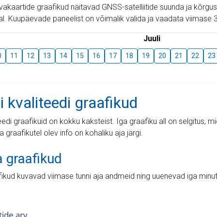
aevakaartide graafikud näitavad GNSS-satelliitide suunda ja kõr
l. Kuupäevade paneelist on võimalik valida ja vaadata viimase 3
Juuli
0
11
12
13
14
15
16
17
18
19
20
21
22
23
i kvaliteedi graafikud
teedi graafikuid on kokku kaksteist. Iga graafiku all on selgitus, 
ja graafikutel olev info on kohaliku aja järgi.
a graafikud
fikud kuvavad viimase tunni aja andmeid ning uuenevad iga minut