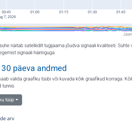
Jaam
suhe näitab satelliidilt tugijaama jõudva signaali kvaliteeti. Su
tegemist signaali häiringuga.
 30 päeva andmed
aab valida graafiku tüübi või kuvada kõik graafikud korraga. Kõ
 tunnis.
iku tüüp
tide arv