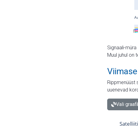
Signaali-müra 
Muul juhul on 
Viimase
Rippmenüüst s
uuenevad kord
Vali graaf
Satellii