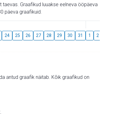
gust taevas. Graafikud luuakse eelneva ööpäeva
0 päeva graafikuid.
August
24
25
26
27
28
29
30
31
1
2
3
4
5
6
mida antud graafik näitab. Kõik graafikud on
.