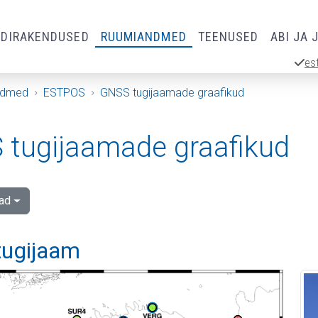
RDIRAKENDUSED
RUUMIANDMED
TEENUSED
ABI JA 
es
ndmed
ESTPOS
GNSS tugijaamade graafikud
tugijaamade graafikud
ad
tugijaam