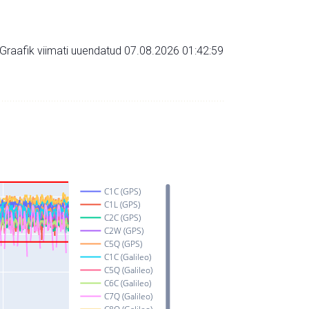
Graafik viimati uuendatud 07.08.2026 01:42:59
C1C (GPS)
C1L (GPS)
C2C (GPS)
C2W (GPS)
C5Q (GPS)
C1C (Galileo)
C5Q (Galileo)
C6C (Galileo)
C7Q (Galileo)