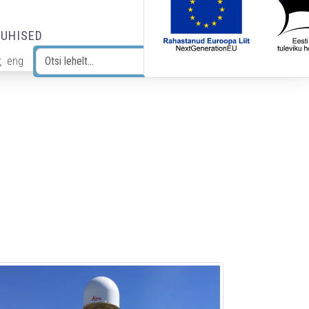
JUHISED
t
eng
Otsi