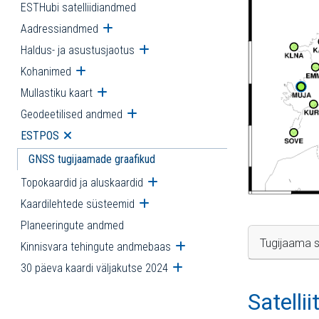
ESTHubi satelliidiandmed
Aadressiandmed
Ava alammenüü
Haldus- ja asustusjaotus
Ava alammenüü
Kohanimed
Ava alammenüü
Mullastiku kaart
Ava alammenüü
Geodeetilised andmed
Ava alammenüü
ESTPOS
Ava alammenüü
GNSS tugijaamade graafikud
Topokaardid ja aluskaardid
Ava alammenüü
Kaardilehtede süsteemid
Ava alammenüü
Planeeringute andmed
Tugijaama s
Kinnisvara tehingute andmebaas
Ava alammenüü
30 päeva kaardi väljakutse 2024
Ava alammenüü
Satelli