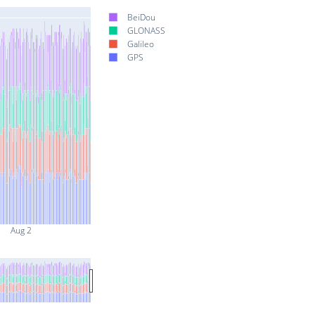
BeiDou
GLONASS
Galileo
GPS
Aug 2