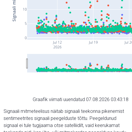
10
5
0
Jul 12
Jul 19
Jul 
2026
Graafik viimati uuendatud 07.08.2026 03:43:18
Signaali mitmeteelisus näitab signaali teekonna pikenemist
sentimeetrites signaali peegelduste tõttu. Peegeldunud
signaal ei tule tugijaama otse satelliidilt, vaid keerukamat