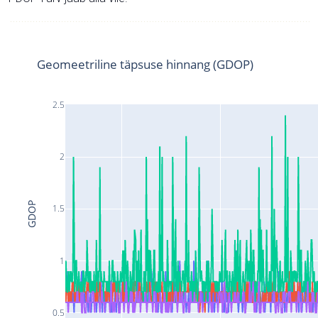
Geomeetriline täpsuse hinnang (GDOP)
2.5
2
GDOP
1.5
1
0.5