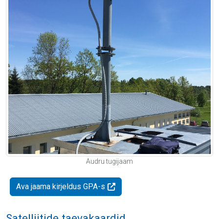
Audru tugijaam
Ava jaama kirjeldus GPA-s
Satelliitide taevakaardid