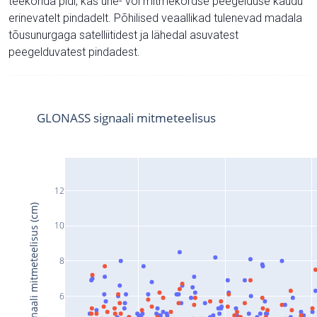
teekonda pidi, kas ühe- või mitmekordse peegelduse kaudu
erinevatelt pindadelt. Põhilised veaallikad tulenevad madala
tõusunurgaga satelliitidest ja lähedal asuvatest
peegelduvatest pindadest.
GLONASS signaali mitmeteelisus
12
Signaali mitmeteelisus (cm)
10
8
6