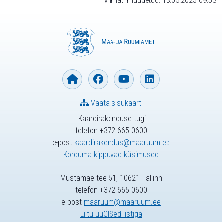
Viimati muudetud: 13.06.2025 09:53
Vaata sisukaarti
Kaardirakenduse tugi
telefon +372 665 0600
e-post
kaardirakendus@maaruum.ee
Korduma kippuvad küsimused
Mustamäe tee 51, 10621 Tallinn
telefon +372 665 0600
e-post
maaruum@maaruum.ee
Liitu uuGISed listiga