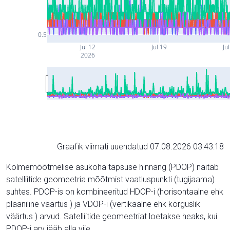
0.5
Jul 12
Jul 19
Ju
2026
Graafik viimati uuendatud 07.08.2026 03:43:18
Kolmemõõtmelise asukoha täpsuse hinnang (PDOP) näitab
satelliitide geomeetria mõõtmist vaatluspunkti (tugijaama)
suhtes. PDOP-is on kombineeritud HDOP-i (horisontaalne ehk
plaaniline väärtus ) ja VDOP-i (vertikaalne ehk kõrguslik
väärtus ) arvud. Satelliitide geomeetriat loetakse heaks, kui
PDOP-i arv jääb alla viie.