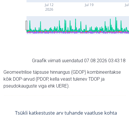
Jul 12
Jul 19
Ju
2026
Graafik viimati uuendatud 07.08.2026 03:43:18
Geomeetrilise täpsuse hinnangus (GDOP) kombineeritakse
kõik DOP-arvud (PDOP, kella veast tulenev TDOP ja
pseudokauguste viga ehk UERE).
Tsükli katkestuste arv tuhande vaatluse kohta