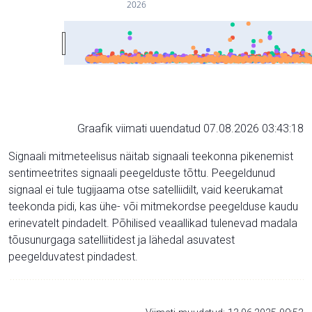
2026
Graafik viimati uuendatud 07.08.2026 03:43:18
Signaali mitmeteelisus näitab signaali teekonna pikenemist
sentimeetrites signaali peegelduste tõttu. Peegeldunud
signaal ei tule tugijaama otse satelliidilt, vaid keerukamat
teekonda pidi, kas ühe- või mitmekordse peegelduse kaudu
erinevatelt pindadelt. Põhilised veaallikad tulenevad madala
tõusunurgaga satelliitidest ja lähedal asuvatest
peegelduvatest pindadest.