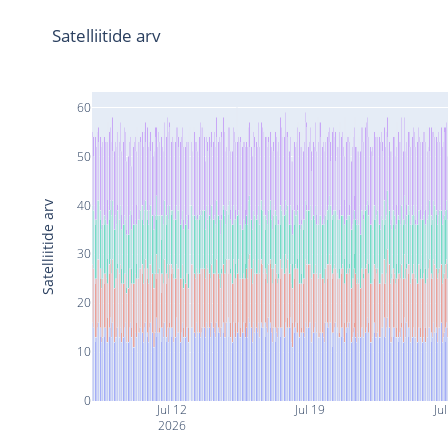
Satelliitide arv
60
50
40
Satelliitide arv
30
20
10
0
Jul 12
Jul 19
Ju
2026