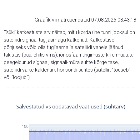
Graafik viimati uuendatud 07.08.2026 03:43:18
Tsükli katkestuste arv näitab, mitu korda ühe tunni jooksul on
satelliidi signaal tugijaamaga katkenud. Katkestuse
põhjuseks võib olla tugijaama ja satelliidi vahele jäänud
takistus (puu, ehitis vms), ionosfääri tingimuste kiire muutus,
peegeldunud signaal, signaali-müra suhte kõrge tase,
satelliidi väike kaldenurk horisondi suhtes (satelliit "tõuseb"
või "loojub").
Salvestatud vs oodatavad vaatlused (suhtarv)
100