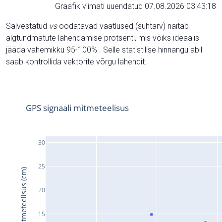
Graafik viimati uuendatud 07.08.2026 03:43:18
Salvestatud
vs
oodatavad vaatlused (suhtarv) näitab
algtundmatute lahendamise protsenti, mis võiks ideaalis
jääda vahemikku 95-100% . Selle statistilise hinnangu abil
saab kontrollida vektorite võrgu lahendit.
GPS signaali mitmeteelisus
30
25
Signaali mitmeteelisus (cm)
20
15