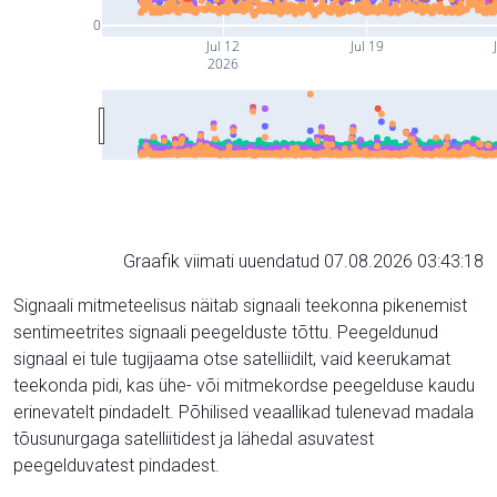
0
Jul 12
Jul 19
2026
Graafik viimati uuendatud 07.08.2026 03:43:18
Signaali mitmeteelisus näitab signaali teekonna pikenemist
sentimeetrites signaali peegelduste tõttu. Peegeldunud
signaal ei tule tugijaama otse satelliidilt, vaid keerukamat
teekonda pidi, kas ühe- või mitmekordse peegelduse kaudu
erinevatelt pindadelt. Põhilised veaallikad tulenevad madala
tõusunurgaga satelliitidest ja lähedal asuvatest
peegelduvatest pindadest.