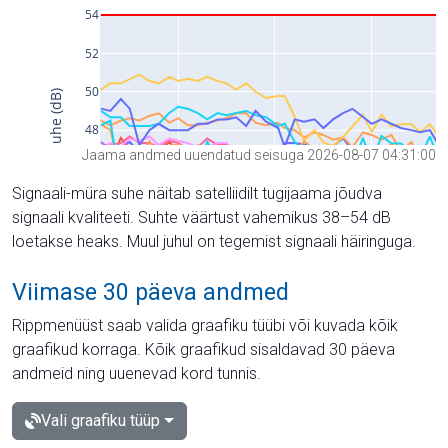
Jaama andmed uuendatud seisuga 2026-08-07 04:31:00
Signaali-müra suhe näitab satelliidilt tugijaama jõudva
signaali kvaliteeti. Suhte väärtust vahemikus 38–54 dB
loetakse heaks. Muul juhul on tegemist signaali häiringuga.
Viimase 30 päeva andmed
Rippmenüüst saab valida graafiku tüübi või kuvada kõik
graafikud korraga. Kõik graafikud sisaldavad 30 päeva
andmeid ning uuenevad kord tunnis.
Vali graafiku tüüp