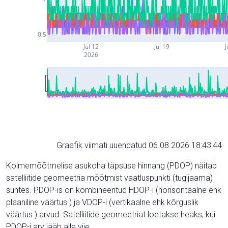
0.5
Jul 12
Jul 19
J
2026
Graafik viimati uuendatud 06.08.2026 18:43:44
Kolmemõõtmelise asukoha täpsuse hinnang (PDOP) näitab
satelliitide geomeetria mõõtmist vaatluspunkti (tugijaama)
suhtes. PDOP-is on kombineeritud HDOP-i (horisontaalne ehk
plaaniline väärtus ) ja VDOP-i (vertikaalne ehk kõrguslik
väärtus ) arvud. Satelliitide geomeetriat loetakse heaks, kui
PDOP-i arv jääb alla viie.