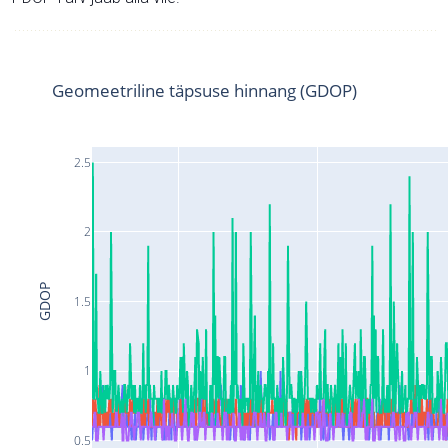
Geomeetriline täpsuse hinnang (GDOP)
2.5
2
GDOP
1.5
1
0.5