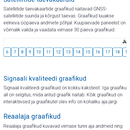
Satelliitide taevakaartide graafikud näitavad GNSS-
satelliitide suunda ja kõrgust taevas. Graafikud luuakse
eelneva ööpäeva andmete põhjal. Kuupäevade paneelist on
võimalik valida ja vaadata viimase 30 päeva graafikuid.
Juu
6
7
8
9
10
11
12
13
14
15
16
17
18
19
Signaali kvaliteedi graafikud
Signaali kvaliteedi graafikuid on kokku kaksteist. Iga graafiku
all on selgitus, mida antud graafik näitab. Kõik graafikud on
interaktiivsed ja graafikutel olev info on kohaliku aja järgi.
Reaalaja graafikud
Reaalaja graafikud kuvavad viimase tunni aja andmeid ning