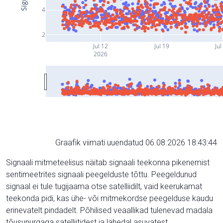
4
2
Jul 12
Jul 19
Jul
2026
Graafik viimati uuendatud 06.08.2026 18:43:44
Signaali mitmeteelisus näitab signaali teekonna pikenemist
sentimeetrites signaali peegelduste tõttu. Peegeldunud
signaal ei tule tugijaama otse satelliidilt, vaid keerukamat
teekonda pidi, kas ühe- või mitmekordse peegelduse kaudu
erinevatelt pindadelt. Põhilised veaallikad tulenevad madala
tõusunurgaga satelliitidest ja lähedal asuvatest