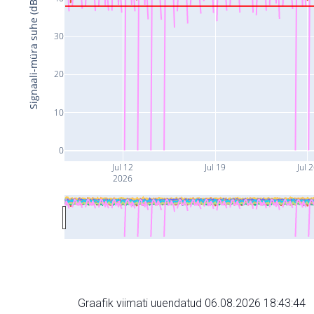
Signaali-müra suhe (dB)
30
20
10
0
Jul 12
Jul 19
Jul 
2026
Graafik viimati uuendatud 06.08.2026 18:43:44