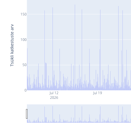
150
Tsükli katkestuste arv
100
50
0
Jul 12
Jul 19
2026