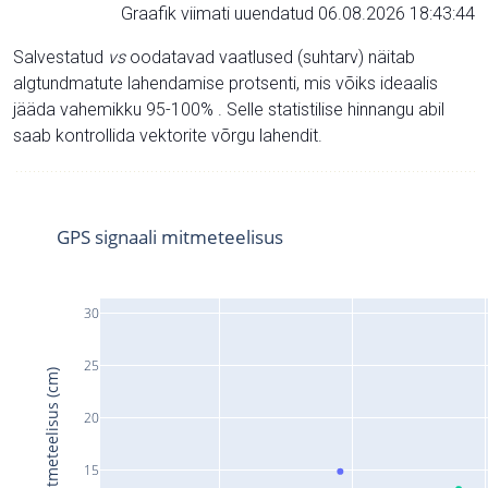
Graafik viimati uuendatud 06.08.2026 18:43:44
Salvestatud
vs
oodatavad vaatlused (suhtarv) näitab
algtundmatute lahendamise protsenti, mis võiks ideaalis
jääda vahemikku 95-100% . Selle statistilise hinnangu abil
saab kontrollida vektorite võrgu lahendit.
GPS signaali mitmeteelisus
30
25
Signaali mitmeteelisus (cm)
20
15