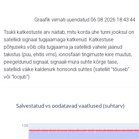
Graafik viimati uuendatud 06.08.2026 18:43:44
Tsükli katkestuste arv näitab, mitu korda ühe tunni jooksul on
satelliidi signaal tugijaamaga katkenud. Katkestuse
põhjuseks võib olla tugijaama ja satelliidi vahele jäänud
takistus (puu, ehitis vms), ionosfääri tingimuste kiire muutus,
peegeldunud signaal, signaali-müra suhte kõrge tase,
satelliidi väike kaldenurk horisondi suhtes (satelliit "tõuseb"
või "loojub").
Salvestatud vs oodatavad vaatlused (suhtarv)
100