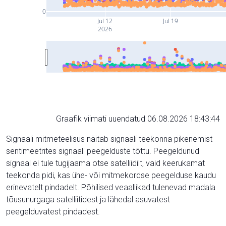
0
Jul 12
Jul 19
2026
Graafik viimati uuendatud 06.08.2026 18:43:44
Signaali mitmeteelisus näitab signaali teekonna pikenemist
sentimeetrites signaali peegelduste tõttu. Peegeldunud
signaal ei tule tugijaama otse satelliidilt, vaid keerukamat
teekonda pidi, kas ühe- või mitmekordse peegelduse kaudu
erinevatelt pindadelt. Põhilised veaallikad tulenevad madala
tõusunurgaga satelliitidest ja lähedal asuvatest
peegelduvatest pindadest.