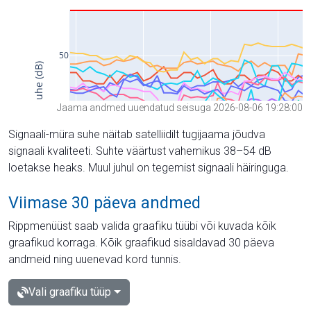
Jaama andmed uuendatud seisuga 2026-08-06 19:28:00
Signaali-müra suhe näitab satelliidilt tugijaama jõudva
signaali kvaliteeti. Suhte väärtust vahemikus 38–54 dB
loetakse heaks. Muul juhul on tegemist signaali häiringuga.
Viimase 30 päeva andmed
Rippmenüüst saab valida graafiku tüübi või kuvada kõik
graafikud korraga. Kõik graafikud sisaldavad 30 päeva
andmeid ning uuenevad kord tunnis.
Vali graafiku tüüp