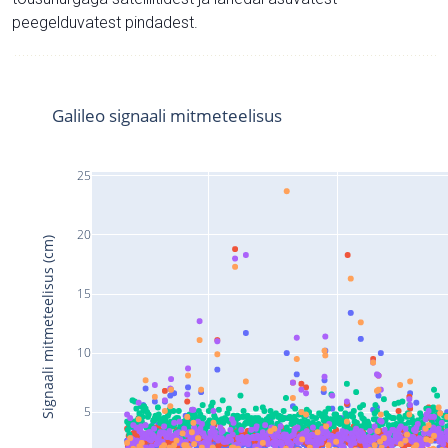
peegelduvatest pindadest.
Galileo signaali mitmeteelisus
25
20
Signaali mitmeteelisus (cm)
15
10
5