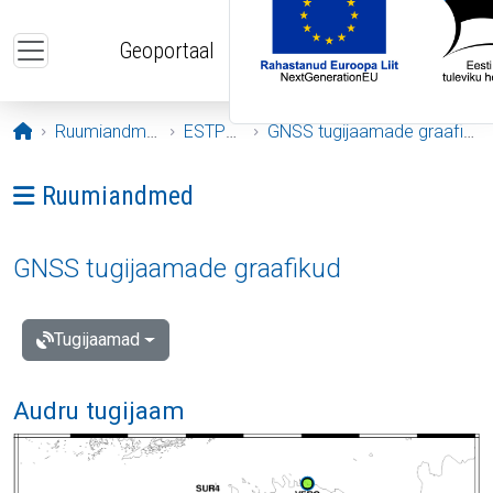
Liigu edasi põhisisu juurde
Geoportaal
Avaleht
Ruumiandmed
ESTPOS
GNSS tugijaamade graafikud
Ava menüü: Ruumiandmed
Ruumiandmed
GNSS tugijaamade graafikud
Tugijaamad
Audru tugijaam