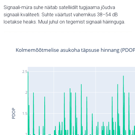
Signaali-müra suhe näitab satelliidilt tugijaama jõudva
signaali kvaliteeti. Suhte väärtust vahemikus 38–54 dB
loetakse heaks. Muul juhul on tegemist signaali häiringuga.
Kolmemõõtmelise asukoha täpsuse hinnang (PDOP
2.5
2
PDOP
1.5
1