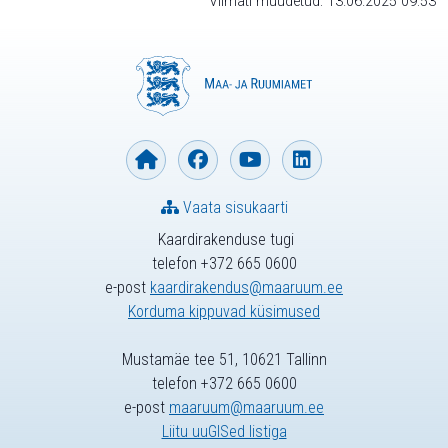
Viimati muudetud: 13.06.2025 09:53
Vaata sisukaarti
Kaardirakenduse tugi
telefon +372 665 0600
e-post
kaardirakendus@maaruum.ee
Korduma kippuvad küsimused
Mustamäe tee 51, 10621 Tallinn
telefon +372 665 0600
e-post
maaruum@maaruum.ee
Liitu uuGISed listiga