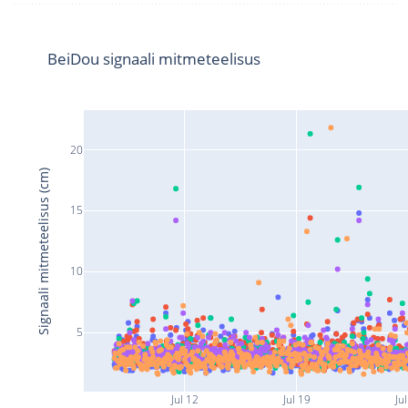
BeiDou signaali mitmeteelisus
20
Signaali mitmeteelisus (cm)
15
10
5
Jul 12
Jul 19
Ju