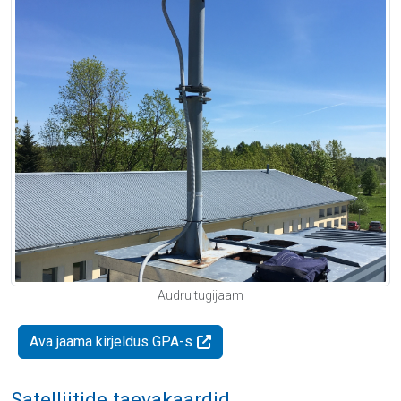
Audru tugijaam
Ava jaama kirjeldus GPA-s
Satelliitide taevakaardid