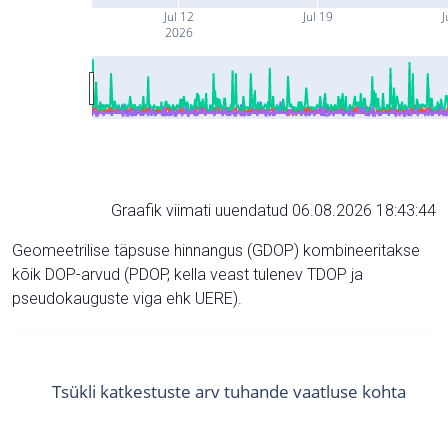
Jul 12
Jul 19
J
2026
Graafik viimati uuendatud 06.08.2026 18:43:44
Geomeetrilise täpsuse hinnangus (GDOP) kombineeritakse
kõik DOP-arvud (PDOP, kella veast tulenev TDOP ja
pseudokauguste viga ehk UERE).
Tsükli katkestuste arv tuhande vaatluse kohta