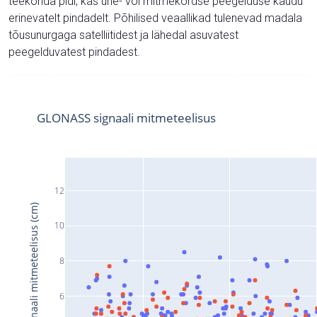
teekonda pidi, kas ühe- või mitmekordse peegelduse kaudu
erinevatelt pindadelt. Põhilised veaallikad tulenevad madala
tõusunurgaga satelliitidest ja lähedal asuvatest
peegelduvatest pindadest.
GLONASS signaali mitmeteelisus
12
Signaali mitmeteelisus (cm)
10
8
6