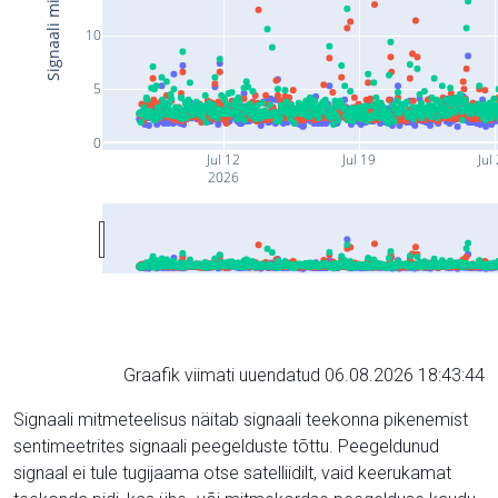
10
5
0
Jul 12
Jul 19
Jul
2026
Graafik viimati uuendatud 06.08.2026 18:43:44
Signaali mitmeteelisus näitab signaali teekonna pikenemist
sentimeetrites signaali peegelduste tõttu. Peegeldunud
signaal ei tule tugijaama otse satelliidilt, vaid keerukamat