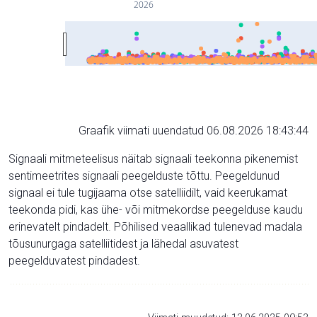
2026
Graafik viimati uuendatud 06.08.2026 18:43:44
Signaali mitmeteelisus näitab signaali teekonna pikenemist
sentimeetrites signaali peegelduste tõttu. Peegeldunud
signaal ei tule tugijaama otse satelliidilt, vaid keerukamat
teekonda pidi, kas ühe- või mitmekordse peegelduse kaudu
erinevatelt pindadelt. Põhilised veaallikad tulenevad madala
tõusunurgaga satelliitidest ja lähedal asuvatest
peegelduvatest pindadest.