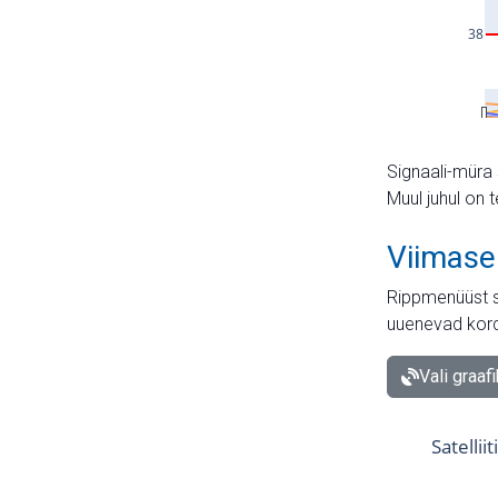
Signaali-müra 
Muul juhul on 
Viimase
Rippmenüüst s
uuenevad kord
Vali graaf
Satellii