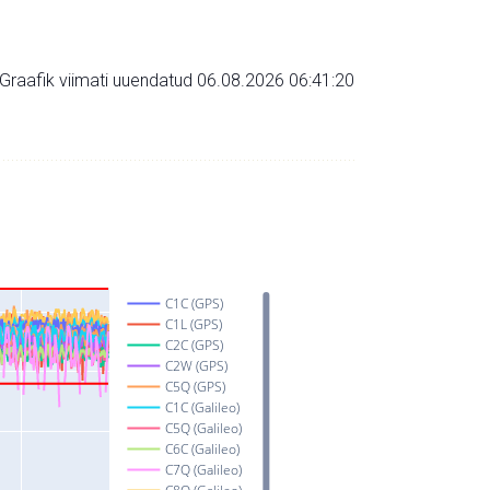
Graafik viimati uuendatud 06.08.2026 06:41:20
C1C (GPS)
C1L (GPS)
C2C (GPS)
C2W (GPS)
C5Q (GPS)
C1C (Galileo)
C5Q (Galileo)
C6C (Galileo)
C7Q (Galileo)