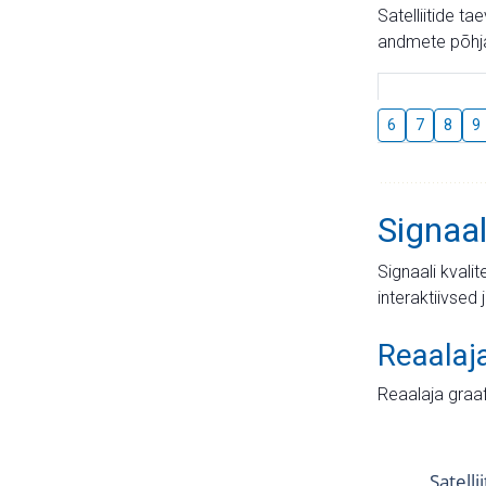
Satelliitide t
andmete põhja
6
7
8
9
Signaal
Signaali kvali
interaktiivsed 
Reaalaj
Reaalaja graa