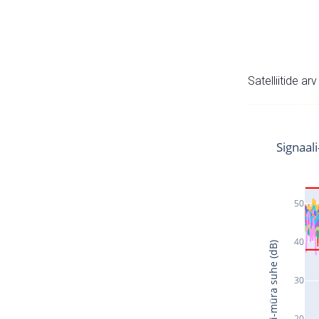
Satelliitide ar
Signaal
50
40
Signaali-müra suhe (dB)
30
20