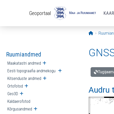
Liigu edasi põhisisu juurde
Geoportaal
KAA
Avaleht
Ruumia
GNSS 
Ruumiandmed
Maakatastri andmed
Ava alammenüü
Eesti topograafia andmekogu
Ava alammenüü
Tugijaam
Kitsenduste andmed
Ava alammenüü
Ortofotod
Ava alammenüü
Audru 
Geo3D
Ava alammenüü
Kaldaerofotod
Kõrgusandmed
Ava alammenüü