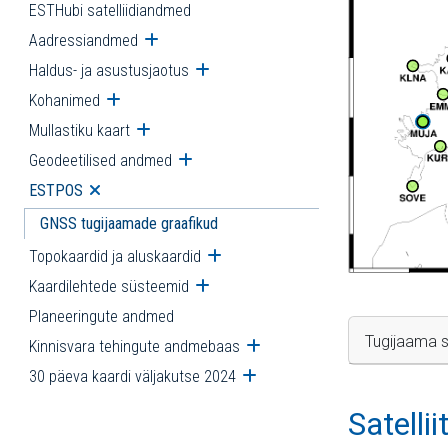
ESTHubi satelliidiandmed
Aadressiandmed
Ava alammenüü
Haldus- ja asustusjaotus
Ava alammenüü
Kohanimed
Ava alammenüü
Mullastiku kaart
Ava alammenüü
Geodeetilised andmed
Ava alammenüü
ESTPOS
Ava alammenüü
GNSS tugijaamade graafikud
Topokaardid ja aluskaardid
Ava alammenüü
Kaardilehtede süsteemid
Ava alammenüü
Planeeringute andmed
Tugijaama s
Kinnisvara tehingute andmebaas
Ava alammenüü
30 päeva kaardi väljakutse 2024
Ava alammenüü
Satelli