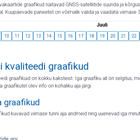
aevakaartide graafikud näitavad GNSS-satelliitide suunda ja kõr
l. Kuupäevade paneelist on võimalik valida ja vaadata viimase 3
Juuli
10
11
12
13
14
15
16
17
18
19
20
21
22
i kvaliteedi graafikud
teedi graafikuid on kokku kaksteist. Iga graafiku all on selgitus, 
ja graafikutel olev info on kohaliku aja järgi.
a graafikud
fikud kuvavad viimase tunni aja andmeid ning uuenevad iga minut