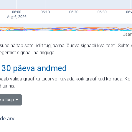
Jaam
suhe näitab satelliidilt tugijaama jõudva signaali kvaliteeti. Su
tegemist signaali häiringuga.
 30 päeva andmed
aab valida graafiku tüübi või kuvada kõik graafikud korraga. Kõ
 tunnis.
iku tüüp
tide arv