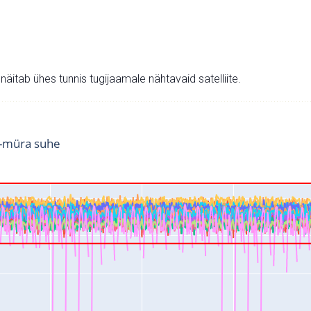
v näitab ühes tunnis tugijaamale nähtavaid satelliite.
i-müra suhe