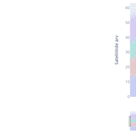
60
50
40
Satelliitide arv
30
20
10
0