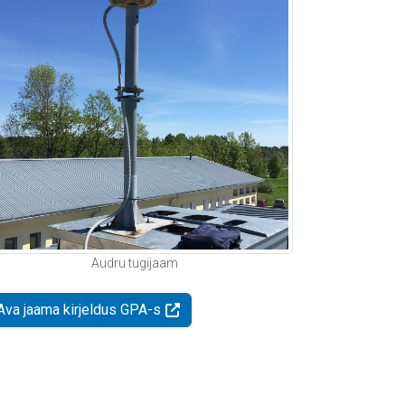
Audru tugijaam
Ava jaama kirjeldus GPA-s