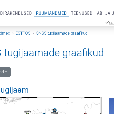
RDIRAKENDUSED
RUUMIANDMED
TEENUSED
ABI JA 
es
ndmed
ESTPOS
GNSS tugijaamade graafikud
tugijaamade graafikud
ad
tugijaam