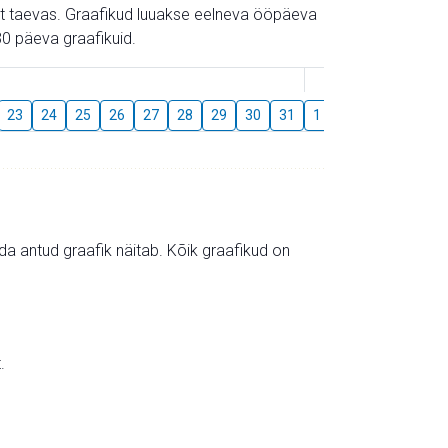
gust taevas. Graafikud luuakse eelneva ööpäeva
0 päeva graafikuid.
August
23
24
25
26
27
28
29
30
31
1
2
3
4
5
mida antud graafik näitab. Kõik graafikud on
.