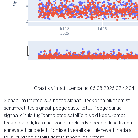
4
2
Jul 12
Jul 19
J
2026
Graafik viimati uuendatud 06.08.2026 07:42:04
Signaali mitmeteelisus näitab signaali teekonna pikenemist
sentimeetrites signaali peegelduste tõttu. Peegeldunud
signaal ei tule tugijaama otse satelliidilt, vaid keerukamat
teekonda pidi, kas ühe- või mitmekordse peegelduse kaudu
erinevatelt pindadelt. Põhilised veaallikad tulenevad madala
tõusunurgaga satelliitidest ja lähedal asuvatest