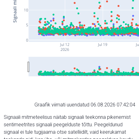
10
5
0
Jul 12
Jul 19
Ju
2026
Graafik viimati uuendatud 06.08.2026 07:42:04
Signaali mitmeteelisus näitab signaali teekonna pikenemist
sentimeetrites signaali peegelduste tõttu. Peegeldunud
signaal ei tule tugijaama otse satelliidilt, vaid keerukamat