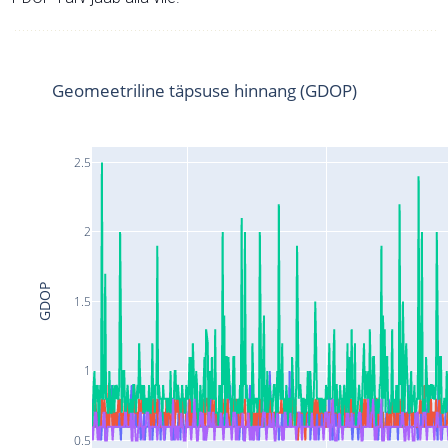
Geomeetriline täpsuse hinnang (GDOP)
2.5
2
GDOP
1.5
1
0.5