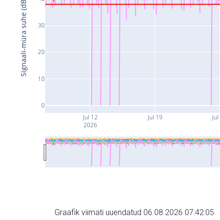
Signaali-müra suhe (dB)
30
20
10
0
Jul 12
Jul 19
Jul
2026
Graafik viimati uuendatud 06.08.2026 07:42:05