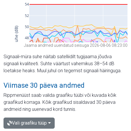
Jaama andmed uuendatud seisuga 2026-08-06 08:23:00
Signaali-müra suhe näitab satelliidilt tugijaama jõudva
signaali kvaliteeti. Suhte väärtust vahemikus 38–54 dB
loetakse heaks. Muul juhul on tegemist signaali häiringuga.
Viimase 30 päeva andmed
Rippmenüüst saab valida graafiku tüübi või kuvada kõik
graafikud korraga. Kõik graafikud sisaldavad 30 päeva
andmeid ning uuenevad kord tunnis.
Vali graafiku tüüp