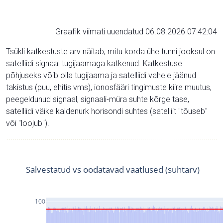
Graafik viimati uuendatud 06.08.2026 07:42:04
Tsükli katkestuste arv näitab, mitu korda ühe tunni jooksul on
satelliidi signaal tugijaamaga katkenud. Katkestuse
põhjuseks võib olla tugijaama ja satelliidi vahele jäänud
takistus (puu, ehitis vms), ionosfääri tingimuste kiire muutus,
peegeldunud signaal, signaali-müra suhte kõrge tase,
satelliidi väike kaldenurk horisondi suhtes (satelliit "tõuseb"
või "loojub").
Salvestatud vs oodatavad vaatlused (suhtarv)
100