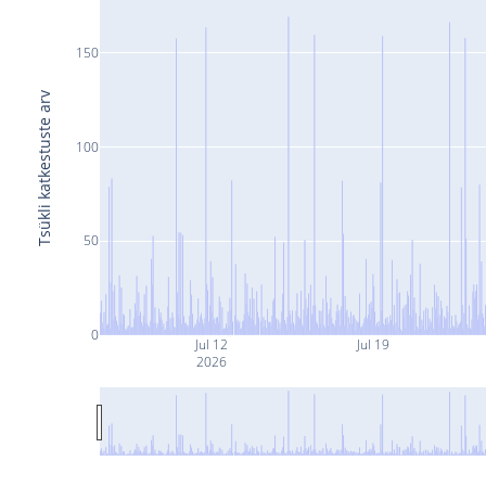
150
Tsükli katkestuste arv
100
50
0
Jul 12
Jul 19
2026