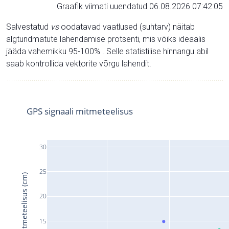
Graafik viimati uuendatud 06.08.2026 07:42:05
Salvestatud
vs
oodatavad vaatlused (suhtarv) näitab
algtundmatute lahendamise protsenti, mis võiks ideaalis
jääda vahemikku 95-100% . Selle statistilise hinnangu abil
saab kontrollida vektorite võrgu lahendit.
GPS signaali mitmeteelisus
30
25
Signaali mitmeteelisus (cm)
20
15