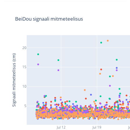
BeiDou signaali mitmeteelisus
20
Signaali mitmeteelisus (cm)
15
10
5
Jul 12
Jul 19
J