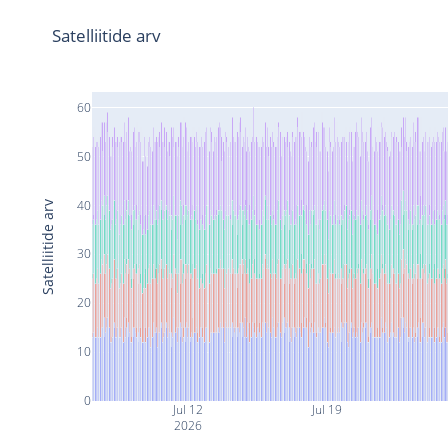
Satelliitide arv
60
50
40
Satelliitide arv
30
20
10
0
Jul 12
Jul 19
2026