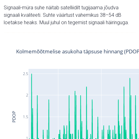
Signaali-müra suhe näitab satelliidilt tugijaama jõudva
signaali kvaliteeti. Suhte väärtust vahemikus 38–54 dB
loetakse heaks. Muul juhul on tegemist signaali häiringuga.
Kolmemõõtmelise asukoha täpsuse hinnang (PDOP
2.5
2
PDOP
1.5
1