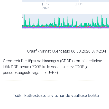
Jul 12
Jul 19
2026
Graafik viimati uuendatud 06.08.2026 07:42:04
Geomeetrilise täpsuse hinnangus (GDOP) kombineeritakse
kõik DOP-arvud (PDOP, kella veast tulenev TDOP ja
pseudokauguste viga ehk UERE).
Tsükli katkestuste arv tuhande vaatluse kohta