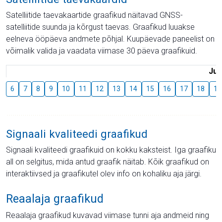
Satelliitide taevakaartide graafikud näitavad GNSS-
satelliitide suunda ja kõrgust taevas. Graafikud luuakse
eelneva ööpäeva andmete põhjal. Kuupäevade paneelist on
võimalik valida ja vaadata viimase 30 päeva graafikuid.
Juu
6
7
8
9
10
11
12
13
14
15
16
17
18
19
Signaali kvaliteedi graafikud
Signaali kvaliteedi graafikuid on kokku kaksteist. Iga graafiku
all on selgitus, mida antud graafik näitab. Kõik graafikud on
interaktiivsed ja graafikutel olev info on kohaliku aja järgi.
Reaalaja graafikud
Reaalaja graafikud kuvavad viimase tunni aja andmeid ning