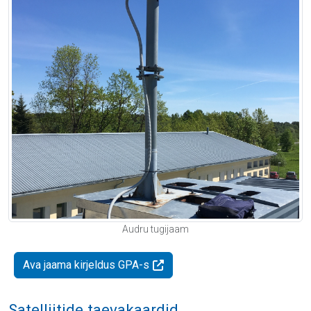
Audru tugijaam
Ava jaama kirjeldus GPA-s
Satelliitide taevakaardid