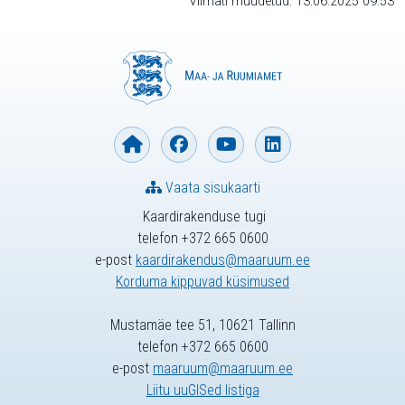
Viimati muudetud: 13.06.2025 09:53
Vaata sisukaarti
Kaardirakenduse tugi
telefon +372 665 0600
e-post
kaardirakendus@maaruum.ee
Korduma kippuvad küsimused
Mustamäe tee 51, 10621 Tallinn
telefon +372 665 0600
e-post
maaruum@maaruum.ee
Liitu uuGISed listiga