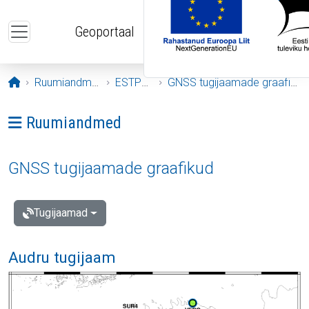
Liigu edasi põhisisu juurde
Geoportaal
Avaleht
Ruumiandmed
ESTPOS
GNSS tugijaamade graafikud
Ava menüü: Ruumiandmed
Ruumiandmed
GNSS tugijaamade graafikud
Tugijaamad
Audru tugijaam