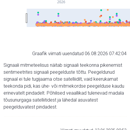
2026
Graafik viimati uuendatud 06.08.2026 07:42:04
Signaali mitmeteelisus näitab signaali teekonna pikenemist
sentimeetrites signaali peegelduste tõttu. Peegeldunud
signaal ei tule tugijaama otse satelliidilt, vaid keerukamat
teekonda pidi, kas ühe- või mitmekordse peegelduse kaudu
erinevatelt pindadelt. Põhilised veaallikad tulenevad madala
tõusunurgaga satelliitidest ja lähedal asuvatest
peegelduvatest pindadest.