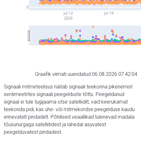
0
Jul 12
Jul 19
2026
Graafik viimati uuendatud 06.08.2026 07:42:04
Signaali mitmeteelisus näitab signaali teekonna pikenemist
sentimeetrites signaali peegelduste tõttu. Peegeldunud
signaal ei tule tugijaama otse satelliidilt, vaid keerukamat
teekonda pidi, kas ühe- või mitmekordse peegelduse kaudu
erinevatelt pindadelt. Põhilised veaallikad tulenevad madala
tõusunurgaga satelliitidest ja lähedal asuvatest
peegelduvatest pindadest.