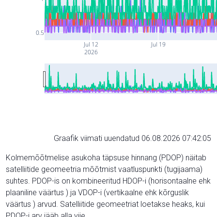
0.5
Jul 12
Jul 19
2026
Graafik viimati uuendatud 06.08.2026 07:42:05
Kolmemõõtmelise asukoha täpsuse hinnang (PDOP) näitab
satelliitide geomeetria mõõtmist vaatluspunkti (tugijaama)
suhtes. PDOP-is on kombineeritud HDOP-i (horisontaalne ehk
plaaniline väärtus ) ja VDOP-i (vertikaalne ehk kõrguslik
väärtus ) arvud. Satelliitide geomeetriat loetakse heaks, kui
PDOP-i arv jääb alla viie.