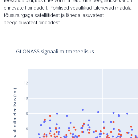
teekonda pidi, kas ühe- või mitmekordse peegelduse kaudu
erinevatelt pindadelt. Põhilised veaallikad tulenevad madala
tõusunurgaga satelliitidest ja lähedal asuvatest
peegelduvatest pindadest.
GLONASS signaali mitmeteelisus
12
Signaali mitmeteelisus (cm)
10
8
6