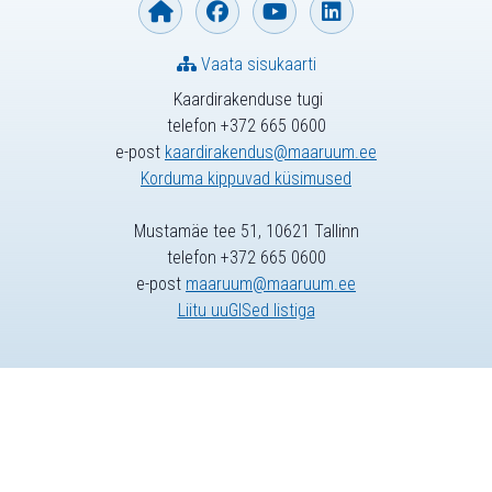
Vaata sisukaarti
Kaardirakenduse tugi
telefon +372 665 0600
e-post
kaardirakendus@maaruum.ee
Korduma kippuvad küsimused
Mustamäe tee 51, 10621 Tallinn
telefon +372 665 0600
e-post
maaruum@maaruum.ee
Liitu uuGISed listiga