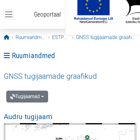
Liigu edasi põhisisu juurde
Geoportaal
Avaleht
Ruumiandmed
ESTPOS
GNSS tugijaamade graafikud
Ava menüü: Ruumiandmed
Ruumiandmed
GNSS tugijaamade graafikud
Tugijaamad
Audru tugijaam