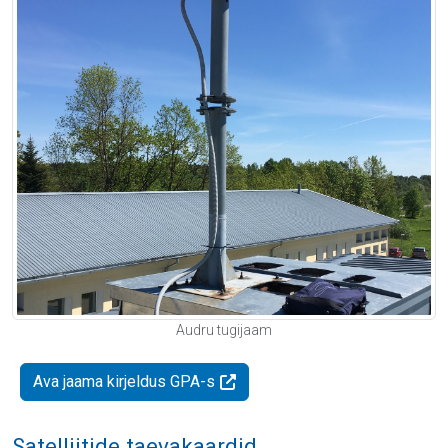
Audru tugijaam
Ava jaama kirjeldus GPA-s
Satelliitide taevakaardid