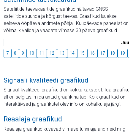
Satelliitide taevakaartide graafikud näitavad GNSS-
satelliitide suunda ja kõrgust taevas. Graafikud luuakse
eelneva ööpäeva andmete põhjal. Kuupäevade paneelist on
võimalik valida ja vaadata viimase 30 päeva graafikuid.
Juuli
7
8
9
10
11
12
13
14
15
16
17
18
19
2
Signaali kvaliteedi graafikud
Signaali kvaliteedi graafikuid on kokku kaksteist. Iga graafiku
all on selgitus, mida antud graafik näitab. Kõik graafikud on
interaktiivsed ja graafikutel olev info on kohaliku aja järgi.
Reaalaja graafikud
Reaalaja graafikud kuvavad viimase tunni aja andmeid ning