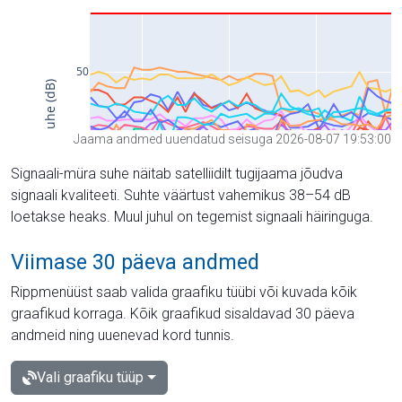
Jaama andmed uuendatud seisuga 2026-08-07 19:53:00
Signaali-müra suhe näitab satelliidilt tugijaama jõudva
signaali kvaliteeti. Suhte väärtust vahemikus 38–54 dB
loetakse heaks. Muul juhul on tegemist signaali häiringuga.
Viimase 30 päeva andmed
Rippmenüüst saab valida graafiku tüübi või kuvada kõik
graafikud korraga. Kõik graafikud sisaldavad 30 päeva
andmeid ning uuenevad kord tunnis.
Vali graafiku tüüp