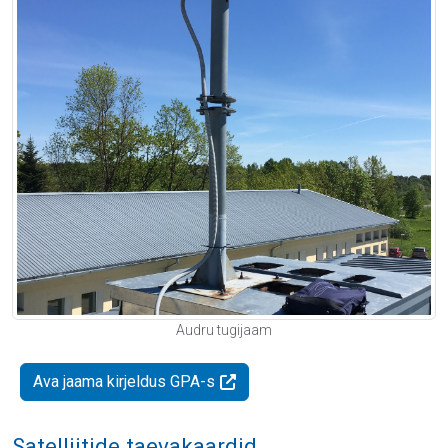
Audru tugijaam
Ava jaama kirjeldus GPA-s
Satelliitide taevakaardid