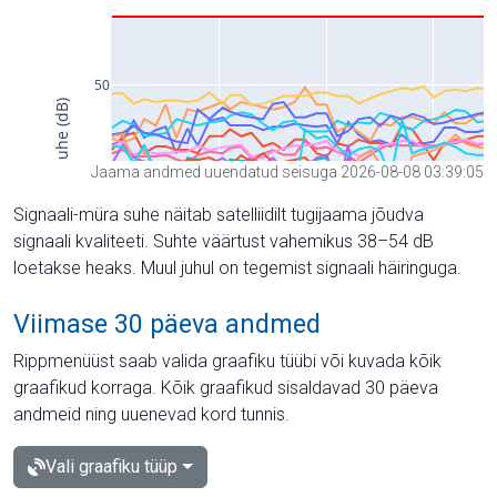
Jaama andmed uuendatud seisuga 2026-08-08 03:39:05
Signaali-müra suhe näitab satelliidilt tugijaama jõudva
signaali kvaliteeti. Suhte väärtust vahemikus 38–54 dB
loetakse heaks. Muul juhul on tegemist signaali häiringuga.
Viimase 30 päeva andmed
Rippmenüüst saab valida graafiku tüübi või kuvada kõik
graafikud korraga. Kõik graafikud sisaldavad 30 päeva
andmeid ning uuenevad kord tunnis.
Vali graafiku tüüp