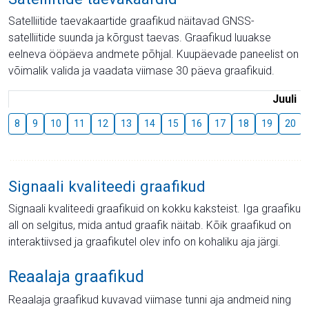
Satelliitide taevakaartide graafikud näitavad GNSS-
satelliitide suunda ja kõrgust taevas. Graafikud luuakse
eelneva ööpäeva andmete põhjal. Kuupäevade paneelist on
võimalik valida ja vaadata viimase 30 päeva graafikuid.
Juuli
8
9
10
11
12
13
14
15
16
17
18
19
20
Signaali kvaliteedi graafikud
Signaali kvaliteedi graafikuid on kokku kaksteist. Iga graafiku
all on selgitus, mida antud graafik näitab. Kõik graafikud on
interaktiivsed ja graafikutel olev info on kohaliku aja järgi.
Reaalaja graafikud
Reaalaja graafikud kuvavad viimase tunni aja andmeid ning