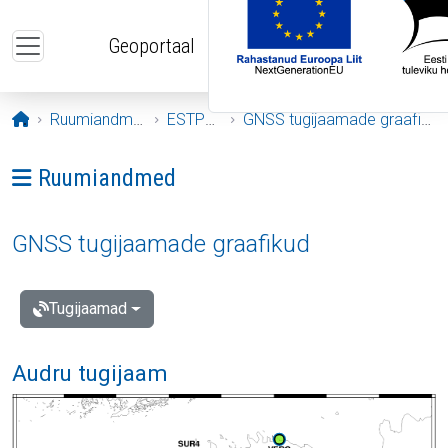
Liigu edasi põhisisu juurde
Geoportaal
Avaleht
Ruumiandmed
ESTPOS
GNSS tugijaamade graafikud
Ava menüü: Ruumiandmed
Ruumiandmed
GNSS tugijaamade graafikud
Tugijaamad
Audru tugijaam