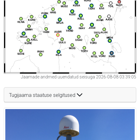
Jaamade andmed uuendatud seisuga 2026-08-08 03:39:05
Tugijaama staatuse selgitused