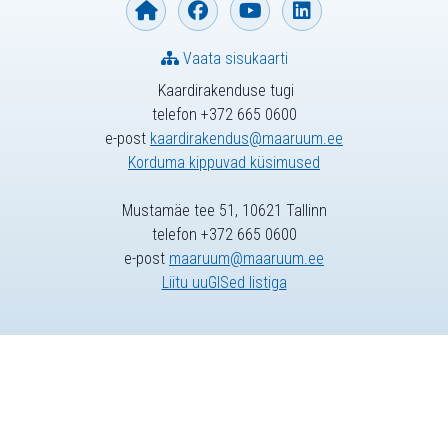
Vaata sisukaarti
Kaardirakenduse tugi
telefon +372 665 0600
e-post
kaardirakendus@maaruum.ee
Korduma kippuvad küsimused
Mustamäe tee 51, 10621 Tallinn
telefon +372 665 0600
e-post
maaruum@maaruum.ee
Liitu uuGISed listiga