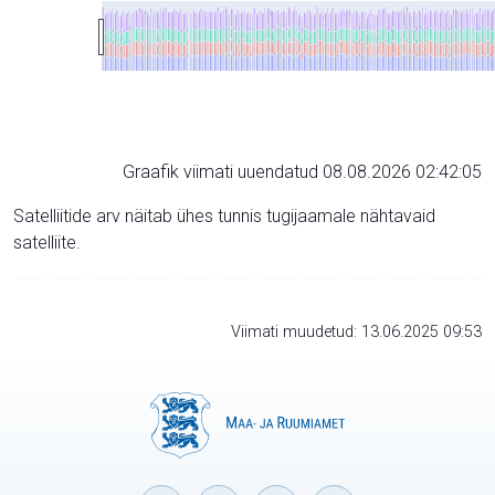
Graafik viimati uuendatud 08.08.2026 02:42:05
Satelliitide arv näitab ühes tunnis tugijaamale nähtavaid
satelliite.
Viimati muudetud: 13.06.2025 09:53