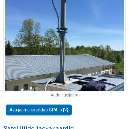
Audru tugijaam
Ava jaama kirjeldus GPA-s
Satelliitide taevakaardid