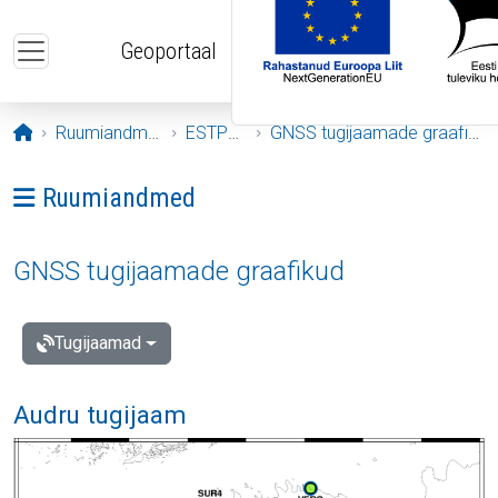
Liigu edasi põhisisu juurde
Geoportaal
Avaleht
Ruumiandmed
ESTPOS
GNSS tugijaamade graafikud
Ava menüü: Ruumiandmed
Ruumiandmed
GNSS tugijaamade graafikud
Tugijaamad
Audru tugijaam