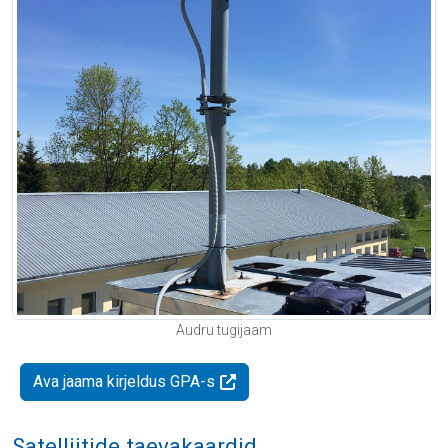
Audru tugijaam
Ava jaama kirjeldus GPA-s
Satelliitide taevakaardid