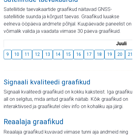
Satelliitide taevakaartide graafikud näitavad GNSS-
satelliitide suunda ja kõrgust taevas. Graafikud luuakse
eelneva ööpäeva andmete põhjal. Kuupäevade paneelist on
võimalik valida ja vaadata viimase 30 päeva graafikuid.
Juuli
9
10
11
12
13
14
15
16
17
18
19
20
21
Signaali kvaliteedi graafikud
Signaali kvaliteedi graafikuid on kokku kaksteist. Iga graafiku
all on selgitus, mida antud graafik näitab. Kõik graafikud on
interaktiivsed ja graafikutel olev info on kohaliku aja järgi.
Reaalaja graafikud
Reaalaja graafikud kuvavad viimase tunni aja andmeid ning