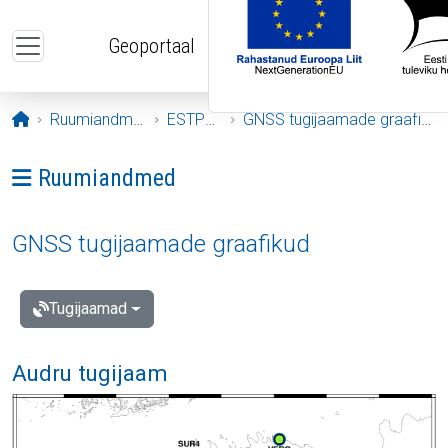
Liigu edasi põhisisu juurde
Geoportaal
Avaleht
Ruumiandmed
ESTPOS
GNSS tugijaamade graafikud
Ava menüü: Ruumiandmed
Ruumiandmed
GNSS tugijaamade graafikud
Tugijaamad
Audru tugijaam