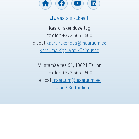
Vaata sisukaarti
Kaardirakenduse tugi
telefon +372 665 0600
e-post
kaardirakendus@maaruum.ee
Korduma kippuvad küsimused
Mustamäe tee 51, 10621 Tallinn
telefon +372 665 0600
e-post
maaruum@maaruum.ee
Liitu uuGISed listiga