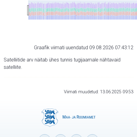
Graafik viimati uuendatud 09.08.2026 07:43:12
Satelliitide arv näitab ühes tunnis tugijaamale nähtavaid
satelliite.
Viimati muudetud: 13.06.2025 09:53