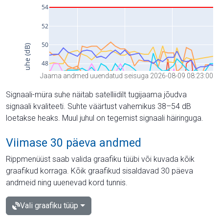
Jaama andmed uuendatud seisuga 2026-08-09 08:23:00
Signaali-müra suhe näitab satelliidilt tugijaama jõudva
signaali kvaliteeti. Suhte väärtust vahemikus 38–54 dB
loetakse heaks. Muul juhul on tegemist signaali häiringuga.
Viimase 30 päeva andmed
Rippmenüüst saab valida graafiku tüübi või kuvada kõik
graafikud korraga. Kõik graafikud sisaldavad 30 päeva
andmeid ning uuenevad kord tunnis.
Vali graafiku tüüp