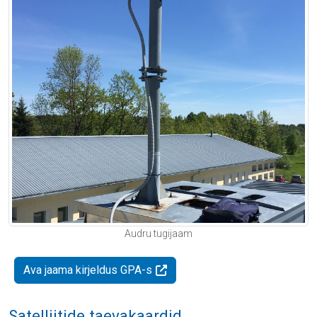
Audru tugijaam
Ava jaama kirjeldus GPA-s
Satelliitide taevakaardid