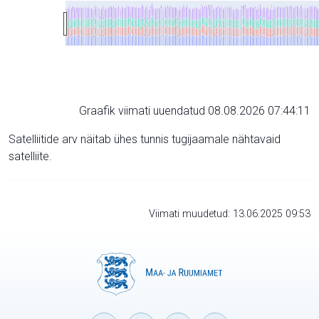
Graafik viimati uuendatud 08.08.2026 07:44:11
Satelliitide arv näitab ühes tunnis tugijaamale nähtavaid
satelliite.
Viimati muudetud: 13.06.2025 09:53