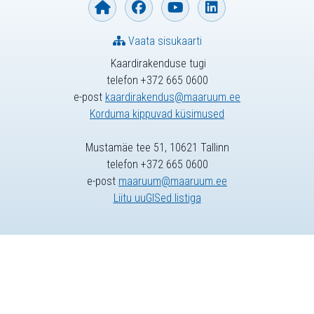
Vaata sisukaarti
Kaardirakenduse tugi
telefon +372 665 0600
e-post
kaardirakendus@maaruum.ee
Korduma kippuvad küsimused
Mustamäe tee 51, 10621 Tallinn
telefon +372 665 0600
e-post
maaruum@maaruum.ee
Liitu uuGISed listiga