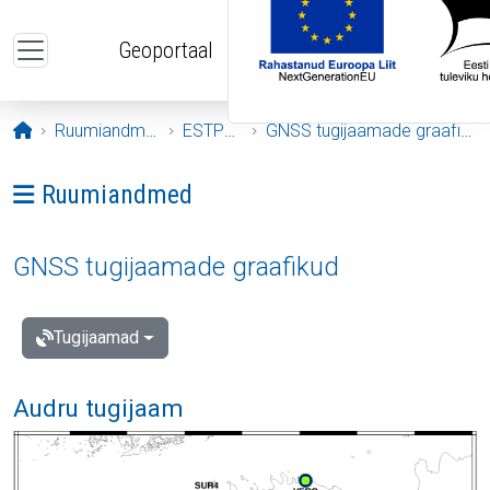
Liigu edasi põhisisu juurde
Geoportaal
Avaleht
Ruumiandmed
ESTPOS
GNSS tugijaamade graafikud
Ava menüü: Ruumiandmed
Ruumiandmed
GNSS tugijaamade graafikud
Tugijaamad
Audru tugijaam