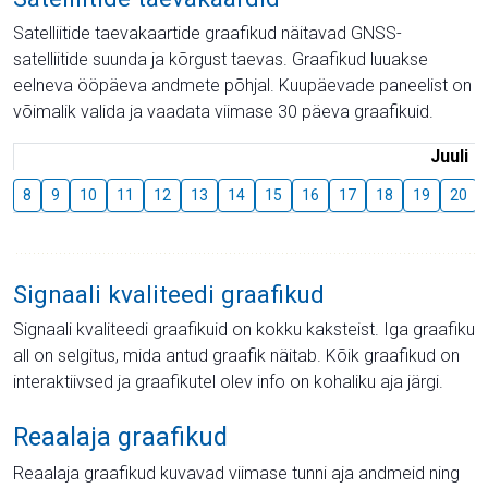
Satelliitide taevakaartide graafikud näitavad GNSS-
satelliitide suunda ja kõrgust taevas. Graafikud luuakse
eelneva ööpäeva andmete põhjal. Kuupäevade paneelist on
võimalik valida ja vaadata viimase 30 päeva graafikuid.
Juuli
8
9
10
11
12
13
14
15
16
17
18
19
20
Signaali kvaliteedi graafikud
Signaali kvaliteedi graafikuid on kokku kaksteist. Iga graafiku
all on selgitus, mida antud graafik näitab. Kõik graafikud on
interaktiivsed ja graafikutel olev info on kohaliku aja järgi.
Reaalaja graafikud
Reaalaja graafikud kuvavad viimase tunni aja andmeid ning