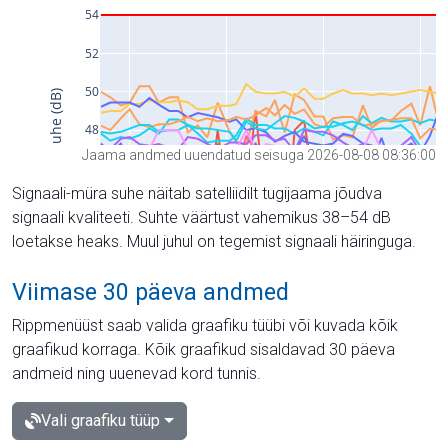
Jaama andmed uuendatud seisuga 2026-08-08 08:36:00
Signaali-müra suhe näitab satelliidilt tugijaama jõudva
signaali kvaliteeti. Suhte väärtust vahemikus 38–54 dB
loetakse heaks. Muul juhul on tegemist signaali häiringuga.
Viimase 30 päeva andmed
Rippmenüüst saab valida graafiku tüübi või kuvada kõik
graafikud korraga. Kõik graafikud sisaldavad 30 päeva
andmeid ning uuenevad kord tunnis.
Vali graafiku tüüp