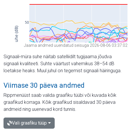
Jaama andmed uuendatud seisuga 2026-08-06 03:37:02
Signaali-müra suhe näitab satelliidilt tugijaama jõudva
signaali kvaliteeti. Suhte väärtust vahemikus 38–54 dB
loetakse heaks. Muul juhul on tegemist signaali häiringuga.
Viimase 30 päeva andmed
Rippmenüüst saab valida graafiku tüübi või kuvada kõik
graafikud korraga. Kõik graafikud sisaldavad 30 päeva
andmeid ning uuenevad kord tunnis.
Vali graafiku tüüp