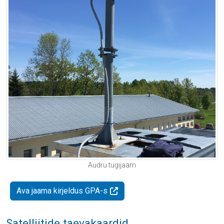
Audru tugijaam
Ava jaama kirjeldus GPA-s
Satelliitide taevakaardid