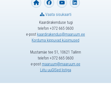
Vaata sisukaarti
Kaardirakenduse tugi
telefon +372 665 0600
e-post
kaardirakendus@maaruum.ee
Korduma kippuvad küsimused
Mustamäe tee 51, 10621 Tallinn
telefon +372 665 0600
e-post
maaruum@maaruum.ee
Liitu uuGISed listiga