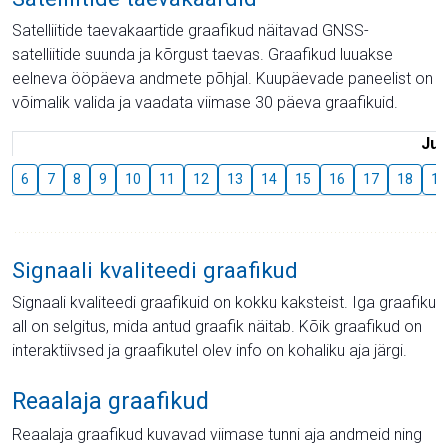
Satelliitide taevakaartide graafikud näitavad GNSS-
satelliitide suunda ja kõrgust taevas. Graafikud luuakse
eelneva ööpäeva andmete põhjal. Kuupäevade paneelist on
võimalik valida ja vaadata viimase 30 päeva graafikuid.
Juu
6
7
8
9
10
11
12
13
14
15
16
17
18
19
Signaali kvaliteedi graafikud
Signaali kvaliteedi graafikuid on kokku kaksteist. Iga graafiku
all on selgitus, mida antud graafik näitab. Kõik graafikud on
interaktiivsed ja graafikutel olev info on kohaliku aja järgi.
Reaalaja graafikud
Reaalaja graafikud kuvavad viimase tunni aja andmeid ning