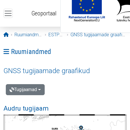
Liigu edasi põhisisu juurde
Geoportaal
Avaleht
Ruumiandmed
ESTPOS
GNSS tugijaamade graafikud
Ava menüü: Ruumiandmed
Ruumiandmed
GNSS tugijaamade graafikud
Tugijaamad
Audru tugijaam