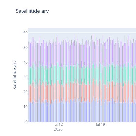
Satelliitide arv
60
50
40
Satelliitide arv
30
20
10
0
Jul 12
Jul 19
2026