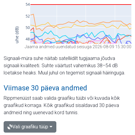
Jaama andmed uuendatud seisuga 2026-08-09 15:30:00
Signaali-müra suhe näitab satelliidilt tugijaama jõudva
signaali kvaliteeti. Suhte väärtust vahemikus 38–54 dB
loetakse heaks. Muul juhul on tegemist signaali häiringuga.
Viimase 30 päeva andmed
Rippmenüüst saab valida graafiku tüübi või kuvada kõik
graafikud korraga. Kõik graafikud sisaldavad 30 päeva
andmeid ning uuenevad kord tunnis.
Vali graafiku tüüp