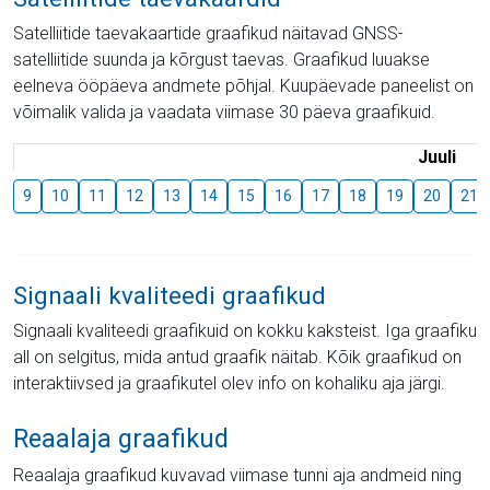
Satelliitide taevakaartide graafikud näitavad GNSS-
satelliitide suunda ja kõrgust taevas. Graafikud luuakse
eelneva ööpäeva andmete põhjal. Kuupäevade paneelist on
võimalik valida ja vaadata viimase 30 päeva graafikuid.
Juuli
9
10
11
12
13
14
15
16
17
18
19
20
21
Signaali kvaliteedi graafikud
Signaali kvaliteedi graafikuid on kokku kaksteist. Iga graafiku
all on selgitus, mida antud graafik näitab. Kõik graafikud on
interaktiivsed ja graafikutel olev info on kohaliku aja järgi.
Reaalaja graafikud
Reaalaja graafikud kuvavad viimase tunni aja andmeid ning