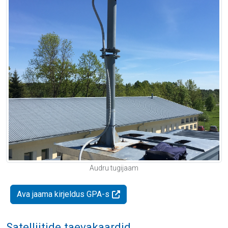
Audru tugijaam
Ava jaama kirjeldus GPA-s
Satelliitide taevakaardid