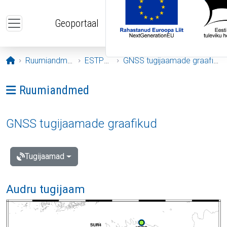
Liigu edasi põhisisu juurde
Geoportaal
Avaleht
Ruumiandmed
ESTPOS
GNSS tugijaamade graafikud
Ava menüü: Ruumiandmed
Ruumiandmed
GNSS tugijaamade graafikud
Tugijaamad
Audru tugijaam