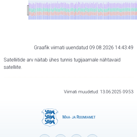
Graafik viimati uuendatud 09.08.2026 14:43:49
Satelliitide arv näitab ühes tunnis tugijaamale nähtavaid
satelliite.
Viimati muudetud: 13.06.2025 09:53