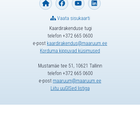
Vaata sisukaarti
Kaardirakenduse tugi
telefon +372 665 0600
e-post
kaardirakendus@maaruum.ee
Korduma kippuvad küsimused
Mustamäe tee 51, 10621 Tallinn
telefon +372 665 0600
e-post
maaruum@maaruum.ee
Liitu uuGISed listiga