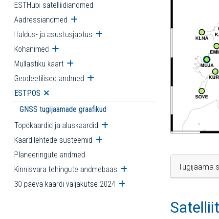
ESTHubi satelliidiandmed
Aadressiandmed
Ava alammenüü
Haldus- ja asustusjaotus
Ava alammenüü
Kohanimed
Ava alammenüü
Mullastiku kaart
Ava alammenüü
Geodeetilised andmed
Ava alammenüü
ESTPOS
Ava alammenüü
GNSS tugijaamade graafikud
Topokaardid ja aluskaardid
Ava alammenüü
Kaardilehtede süsteemid
Ava alammenüü
Planeeringute andmed
Tugijaama s
Kinnisvara tehingute andmebaas
Ava alammenüü
30 päeva kaardi väljakutse 2024
Ava alammenüü
Satelli