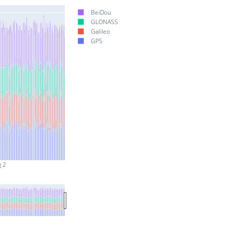
BeiDou
GLONASS
Galileo
GPS
g 2