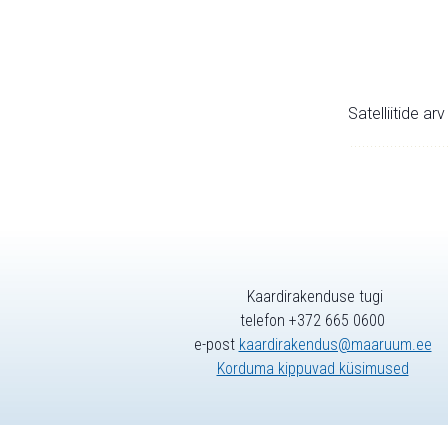
Satelliitide ar
Kaardirakenduse tugi
telefon +372 665 0600
e-post
kaardirakendus@maaruum.ee
Korduma kippuvad küsimused