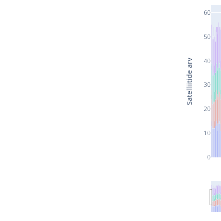
60
50
40
Satelliitide arv
30
20
10
0