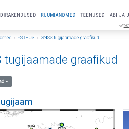
RDIRAKENDUSED
RUUMIANDMED
TEENUSED
ABI JA 
es
ndmed
ESTPOS
GNSS tugijaamade graafikud
tugijaamade graafikud
ad
tugijaam