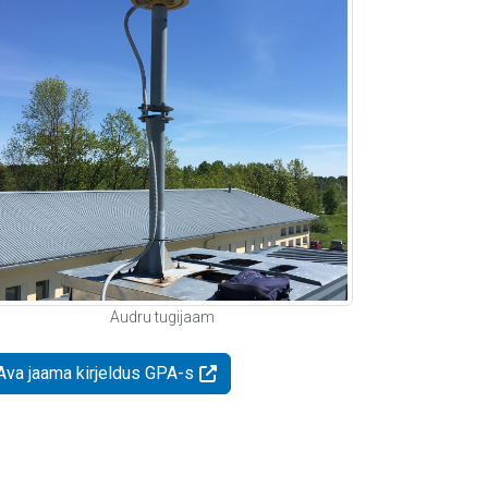
Audru tugijaam
Ava jaama kirjeldus GPA-s