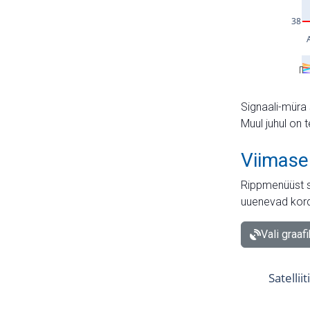
Signaali-müra 
Muul juhul on 
Viimase
Rippmenüüst s
uuenevad kord
Vali graaf
Satellii