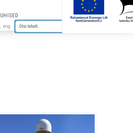
JUHISED
t
eng
Otsi