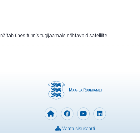
v näitab ühes tunnis tugijaamale nähtavaid satelliite.
Vaata sisukaarti