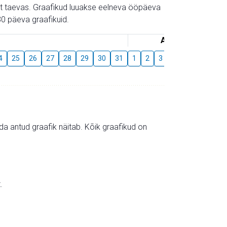
gust taevas. Graafikud luuakse eelneva ööpäeva
0 päeva graafikuid.
August
4
25
26
27
28
29
30
31
1
2
3
4
5
6
7
mida antud graafik näitab. Kõik graafikud on
.