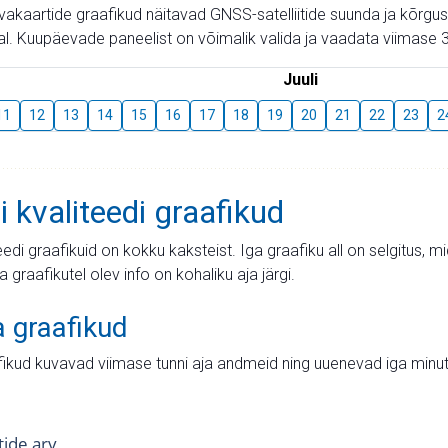
aevakaartide graafikud näitavad GNSS-satelliitide suunda ja kõr
l. Kuupäevade paneelist on võimalik valida ja vaadata viimase 3
Juuli
11
12
13
14
15
16
17
18
19
20
21
22
23
2
i kvaliteedi graafikud
teedi graafikuid on kokku kaksteist. Iga graafiku all on selgitus, 
ja graafikutel olev info on kohaliku aja järgi.
a graafikud
fikud kuvavad viimase tunni aja andmeid ning uuenevad iga minut