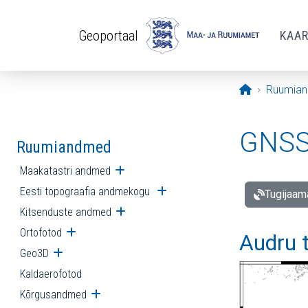
Liigu edasi põhisisu juurde
Geoportaal
KAA
Avaleht
Ruumia
GNSS 
Ruumiandmed
Maakatastri andmed
Ava alammenüü
Eesti topograafia andmekogu
Ava alammenüü
Tugijaam
Kitsenduste andmed
Ava alammenüü
Ortofotod
Ava alammenüü
Audru 
Geo3D
Ava alammenüü
Kaldaerofotod
Kõrgusandmed
Ava alammenüü