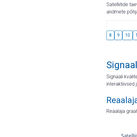
Satelliitide t
andmete põhja
8
9
10
Signaal
Signaali kvali
interaktiivsed 
Reaalaj
Reaalaja graa