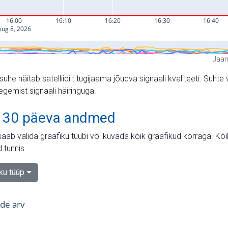
Jaam
suhe näitab satelliidilt tugijaama jõudva signaali kvaliteeti. Su
tegemist signaali häiringuga.
 30 päeva andmed
aab valida graafiku tüübi või kuvada kõik graafikud korraga. Kõ
 tunnis.
iku tüüp
tide arv