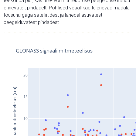
teekonda pidi, kas ühe- või mitmekordse peegelduse kaudu
erinevatelt pindadelt. Põhilised veaallikad tulenevad madala
tõusunurgaga satelliitidest ja lähedal asuvatest
peegelduvatest pindadest.
GLONASS signaali mitmeteelisus
20
Signaali mitmeteelisus (cm)
15
10