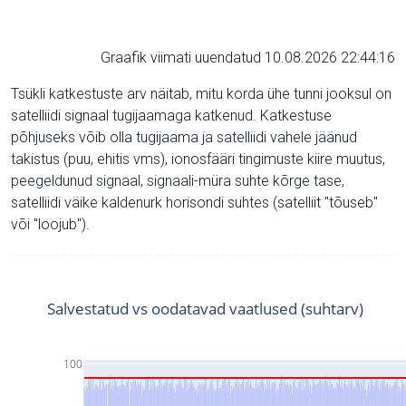
Graafik viimati uuendatud 10.08.2026 22:44:16
Tsükli katkestuste arv näitab, mitu korda ühe tunni jooksul on
satelliidi signaal tugijaamaga katkenud. Katkestuse
põhjuseks võib olla tugijaama ja satelliidi vahele jäänud
takistus (puu, ehitis vms), ionosfääri tingimuste kiire muutus,
peegeldunud signaal, signaali-müra suhte kõrge tase,
satelliidi väike kaldenurk horisondi suhtes (satelliit "tõuseb"
või "loojub").
Salvestatud vs oodatavad vaatlused (suhtarv)
100