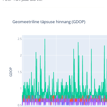
Geomeetriline täpsuse hinnang (GDOP)
2.5
2
GDOP
1.5
1
0.5