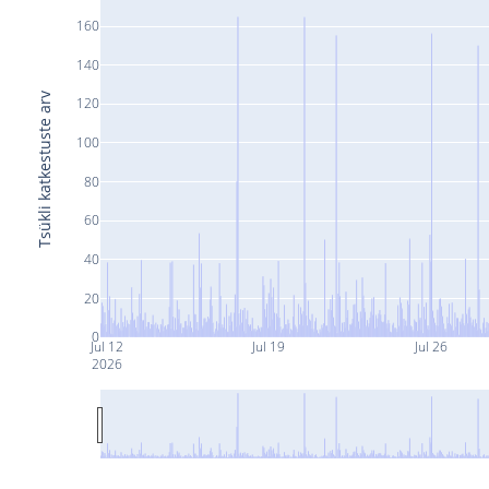
160
140
Tsükli katkestuste arv
120
100
80
60
40
20
0
Jul 12
Jul 19
Jul 26
2026