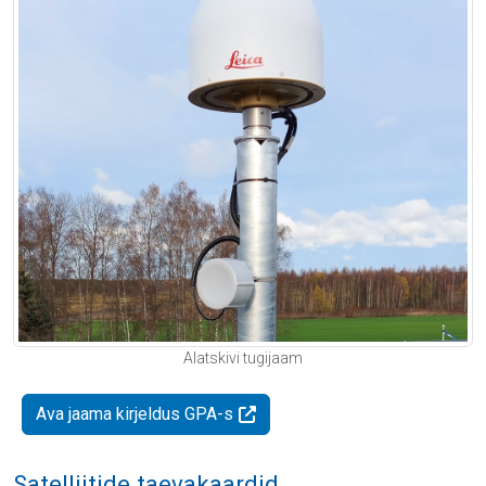
Alatskivi tugijaam
Ava jaama kirjeldus GPA-s
Satelliitide taevakaardid