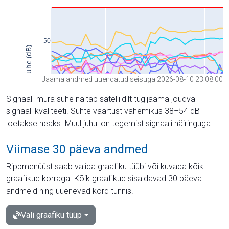
Jaama andmed uuendatud seisuga 2026-08-10 23:08:00
Signaali-müra suhe näitab satelliidilt tugijaama jõudva
signaali kvaliteeti. Suhte väärtust vahemikus 38–54 dB
loetakse heaks. Muul juhul on tegemist signaali häiringuga.
Viimase 30 päeva andmed
Rippmenüüst saab valida graafiku tüübi või kuvada kõik
graafikud korraga. Kõik graafikud sisaldavad 30 päeva
andmeid ning uuenevad kord tunnis.
Vali graafiku tüüp