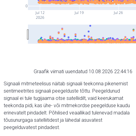
0
Jul 12
Jul 19
Jul 26
2026
Graafik viimati uuendatud 10.08.2026 22:44:16
Signaali mitmeteelisus näitab signaali teekonna pikenemist
sentimeetrites signaali peegelduste tõttu. Peegeldunud
signaal ei tule tugijaama otse satelliidilt, vaid keerukamat
teekonda pidi, kas ühe- või mitmekordse peegelduse kaudu
erinevatelt pindadelt. Põhilised veaallikad tulenevad madala
tõusunurgaga satelliitidest ja lähedal asuvatest
peegelduvatest pindadest.