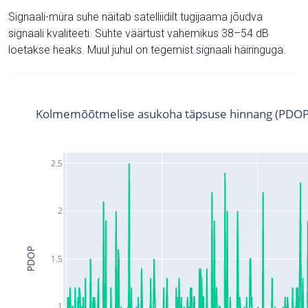
Signaali-müra suhe näitab satelliidilt tugijaama jõudva
signaali kvaliteeti. Suhte väärtust vahemikus 38–54 dB
loetakse heaks. Muul juhul on tegemist signaali häiringuga.
Kolmemõõtmelise asukoha täpsuse hinnang (PDOP
2.5
2
PDOP
1.5
1