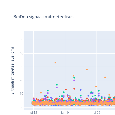
BeiDou signaali mitmeteelisus
50
Signaali mitmeteelisus (cm)
40
30
20
10
0
Jul 12
Jul 19
Jul 26