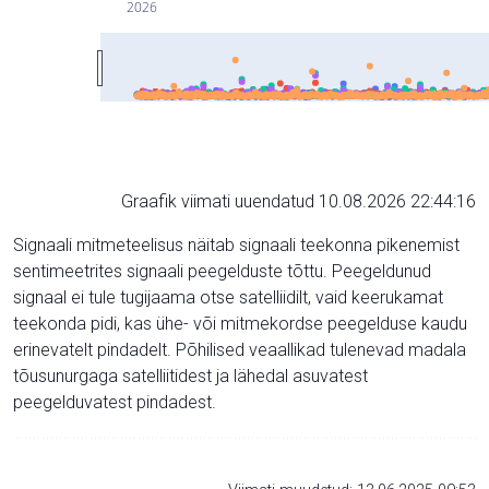
2026
Graafik viimati uuendatud 10.08.2026 22:44:16
Signaali mitmeteelisus näitab signaali teekonna pikenemist
sentimeetrites signaali peegelduste tõttu. Peegeldunud
signaal ei tule tugijaama otse satelliidilt, vaid keerukamat
teekonda pidi, kas ühe- või mitmekordse peegelduse kaudu
erinevatelt pindadelt. Põhilised veaallikad tulenevad madala
tõusunurgaga satelliitidest ja lähedal asuvatest
peegelduvatest pindadest.