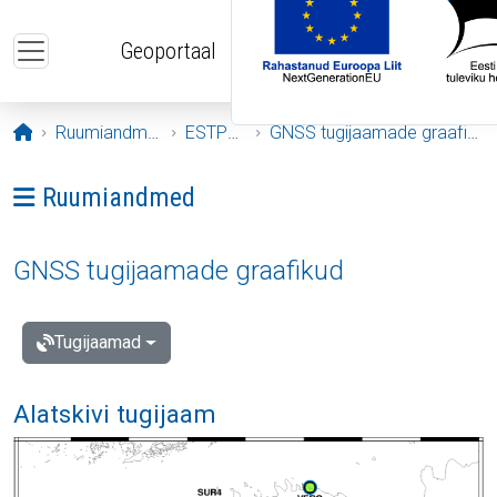
Liigu edasi põhisisu juurde
Geoportaal
Avaleht
Ruumiandmed
ESTPOS
GNSS tugijaamade graafikud
Ava menüü: Ruumiandmed
Ruumiandmed
GNSS tugijaamade graafikud
Tugijaamad
Alatskivi tugijaam