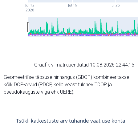
Jul 12
Jul 19
Jul 26
2026
Graafik viimati uuendatud 10.08.2026 22:44:15
Geomeetrilise täpsuse hinnangus (GDOP) kombineeritakse
kõik DOP-arvud (PDOP, kella veast tulenev TDOP ja
pseudokauguste viga ehk UERE).
Tsükli katkestuste arv tuhande vaatluse kohta