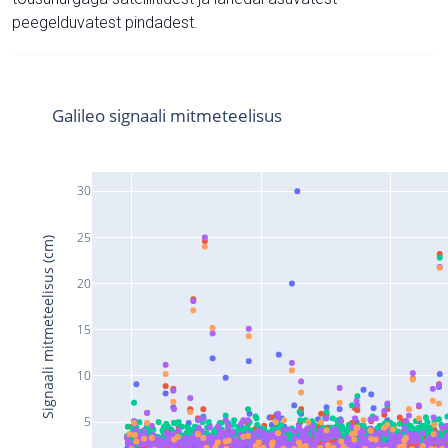
peegelduvatest pindadest.
Galileo signaali mitmeteelisus
30
25
Signaali mitmeteelisus (cm)
20
15
10
5