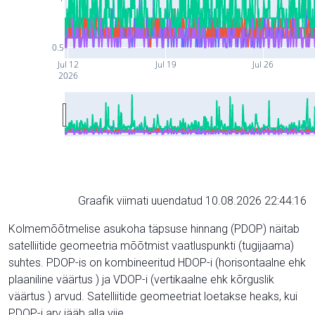
0.5
Jul 12
Jul 19
Jul 26
2026
Graafik viimati uuendatud 10.08.2026 22:44:16
Kolmemõõtmelise asukoha täpsuse hinnang (PDOP) näitab
satelliitide geomeetria mõõtmist vaatluspunkti (tugijaama)
suhtes. PDOP-is on kombineeritud HDOP-i (horisontaalne ehk
plaaniline väärtus ) ja VDOP-i (vertikaalne ehk kõrguslik
väärtus ) arvud. Satelliitide geomeetriat loetakse heaks, kui
PDOP-i arv jääb alla viie.