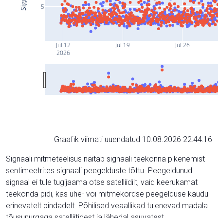
5
Jul 12
Jul 19
Jul 26
2026
Graafik viimati uuendatud 10.08.2026 22:44:16
Signaali mitmeteelisus näitab signaali teekonna pikenemist
sentimeetrites signaali peegelduste tõttu. Peegeldunud
signaal ei tule tugijaama otse satelliidilt, vaid keerukamat
teekonda pidi, kas ühe- või mitmekordse peegelduse kaudu
erinevatelt pindadelt. Põhilised veaallikad tulenevad madala
tõusunurgaga satelliitidest ja lähedal asuvatest