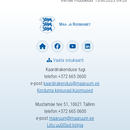
Viimati muudetud: 13.06.2025 09:53
Vaata sisukaarti
Kaardirakenduse tugi
telefon +372 665 0600
e-post
kaardirakendus@maaruum.ee
Korduma kippuvad küsimused
Mustamäe tee 51, 10621 Tallinn
telefon +372 665 0600
e-post
maaruum@maaruum.ee
Liitu uuGISed listiga