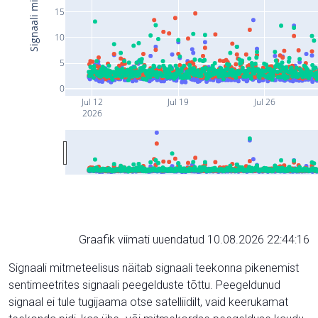
15
10
5
0
Jul 12
Jul 19
Jul 26
2026
Graafik viimati uuendatud 10.08.2026 22:44:16
Signaali mitmeteelisus näitab signaali teekonna pikenemist
sentimeetrites signaali peegelduste tõttu. Peegeldunud
signaal ei tule tugijaama otse satelliidilt, vaid keerukamat