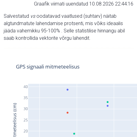
Graafik viimati uuendatud 10.08.2026 22:44:16
Salvestatud
vs
oodatavad vaatlused (suhtarv) näitab
algtundmatute lahendamise protsenti, mis võiks ideaalis
jääda vahemikku 95-100% . Selle statistilise hinnangu abil
saab kontrollida vektorite võrgu lahendit.
GPS signaali mitmeteelisus
40
35
Signaali mitmeteelisus (cm)
30
25
20