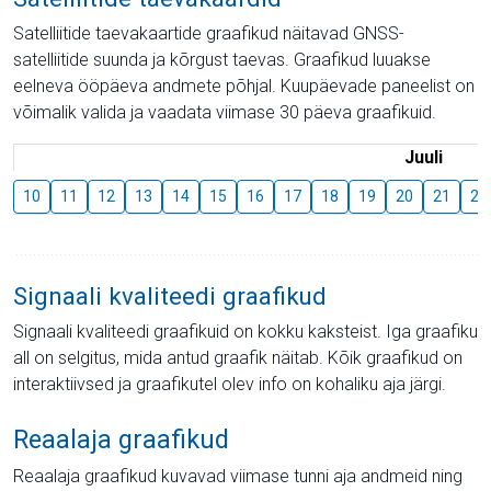
Satelliitide taevakaartide graafikud näitavad GNSS-
satelliitide suunda ja kõrgust taevas. Graafikud luuakse
eelneva ööpäeva andmete põhjal. Kuupäevade paneelist on
võimalik valida ja vaadata viimase 30 päeva graafikuid.
Juuli
10
11
12
13
14
15
16
17
18
19
20
21
22
Signaali kvaliteedi graafikud
Signaali kvaliteedi graafikuid on kokku kaksteist. Iga graafiku
all on selgitus, mida antud graafik näitab. Kõik graafikud on
interaktiivsed ja graafikutel olev info on kohaliku aja järgi.
Reaalaja graafikud
Reaalaja graafikud kuvavad viimase tunni aja andmeid ning