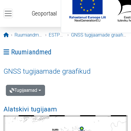
Liigu edasi põhisisu juurde
Geoportaal
Avaleht
Ruumiandmed
ESTPOS
GNSS tugijaamade graafikud
Ava menüü: Ruumiandmed
Ruumiandmed
GNSS tugijaamade graafikud
Tugijaamad
Alatskivi tugijaam