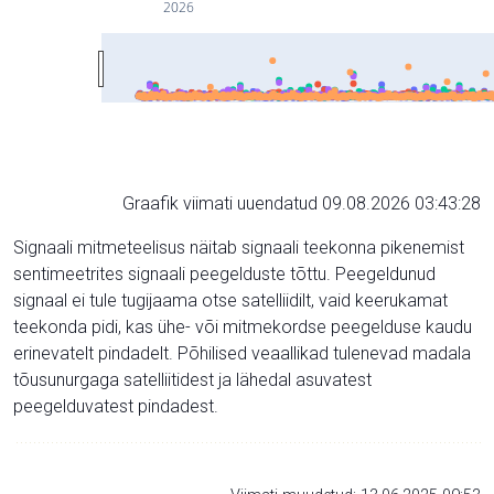
2026
Graafik viimati uuendatud 09.08.2026 03:43:28
Signaali mitmeteelisus näitab signaali teekonna pikenemist
sentimeetrites signaali peegelduste tõttu. Peegeldunud
signaal ei tule tugijaama otse satelliidilt, vaid keerukamat
teekonda pidi, kas ühe- või mitmekordse peegelduse kaudu
erinevatelt pindadelt. Põhilised veaallikad tulenevad madala
tõusunurgaga satelliitidest ja lähedal asuvatest
peegelduvatest pindadest.