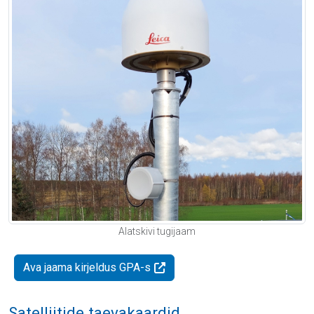
Alatskivi tugijaam
Ava jaama kirjeldus GPA-s
Satelliitide taevakaardid