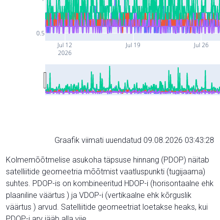
0.5
Jul 12
Jul 19
Jul 26
2026
Graafik viimati uuendatud 09.08.2026 03:43:28
Kolmemõõtmelise asukoha täpsuse hinnang (PDOP) näitab
satelliitide geomeetria mõõtmist vaatluspunkti (tugijaama)
suhtes. PDOP-is on kombineeritud HDOP-i (horisontaalne ehk
plaaniline väärtus ) ja VDOP-i (vertikaalne ehk kõrguslik
väärtus ) arvud. Satelliitide geomeetriat loetakse heaks, kui
PDOP-i arv jääb alla viie.