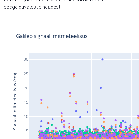
peegelduvatest pindadest.
Galileo signaali mitmeteelisus
30
25
Signaali mitmeteelisus (cm)
20
15
10
5