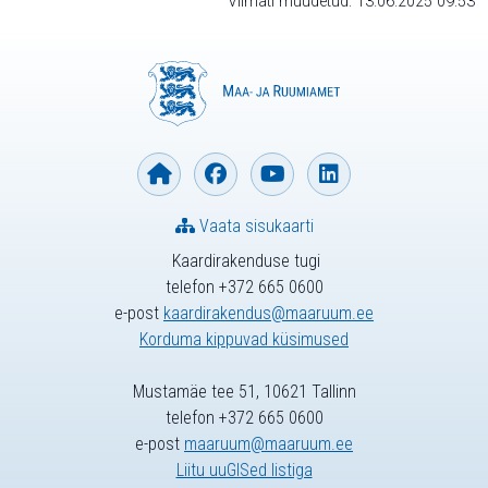
Viimati muudetud: 13.06.2025 09:53
Vaata sisukaarti
Kaardirakenduse tugi
telefon +372 665 0600
e-post
kaardirakendus@maaruum.ee
Korduma kippuvad küsimused
Mustamäe tee 51, 10621 Tallinn
telefon +372 665 0600
e-post
maaruum@maaruum.ee
Liitu uuGISed listiga