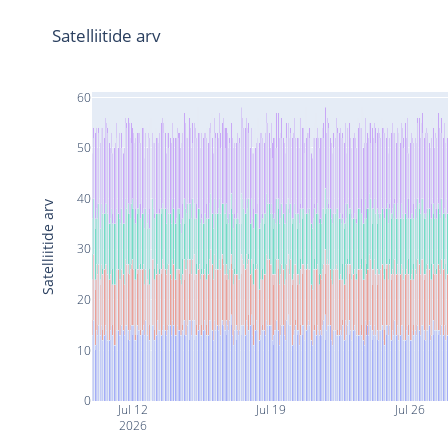
Satelliitide arv
60
50
40
Satelliitide arv
30
20
10
0
Jul 12
Jul 19
Jul 26
2026