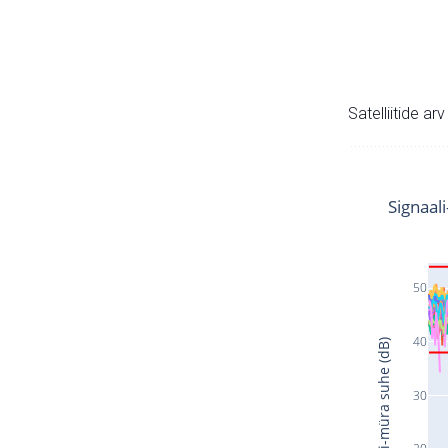
Satelliitide ar
Signaal
50
40
Signaali-müra suhe (dB)
30