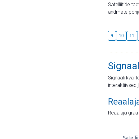
Satelliitide t
andmete põhja
9
10
11
Signaal
Signaali kvali
interaktiivsed 
Reaalaj
Reaalaja graa