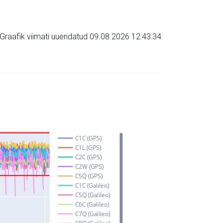
Graafik viimati uuendatud 09.08.2026 12:43:34
C1C (GPS)
C1L (GPS)
C2C (GPS)
C2W (GPS)
C5Q (GPS)
C1C (Galileo)
C5Q (Galileo)
C6C (Galileo)
C7Q (Galileo)