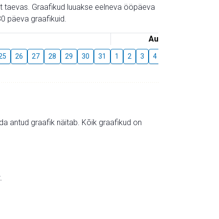
gust taevas. Graafikud luuakse eelneva ööpäeva
0 päeva graafikuid.
August
25
26
27
28
29
30
31
1
2
3
4
5
6
7
8
mida antud graafik näitab. Kõik graafikud on
.