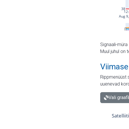
Signaali-müra 
Muul juhul on 
Viimase
Rippmenüüst s
uuenevad kord
Vali graaf
Satellii