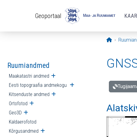
Liigu edasi põhisisu juurde
Geoportaal
KAA
Avaleht
Ruumia
GNSS 
Ruumiandmed
Maakatastri andmed
Ava alammenüü
Eesti topograafia andmekogu
Ava alammenüü
Tugijaam
Kitsenduste andmed
Ava alammenüü
Ortofotod
Ava alammenüü
Alatski
Geo3D
Ava alammenüü
Kaldaerofotod
Kõrgusandmed
Ava alammenüü