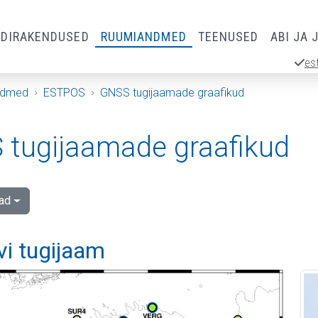
RDIRAKENDUSED
RUUMIANDMED
TEENUSED
ABI JA 
es
ndmed
ESTPOS
GNSS tugijaamade graafikud
tugijaamade graafikud
ad
vi tugijaam