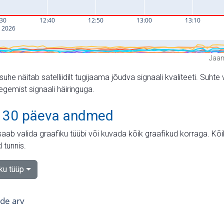
Jaam
suhe näitab satelliidilt tugijaama jõudva signaali kvaliteeti. Su
tegemist signaali häiringuga.
 30 päeva andmed
aab valida graafiku tüübi või kuvada kõik graafikud korraga. Kõ
 tunnis.
iku tüüp
tide arv