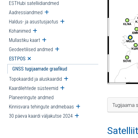
ESTHubi satelliidiandmed
Aadressiandmed
Ava alammenüü
Haldus- ja asustusjaotus
Ava alammenüü
Kohanimed
Ava alammenüü
Mullastiku kaart
Ava alammenüü
Geodeetilised andmed
Ava alammenüü
ESTPOS
Ava alammenüü
GNSS tugijaamade graafikud
Topokaardid ja aluskaardid
Ava alammenüü
Kaardilehtede süsteemid
Ava alammenüü
Planeeringute andmed
Tugijaama s
Kinnisvara tehingute andmebaas
Ava alammenüü
30 päeva kaardi väljakutse 2024
Ava alammenüü
Satelli