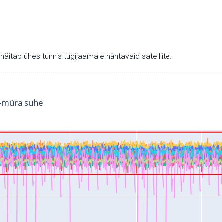
v näitab ühes tunnis tugijaamale nähtavaid satelliite.
i-müra suhe