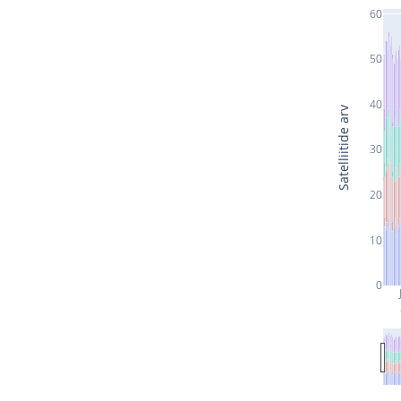
60
50
40
Satelliitide arv
30
20
10
0