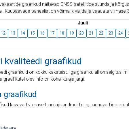
aevakaartide graafikud näitavad GNSS-satelliitide suunda ja kõr
l. Kuupäevade paneelist on võimalik valida ja vaadata viimase 3
Juuli
12
13
14
15
16
17
18
19
20
21
22
23
24
i kvaliteedi graafikud
teedi graafikuid on kokku kaksteist. Iga graafiku all on selgitus, 
ja graafikutel olev info on kohaliku aja järgi.
a graafikud
fikud kuvavad viimase tunni aja andmeid ning uuenevad iga minut