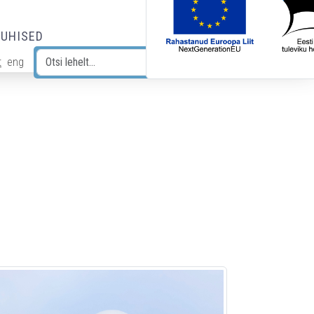
JUHISED
t
eng
Otsi