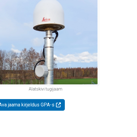
Alatskivi tugijaam
Ava jaama kirjeldus GPA-s