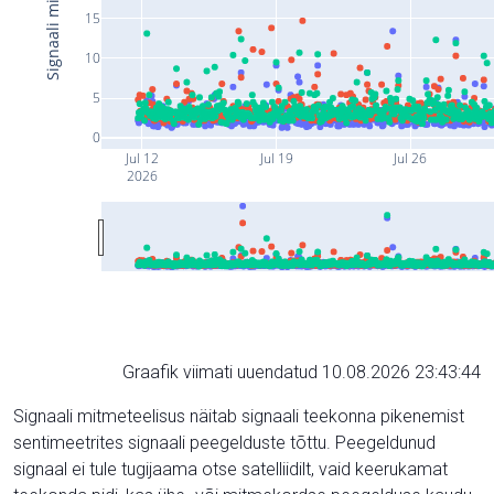
15
10
5
0
Jul 12
Jul 19
Jul 26
2026
Graafik viimati uuendatud 10.08.2026 23:43:44
Signaali mitmeteelisus näitab signaali teekonna pikenemist
sentimeetrites signaali peegelduste tõttu. Peegeldunud
signaal ei tule tugijaama otse satelliidilt, vaid keerukamat