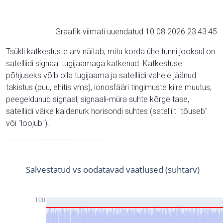
Graafik viimati uuendatud 10.08.2026 23:43:45
Tsükli katkestuste arv näitab, mitu korda ühe tunni jooksul on
satelliidi signaal tugijaamaga katkenud. Katkestuse
põhjuseks võib olla tugijaama ja satelliidi vahele jäänud
takistus (puu, ehitis vms), ionosfääri tingimuste kiire muutus,
peegeldunud signaal, signaali-müra suhte kõrge tase,
satelliidi väike kaldenurk horisondi suhtes (satelliit "tõuseb"
või "loojub").
Salvestatud vs oodatavad vaatlused (suhtarv)
100