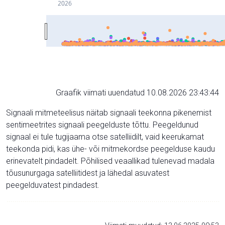
2026
Graafik viimati uuendatud 10.08.2026 23:43:44
Signaali mitmeteelisus näitab signaali teekonna pikenemist
sentimeetrites signaali peegelduste tõttu. Peegeldunud
signaal ei tule tugijaama otse satelliidilt, vaid keerukamat
teekonda pidi, kas ühe- või mitmekordse peegelduse kaudu
erinevatelt pindadelt. Põhilised veaallikad tulenevad madala
tõusunurgaga satelliitidest ja lähedal asuvatest
peegelduvatest pindadest.