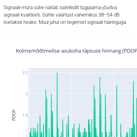
Signaali-müra suhe näitab satelliidilt tugijaama jõudva
signaali kvaliteeti. Suhte väärtust vahemikus 38–54 dB
loetakse heaks. Muul juhul on tegemist signaali häiringuga.
Kolmemõõtmelise asukoha täpsuse hinnang (PDOP
2.5
2
PDOP
1.5
1