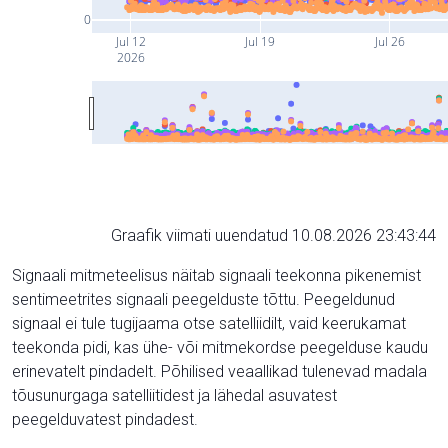
0
Jul 12
Jul 19
Jul 26
2026
Graafik viimati uuendatud 10.08.2026 23:43:44
Signaali mitmeteelisus näitab signaali teekonna pikenemist
sentimeetrites signaali peegelduste tõttu. Peegeldunud
signaal ei tule tugijaama otse satelliidilt, vaid keerukamat
teekonda pidi, kas ühe- või mitmekordse peegelduse kaudu
erinevatelt pindadelt. Põhilised veaallikad tulenevad madala
tõusunurgaga satelliitidest ja lähedal asuvatest
peegelduvatest pindadest.