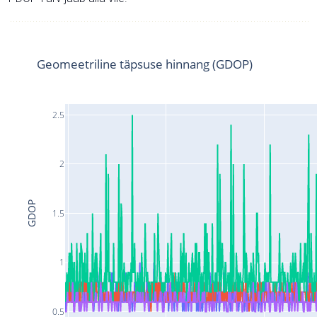
Geomeetriline täpsuse hinnang (GDOP)
2.5
2
GDOP
1.5
1
0.5