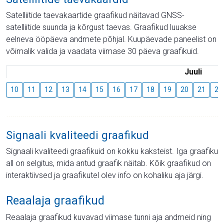
Satelliitide taevakaartide graafikud näitavad GNSS-
satelliitide suunda ja kõrgust taevas. Graafikud luuakse
eelneva ööpäeva andmete põhjal. Kuupäevade paneelist on
võimalik valida ja vaadata viimase 30 päeva graafikuid.
Juuli
10
11
12
13
14
15
16
17
18
19
20
21
22
Signaali kvaliteedi graafikud
Signaali kvaliteedi graafikuid on kokku kaksteist. Iga graafiku
all on selgitus, mida antud graafik näitab. Kõik graafikud on
interaktiivsed ja graafikutel olev info on kohaliku aja järgi.
Reaalaja graafikud
Reaalaja graafikud kuvavad viimase tunni aja andmeid ning