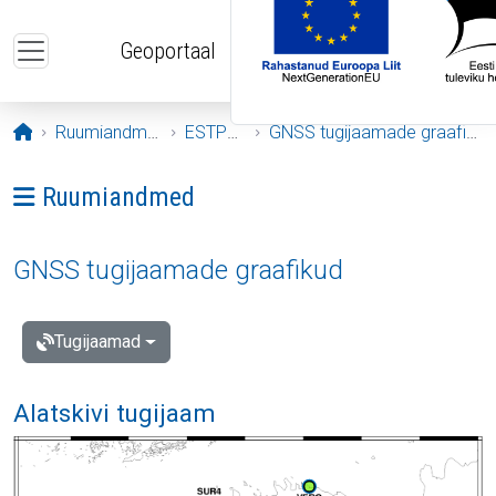
Liigu edasi põhisisu juurde
Geoportaal
Avaleht
Ruumiandmed
ESTPOS
GNSS tugijaamade graafikud
Ava menüü: Ruumiandmed
Ruumiandmed
GNSS tugijaamade graafikud
Tugijaamad
Alatskivi tugijaam