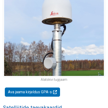
Alatskivi tugijaam
Ava jaama kirjeldus GPA-s
Satelliitide taevakaardid