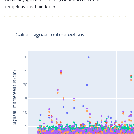
peegelduvatest pindadest.
Galileo signaali mitmeteelisus
30
25
Signaali mitmeteelisus (cm)
20
15
10
5