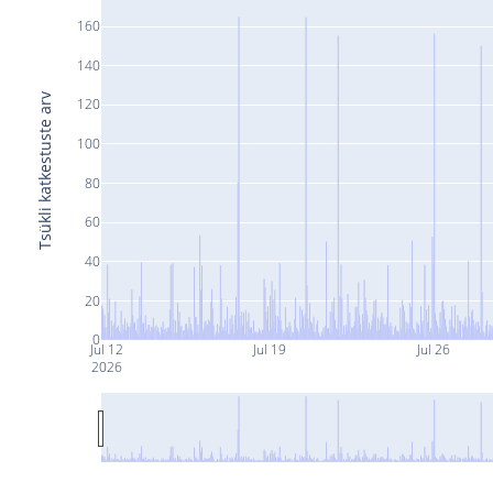
160
140
Tsükli katkestuste arv
120
100
80
60
40
20
0
Jul 12
Jul 19
Jul 26
2026