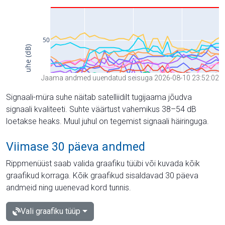
Jaama andmed uuendatud seisuga 2026-08-10 23:52:02
Signaali-müra suhe näitab satelliidilt tugijaama jõudva
signaali kvaliteeti. Suhte väärtust vahemikus 38–54 dB
loetakse heaks. Muul juhul on tegemist signaali häiringuga.
Viimase 30 päeva andmed
Rippmenüüst saab valida graafiku tüübi või kuvada kõik
graafikud korraga. Kõik graafikud sisaldavad 30 päeva
andmeid ning uuenevad kord tunnis.
Vali graafiku tüüp