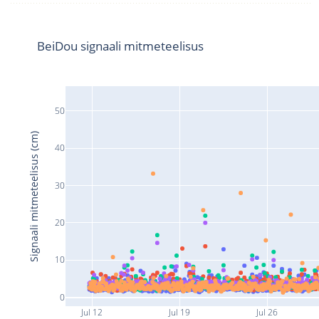
BeiDou signaali mitmeteelisus
50
Signaali mitmeteelisus (cm)
40
30
20
10
0
Jul 12
Jul 19
Jul 26