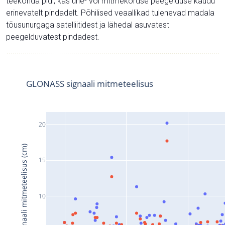
teekonda pidi, kas ühe- või mitmekordse peegelduse kaudu
erinevatelt pindadelt. Põhilised veaallikad tulenevad madala
tõusunurgaga satelliitidest ja lähedal asuvatest
peegelduvatest pindadest.
GLONASS signaali mitmeteelisus
20
Signaali mitmeteelisus (cm)
15
10