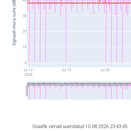
Signaali-müra suhe (dB)
30
20
10
0
Jul 12
Jul 19
Jul 26
2026
Graafik viimati uuendatud 10.08.2026 23:43:45