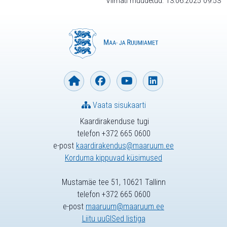
Viimati muudetud: 13.06.2025 09:53
Vaata sisukaarti
Kaardirakenduse tugi
telefon +372 665 0600
e-post
kaardirakendus@maaruum.ee
Korduma kippuvad küsimused
Mustamäe tee 51, 10621 Tallinn
telefon +372 665 0600
e-post
maaruum@maaruum.ee
Liitu uuGISed listiga