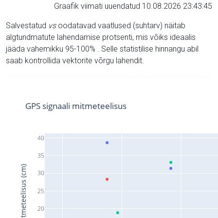
Graafik viimati uuendatud 10.08.2026 23:43:45
Salvestatud
vs
oodatavad vaatlused (suhtarv) näitab
algtundmatute lahendamise protsenti, mis võiks ideaalis
jääda vahemikku 95-100% . Selle statistilise hinnangu abil
saab kontrollida vektorite võrgu lahendit.
GPS signaali mitmeteelisus
40
35
Signaali mitmeteelisus (cm)
30
25
20