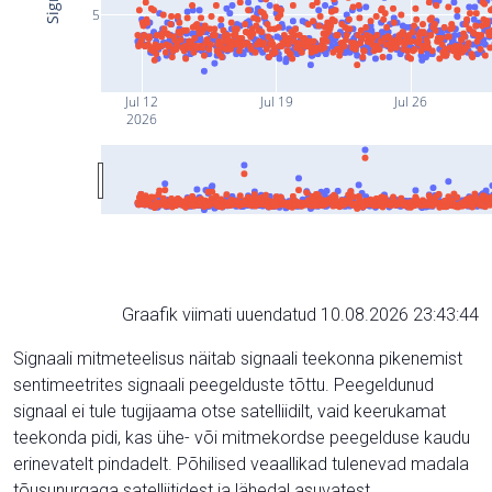
5
Jul 12
Jul 19
Jul 26
2026
Graafik viimati uuendatud 10.08.2026 23:43:44
Signaali mitmeteelisus näitab signaali teekonna pikenemist
sentimeetrites signaali peegelduste tõttu. Peegeldunud
signaal ei tule tugijaama otse satelliidilt, vaid keerukamat
teekonda pidi, kas ühe- või mitmekordse peegelduse kaudu
erinevatelt pindadelt. Põhilised veaallikad tulenevad madala
tõusunurgaga satelliitidest ja lähedal asuvatest