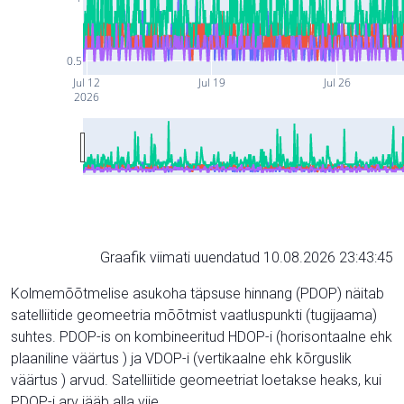
0.5
Jul 12
Jul 19
Jul 26
2026
Graafik viimati uuendatud 10.08.2026 23:43:45
Kolmemõõtmelise asukoha täpsuse hinnang (PDOP) näitab
satelliitide geomeetria mõõtmist vaatluspunkti (tugijaama)
suhtes. PDOP-is on kombineeritud HDOP-i (horisontaalne ehk
plaaniline väärtus ) ja VDOP-i (vertikaalne ehk kõrguslik
väärtus ) arvud. Satelliitide geomeetriat loetakse heaks, kui
PDOP-i arv jääb alla viie.