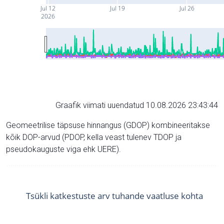
Jul 12
Jul 19
Jul 26
2026
Graafik viimati uuendatud 10.08.2026 23:43:44
Geomeetrilise täpsuse hinnangus (GDOP) kombineeritakse
kõik DOP-arvud (PDOP, kella veast tulenev TDOP ja
pseudokauguste viga ehk UERE).
Tsükli katkestuste arv tuhande vaatluse kohta