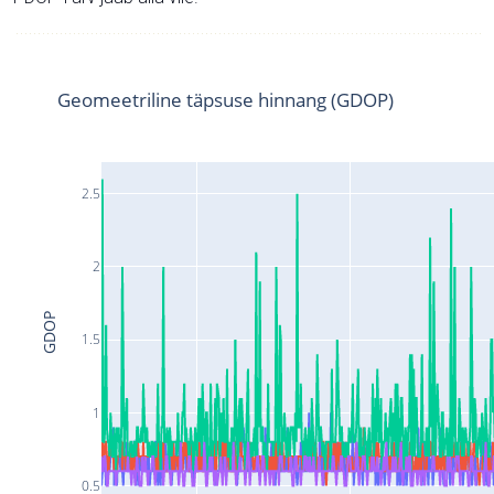
Geomeetriline täpsuse hinnang (GDOP)
2.5
2
GDOP
1.5
1
0.5