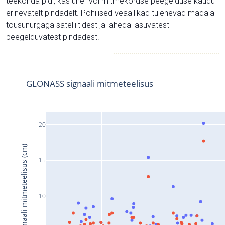
teekonda pidi, kas ühe- või mitmekordse peegelduse kaudu
erinevatelt pindadelt. Põhilised veaallikad tulenevad madala
tõusunurgaga satelliitidest ja lähedal asuvatest
peegelduvatest pindadest.
GLONASS signaali mitmeteelisus
20
Signaali mitmeteelisus (cm)
15
10