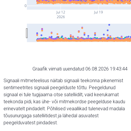
0
Jul 12
Jul 19
2026
Graafik viimati uuendatud 06.08.2026 19:43:44
Signaali mitmeteelisus näitab signaali teekonna pikenemist
sentimeetrites signaali peegelduste tõttu. Peegeldunud
signaal ei tule tugijaama otse satelliidilt, vaid keerukamat
teekonda pidi, kas ühe- või mitmekordse peegelduse kaudu
erinevatelt pindadelt. Põhilised veaallikad tulenevad madala
tõusunurgaga satelliitidest ja lähedal asuvatest
peegelduvatest pindadest.