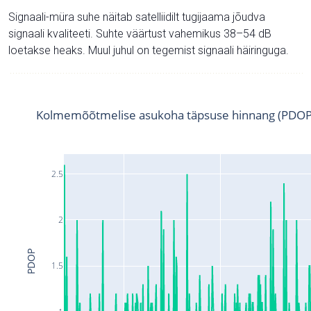
Signaali-müra suhe näitab satelliidilt tugijaama jõudva
signaali kvaliteeti. Suhte väärtust vahemikus 38–54 dB
loetakse heaks. Muul juhul on tegemist signaali häiringuga.
Kolmemõõtmelise asukoha täpsuse hinnang (PDOP
2.5
2
PDOP
1.5