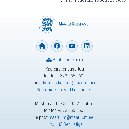
Viimati muudetud: 13.06.2025 09:53
Vaata sisukaarti
Kaardirakenduse tugi
telefon +372 665 0600
e-post
kaardirakendus@maaruum.ee
Korduma kippuvad küsimused
Mustamäe tee 51, 10621 Tallinn
telefon +372 665 0600
e-post
maaruum@maaruum.ee
Liitu uuGISed listiga