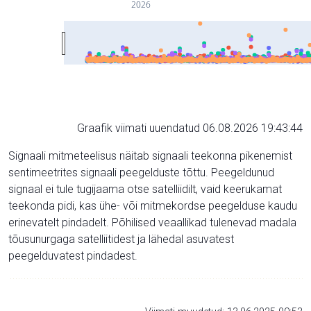
2026
Graafik viimati uuendatud 06.08.2026 19:43:44
Signaali mitmeteelisus näitab signaali teekonna pikenemist
sentimeetrites signaali peegelduste tõttu. Peegeldunud
signaal ei tule tugijaama otse satelliidilt, vaid keerukamat
teekonda pidi, kas ühe- või mitmekordse peegelduse kaudu
erinevatelt pindadelt. Põhilised veaallikad tulenevad madala
tõusunurgaga satelliitidest ja lähedal asuvatest
peegelduvatest pindadest.