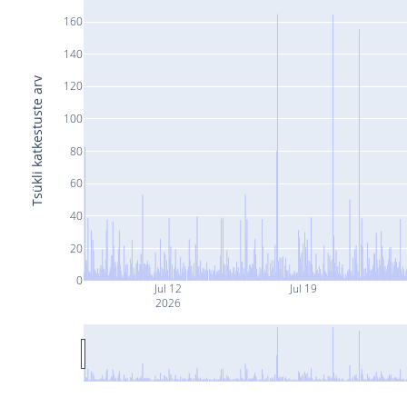
160
140
Tsükli katkestuste arv
120
100
80
60
40
20
0
Jul 12
Jul 19
2026