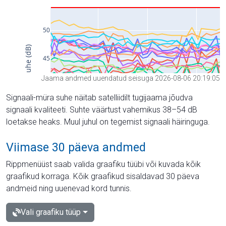
Jaama andmed uuendatud seisuga 2026-08-06 20:19:05
Signaali-müra suhe näitab satelliidilt tugijaama jõudva
signaali kvaliteeti. Suhte väärtust vahemikus 38–54 dB
loetakse heaks. Muul juhul on tegemist signaali häiringuga.
Viimase 30 päeva andmed
Rippmenüüst saab valida graafiku tüübi või kuvada kõik
graafikud korraga. Kõik graafikud sisaldavad 30 päeva
andmeid ning uuenevad kord tunnis.
Vali graafiku tüüp