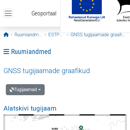
Liigu edasi põhisisu juurde
Geoportaal
Avaleht
Ruumiandmed
ESTPOS
GNSS tugijaamade graafikud
Ava menüü: Ruumiandmed
Ruumiandmed
GNSS tugijaamade graafikud
Tugijaamad
Alatskivi tugijaam