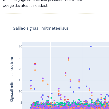
peegelduvatest pindadest.
Galileo signaali mitmeteelisus
30
25
Signaali mitmeteelisus (cm)
20
15
10
5