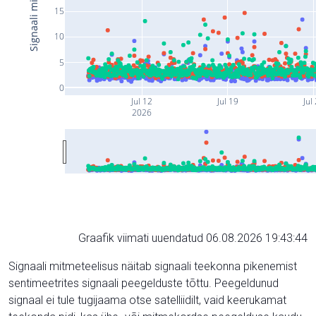
15
10
5
0
Jul 12
Jul 19
Jul
2026
Graafik viimati uuendatud 06.08.2026 19:43:44
Signaali mitmeteelisus näitab signaali teekonna pikenemist
sentimeetrites signaali peegelduste tõttu. Peegeldunud
signaal ei tule tugijaama otse satelliidilt, vaid keerukamat