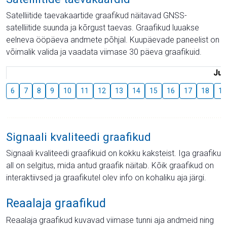
Satelliitide taevakaartide graafikud näitavad GNSS-
satelliitide suunda ja kõrgust taevas. Graafikud luuakse
eelneva ööpäeva andmete põhjal. Kuupäevade paneelist on
võimalik valida ja vaadata viimase 30 päeva graafikuid.
Juu
6
7
8
9
10
11
12
13
14
15
16
17
18
19
Signaali kvaliteedi graafikud
Signaali kvaliteedi graafikuid on kokku kaksteist. Iga graafiku
all on selgitus, mida antud graafik näitab. Kõik graafikud on
interaktiivsed ja graafikutel olev info on kohaliku aja järgi.
Reaalaja graafikud
Reaalaja graafikud kuvavad viimase tunni aja andmeid ning