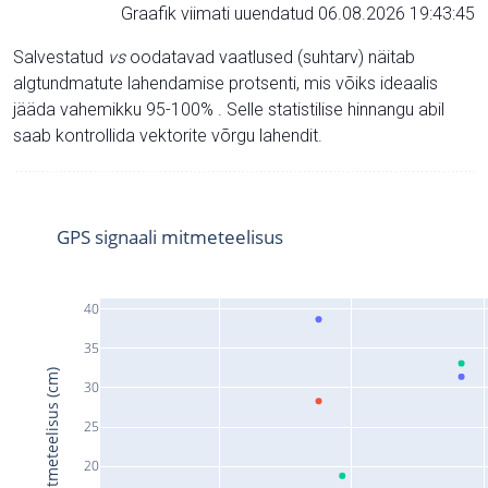
Graafik viimati uuendatud 06.08.2026 19:43:45
Salvestatud
vs
oodatavad vaatlused (suhtarv) näitab
algtundmatute lahendamise protsenti, mis võiks ideaalis
jääda vahemikku 95-100% . Selle statistilise hinnangu abil
saab kontrollida vektorite võrgu lahendit.
GPS signaali mitmeteelisus
40
35
Signaali mitmeteelisus (cm)
30
25
20