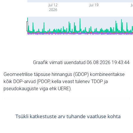
Jul 12
Jul 19
J
2026
Graafik viimati uuendatud 06.08.2026 19:43:44
Geomeetrilise täpsuse hinnangus (GDOP) kombineeritakse
kõik DOP-arvud (PDOP, kella veast tulenev TDOP ja
pseudokauguste viga ehk UERE).
Tsükli katkestuste arv tuhande vaatluse kohta