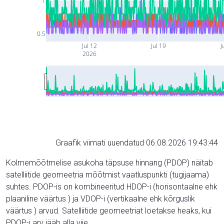
1
0.5
Jul 12
Jul 19
J
2026
Graafik viimati uuendatud 06.08.2026 19:43:44
Kolmemõõtmelise asukoha täpsuse hinnang (PDOP) näitab
satelliitide geomeetria mõõtmist vaatluspunkti (tugijaama)
suhtes. PDOP-is on kombineeritud HDOP-i (horisontaalne ehk
plaaniline väärtus ) ja VDOP-i (vertikaalne ehk kõrguslik
väärtus ) arvud. Satelliitide geomeetriat loetakse heaks, kui
PDOP-i arv jääb alla viie.