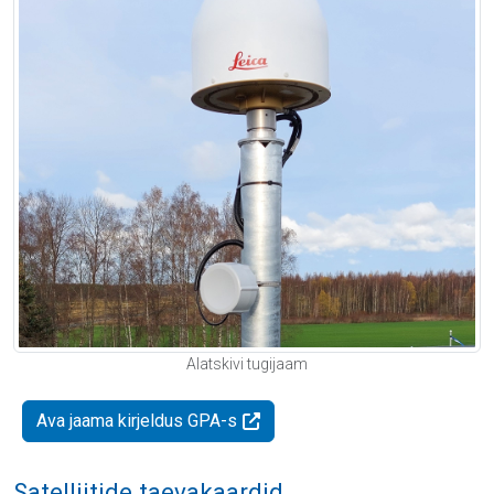
Alatskivi tugijaam
Ava jaama kirjeldus GPA-s
Satelliitide taevakaardid