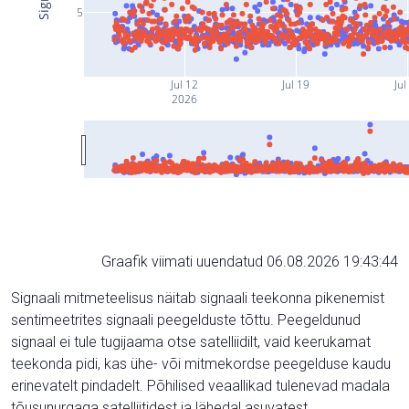
5
Jul 12
Jul 19
Jul
2026
Graafik viimati uuendatud 06.08.2026 19:43:44
Signaali mitmeteelisus näitab signaali teekonna pikenemist
sentimeetrites signaali peegelduste tõttu. Peegeldunud
signaal ei tule tugijaama otse satelliidilt, vaid keerukamat
teekonda pidi, kas ühe- või mitmekordse peegelduse kaudu
erinevatelt pindadelt. Põhilised veaallikad tulenevad madala
tõusunurgaga satelliitidest ja lähedal asuvatest