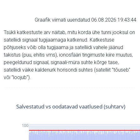
Graafik viimati uuendatud 06.08.2026 19:43:44
Tsükli katkestuste arv näitab, mitu korda ühe tunni jooksul on
satelliidi signaal tugijaamaga katkenud. Katkestuse
põhjuseks võib olla tugijaama ja satelliidi vahele jäänud
takistus (puu, ehitis vms), ionosfääri tingimuste kiire muutus,
peegeldunud signaal, signaali-müra suhte kõrge tase,
satelliidi väike kaldenurk horisondi suhtes (satelliit "tõuseb"
või "loojub").
Salvestatud vs oodatavad vaatlused (suhtarv)
100