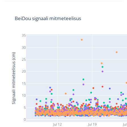
BeiDou signaali mitmeteelisus
35
30
Signaali mitmeteelisus (cm)
25
20
15
10
5
0
Jul 12
Jul 19
Jul