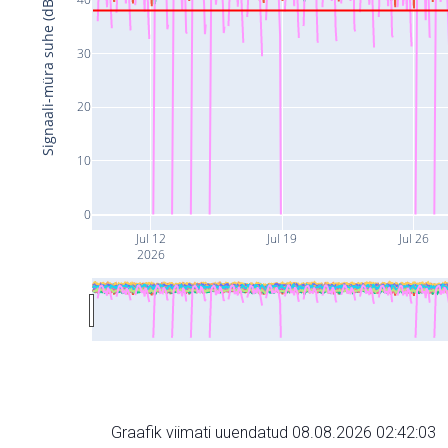
Signaali-müra suhe (dB)
30
20
10
0
Jul 12
Jul 19
Jul 26
2026
Graafik viimati uuendatud 08.08.2026 02:42:03