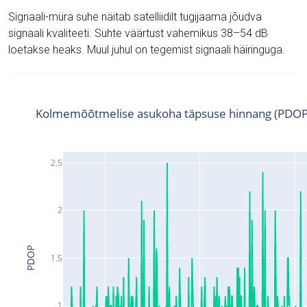
Signaali-müra suhe näitab satelliidilt tugijaama jõudva
signaali kvaliteeti. Suhte väärtust vahemikus 38–54 dB
loetakse heaks. Muul juhul on tegemist signaali häiringuga.
Kolmemõõtmelise asukoha täpsuse hinnang (PDOP
2.5
2
PDOP
1.5
1