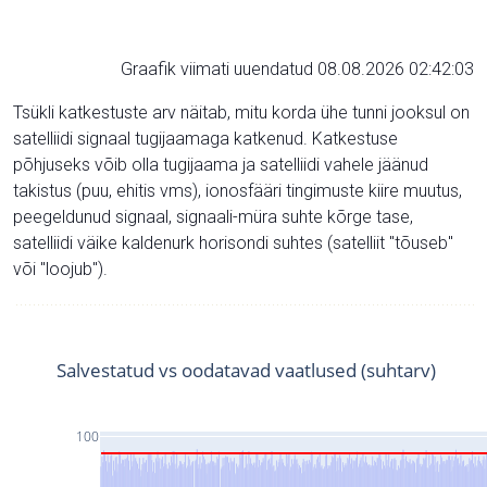
Graafik viimati uuendatud 08.08.2026 02:42:03
Tsükli katkestuste arv näitab, mitu korda ühe tunni jooksul on
satelliidi signaal tugijaamaga katkenud. Katkestuse
põhjuseks võib olla tugijaama ja satelliidi vahele jäänud
takistus (puu, ehitis vms), ionosfääri tingimuste kiire muutus,
peegeldunud signaal, signaali-müra suhte kõrge tase,
satelliidi väike kaldenurk horisondi suhtes (satelliit "tõuseb"
või "loojub").
Salvestatud vs oodatavad vaatlused (suhtarv)
100