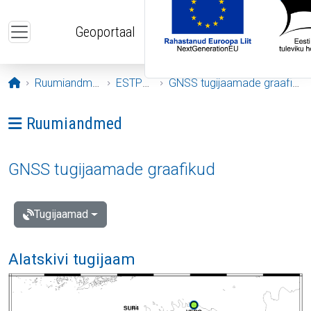
Liigu edasi põhisisu juurde
Geoportaal
Avaleht
Ruumiandmed
ESTPOS
GNSS tugijaamade graafikud
Ava menüü: Ruumiandmed
Ruumiandmed
GNSS tugijaamade graafikud
Tugijaamad
Alatskivi tugijaam