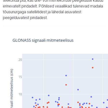
teekonda pidi, kas ühe- või mitmekordse peegelduse kaudu
erinevatelt pindadelt. Põhilised veaallikad tulenevad madala
tõusunurgaga satelliitidest ja lähedal asuvatest
peegelduvatest pindadest.
GLONASS signaali mitmeteelisus
20
Signaali mitmeteelisus (cm)
15
10