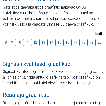
Satelliitide taevakaartide graafikud näitavad GNSS-
satelliitide suunda ja kõrgust taevas. Graafikud luuakse
eelneva ööpäeva andmete põhjal. Kuupäevade paneelist on
võimalik valida ja vaadata viimase 30 päeva graafikuid.
Juuli
8
9
10
11
12
13
14
15
16
17
18
19
20
Signaali kvaliteedi graafikud
Signaali kvaliteedi graafikuid on kokku kaksteist. Iga graafiku
all on selgitus, mida antud graafik näitab. Kõik graafikud on
interaktiivsed ja graafikutel olev info on kohaliku aja järgi.
Reaalaja graafikud
Reaalaja graafikud kuvavad viimase tunni aja andmeid ning