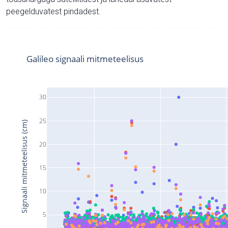
peegelduvatest pindadest.
Galileo signaali mitmeteelisus
30
25
Signaali mitmeteelisus (cm)
20
15
10
5