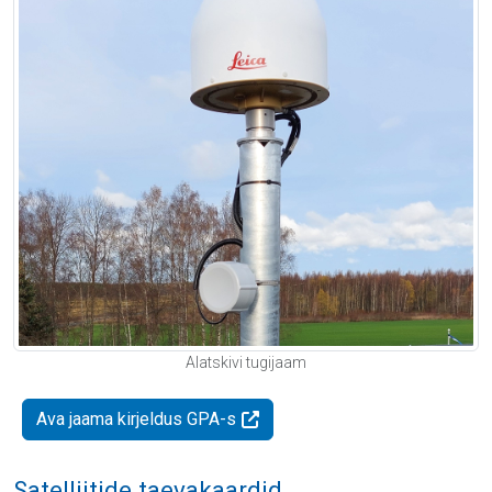
Alatskivi tugijaam
Ava jaama kirjeldus GPA-s
Satelliitide taevakaardid