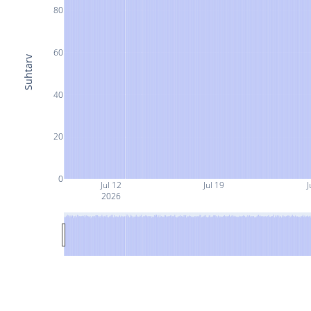
80
60
Suhtarv
40
20
0
Jul 12
Jul 19
J
2026