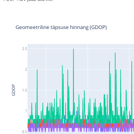
Geomeetriline täpsuse hinnang (GDOP)
2.5
2
GDOP
1.5
1
0.5