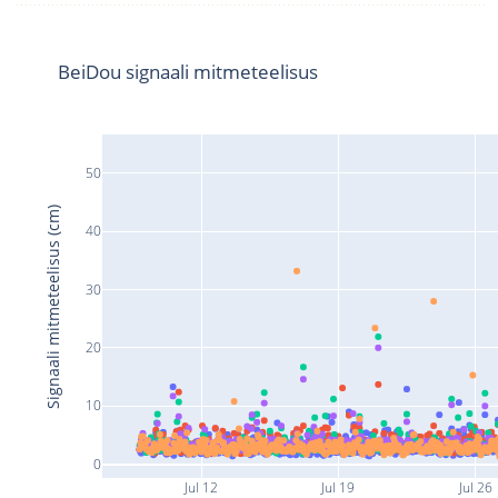
BeiDou signaali mitmeteelisus
50
Signaali mitmeteelisus (cm)
40
30
20
10
0
Jul 12
Jul 19
Jul 26