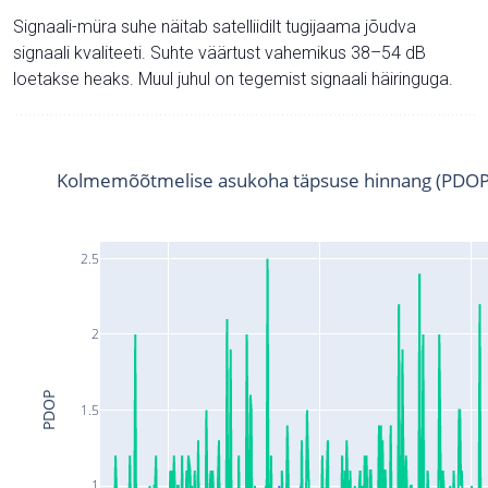
Signaali-müra suhe näitab satelliidilt tugijaama jõudva
signaali kvaliteeti. Suhte väärtust vahemikus 38–54 dB
loetakse heaks. Muul juhul on tegemist signaali häiringuga.
Kolmemõõtmelise asukoha täpsuse hinnang (PDOP
2.5
2
PDOP
1.5
1