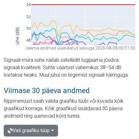
Jaama andmed uuendatud seisuga 2026-08-08 00:51:00
Signaali-müra suhe näitab satelliidilt tugijaama jõudva
signaali kvaliteeti. Suhte väärtust vahemikus 38–54 dB
loetakse heaks. Muul juhul on tegemist signaali häiringuga.
Viimase 30 päeva andmed
Rippmenüüst saab valida graafiku tüübi või kuvada kõik
graafikud korraga. Kõik graafikud sisaldavad 30 päeva
andmeid ning uuenevad kord tunnis.
Vali graafiku tüüp