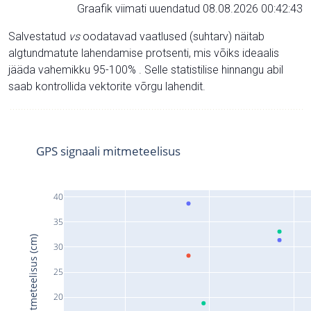
Graafik viimati uuendatud 08.08.2026 00:42:43
Salvestatud
vs
oodatavad vaatlused (suhtarv) näitab
algtundmatute lahendamise protsenti, mis võiks ideaalis
jääda vahemikku 95-100% . Selle statistilise hinnangu abil
saab kontrollida vektorite võrgu lahendit.
GPS signaali mitmeteelisus
40
35
Signaali mitmeteelisus (cm)
30
25
20