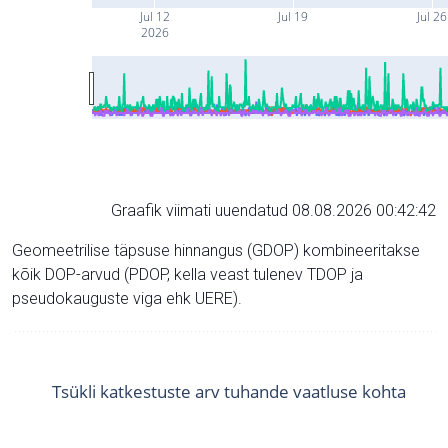
Jul 12
Jul 19
Jul 26
2026
Graafik viimati uuendatud 08.08.2026 00:42:42
Geomeetrilise täpsuse hinnangus (GDOP) kombineeritakse
kõik DOP-arvud (PDOP, kella veast tulenev TDOP ja
pseudokauguste viga ehk UERE).
Tsükli katkestuste arv tuhande vaatluse kohta