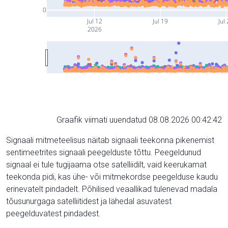
0
Jul 12
Jul 19
Jul
2026
Graafik viimati uuendatud 08.08.2026 00:42:42
Signaali mitmeteelisus näitab signaali teekonna pikenemist
sentimeetrites signaali peegelduste tõttu. Peegeldunud
signaal ei tule tugijaama otse satelliidilt, vaid keerukamat
teekonda pidi, kas ühe- või mitmekordse peegelduse kaudu
erinevatelt pindadelt. Põhilised veaallikad tulenevad madala
tõusunurgaga satelliitidest ja lähedal asuvatest
peegelduvatest pindadest.