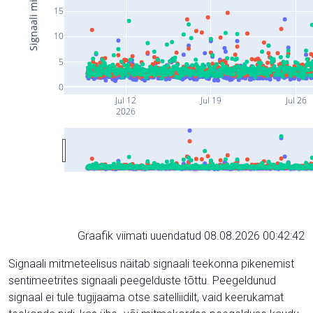
15
10
5
0
Jul 12
Jul 19
Jul 26
2026
Graafik viimati uuendatud 08.08.2026 00:42:42
Signaali mitmeteelisus näitab signaali teekonna pikenemist
sentimeetrites signaali peegelduste tõttu. Peegeldunud
signaal ei tule tugijaama otse satelliidilt, vaid keerukamat