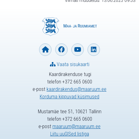
Viimati muudetud: 13.06.2025 09:53
Vaata sisukaarti
Kaardirakenduse tugi
telefon +372 665 0600
e-post
kaardirakendus@maaruum.ee
Korduma kippuvad küsimused
Mustamäe tee 51, 10621 Tallinn
telefon +372 665 0600
e-post
maaruum@maaruum.ee
Liitu uuGISed listiga