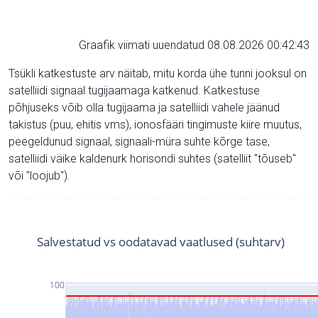
Graafik viimati uuendatud 08.08.2026 00:42:43
Tsükli katkestuste arv näitab, mitu korda ühe tunni jooksul on
satelliidi signaal tugijaamaga katkenud. Katkestuse
põhjuseks võib olla tugijaama ja satelliidi vahele jäänud
takistus (puu, ehitis vms), ionosfääri tingimuste kiire muutus,
peegeldunud signaal, signaali-müra suhte kõrge tase,
satelliidi väike kaldenurk horisondi suhtes (satelliit "tõuseb"
või "loojub").
Salvestatud vs oodatavad vaatlused (suhtarv)
100