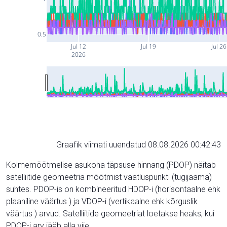
0.5
Jul 12
Jul 19
Jul 26
2026
Graafik viimati uuendatud 08.08.2026 00:42:43
Kolmemõõtmelise asukoha täpsuse hinnang (PDOP) näitab
satelliitide geomeetria mõõtmist vaatluspunkti (tugijaama)
suhtes. PDOP-is on kombineeritud HDOP-i (horisontaalne ehk
plaaniline väärtus ) ja VDOP-i (vertikaalne ehk kõrguslik
väärtus ) arvud. Satelliitide geomeetriat loetakse heaks, kui
PDOP-i arv jääb alla viie.