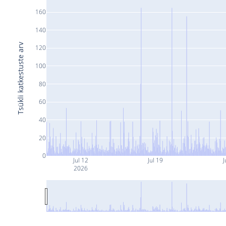
160
140
Tsükli katkestuste arv
120
100
80
60
40
20
0
Jul 12
Jul 19
J
2026