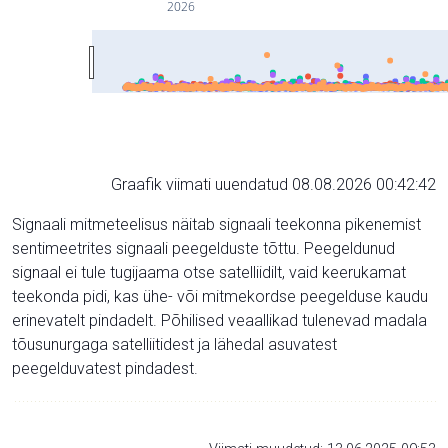
2026
Graafik viimati uuendatud 08.08.2026 00:42:42
Signaali mitmeteelisus näitab signaali teekonna pikenemist
sentimeetrites signaali peegelduste tõttu. Peegeldunud
signaal ei tule tugijaama otse satelliidilt, vaid keerukamat
teekonda pidi, kas ühe- või mitmekordse peegelduse kaudu
erinevatelt pindadelt. Põhilised veaallikad tulenevad madala
tõusunurgaga satelliitidest ja lähedal asuvatest
peegelduvatest pindadest.