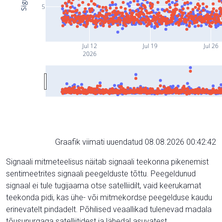
5
Jul 12
Jul 19
Jul 26
2026
Graafik viimati uuendatud 08.08.2026 00:42:42
Signaali mitmeteelisus näitab signaali teekonna pikenemist
sentimeetrites signaali peegelduste tõttu. Peegeldunud
signaal ei tule tugijaama otse satelliidilt, vaid keerukamat
teekonda pidi, kas ühe- või mitmekordse peegelduse kaudu
erinevatelt pindadelt. Põhilised veaallikad tulenevad madala
tõusunurgaga satelliitidest ja lähedal asuvatest