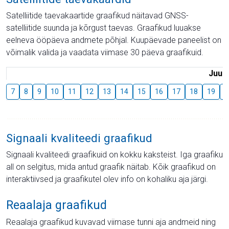
Satelliitide taevakaartide graafikud näitavad GNSS-
satelliitide suunda ja kõrgust taevas. Graafikud luuakse
eelneva ööpäeva andmete põhjal. Kuupäevade paneelist on
võimalik valida ja vaadata viimase 30 päeva graafikuid.
Juuli
7
8
9
10
11
12
13
14
15
16
17
18
19
2
Signaali kvaliteedi graafikud
Signaali kvaliteedi graafikuid on kokku kaksteist. Iga graafiku
all on selgitus, mida antud graafik näitab. Kõik graafikud on
interaktiivsed ja graafikutel olev info on kohaliku aja järgi.
Reaalaja graafikud
Reaalaja graafikud kuvavad viimase tunni aja andmeid ning