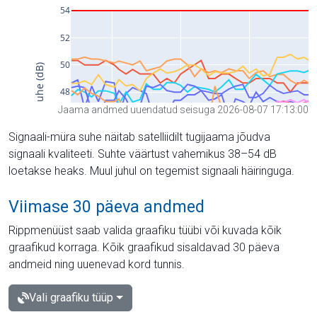
Jaama andmed uuendatud seisuga 2026-08-07 17:13:00
Signaali-müra suhe näitab satelliidilt tugijaama jõudva
signaali kvaliteeti. Suhte väärtust vahemikus 38–54 dB
loetakse heaks. Muul juhul on tegemist signaali häiringuga.
Viimase 30 päeva andmed
Rippmenüüst saab valida graafiku tüübi või kuvada kõik
graafikud korraga. Kõik graafikud sisaldavad 30 päeva
andmeid ning uuenevad kord tunnis.
Vali graafiku tüüp