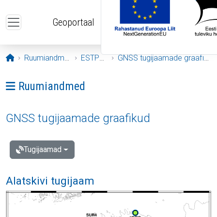
Liigu edasi põhisisu juurde
Geoportaal
Avaleht
Ruumiandmed
ESTPOS
GNSS tugijaamade graafikud
Ava menüü: Ruumiandmed
Ruumiandmed
GNSS tugijaamade graafikud
Tugijaamad
Alatskivi tugijaam