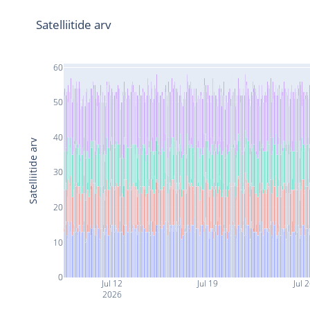
Satelliitide arv
60
50
40
Satelliitide arv
30
20
10
0
Jul 12
Jul 19
Jul 
2026