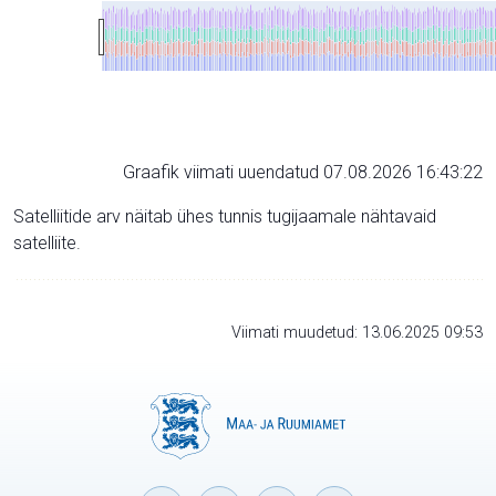
Graafik viimati uuendatud 07.08.2026 16:43:22
Satelliitide arv näitab ühes tunnis tugijaamale nähtavaid
satelliite.
Viimati muudetud: 13.06.2025 09:53