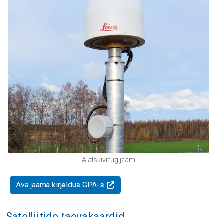
Alatskivi tugijaam
Ava jaama kirjeldus GPA-s
Satelliitide taevakaardid