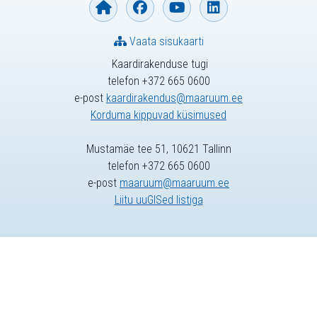
Vaata sisukaarti
Kaardirakenduse tugi
telefon +372 665 0600
e-post
kaardirakendus@maaruum.ee
Korduma kippuvad küsimused
Mustamäe tee 51, 10621 Tallinn
telefon +372 665 0600
e-post
maaruum@maaruum.ee
Liitu uuGISed listiga