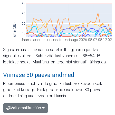
Jaama andmed uuendatud seisuga 2026-08-07 08:12:02
Signaali-müra suhe näitab satelliidilt tugijaama jõudva
signaali kvaliteeti. Suhte väärtust vahemikus 38–54 dB
loetakse heaks. Muul juhul on tegemist signaali häiringuga.
Viimase 30 päeva andmed
Rippmenüüst saab valida graafiku tüübi või kuvada kõik
graafikud korraga. Kõik graafikud sisaldavad 30 päeva
andmeid ning uuenevad kord tunnis.
Vali graafiku tüüp