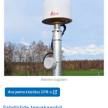
Alatskivi tugijaam
Ava jaama kirjeldus GPA-s
Satelliitide taevakaardid