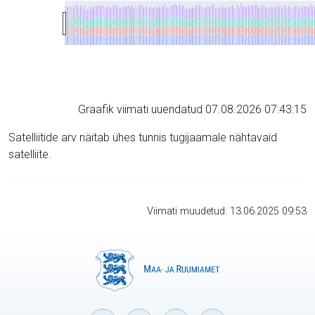
Graafik viimati uuendatud 07.08.2026 07:43:15
Satelliitide arv näitab ühes tunnis tugijaamale nähtavaid
satelliite.
Viimati muudetud: 13.06.2025 09:53