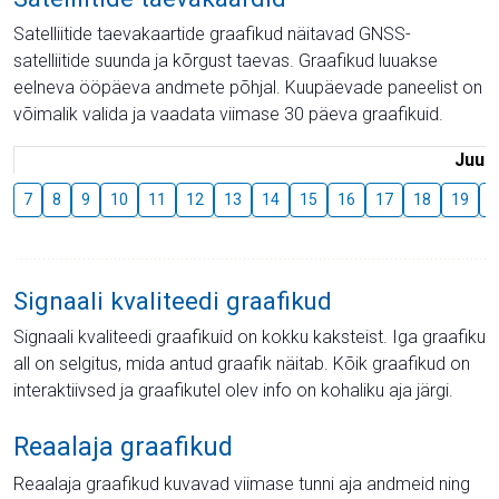
Satelliitide taevakaartide graafikud näitavad GNSS-
satelliitide suunda ja kõrgust taevas. Graafikud luuakse
eelneva ööpäeva andmete põhjal. Kuupäevade paneelist on
võimalik valida ja vaadata viimase 30 päeva graafikuid.
Juuli
7
8
9
10
11
12
13
14
15
16
17
18
19
2
Signaali kvaliteedi graafikud
Signaali kvaliteedi graafikuid on kokku kaksteist. Iga graafiku
all on selgitus, mida antud graafik näitab. Kõik graafikud on
interaktiivsed ja graafikutel olev info on kohaliku aja järgi.
Reaalaja graafikud
Reaalaja graafikud kuvavad viimase tunni aja andmeid ning