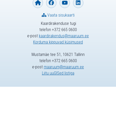
Vaata sisukaarti
Kaardirakenduse tugi
telefon +372 665 0600
e-post
kaardirakendus@maaruum.ee
Korduma kippuvad küsimused
Mustamäe tee 51, 10621 Tallinn
telefon +372 665 0600
e-post
maaruum@maaruum.ee
Liitu uuGISed listiga