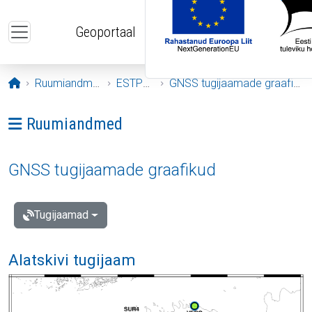
Liigu edasi põhisisu juurde
Geoportaal
Avaleht
Ruumiandmed
ESTPOS
GNSS tugijaamade graafikud
Ava menüü: Ruumiandmed
Ruumiandmed
GNSS tugijaamade graafikud
Tugijaamad
Alatskivi tugijaam