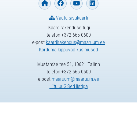
Vaata sisukaarti
Kaardirakenduse tugi
telefon +372 665 0600
e-post
kaardirakendus@maaruum.ee
Korduma kippuvad küsimused
Mustamäe tee 51, 10621 Tallinn
telefon +372 665 0600
e-post
maaruum@maaruum.ee
Liitu uuGISed listiga