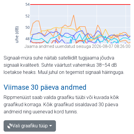
Jaama andmed uuendatud seisuga 2026-08-07 08:26:00
Signaali-müra suhe näitab satelliidilt tugijaama jõudva
signaali kvaliteeti. Suhte väärtust vahemikus 38–54 dB
loetakse heaks. Muul juhul on tegemist signaali häiringuga.
Viimase 30 päeva andmed
Rippmenüüst saab valida graafiku tüübi või kuvada kõik
graafikud korraga. Kõik graafikud sisaldavad 30 päeva
andmeid ning uuenevad kord tunnis.
Vali graafiku tüüp