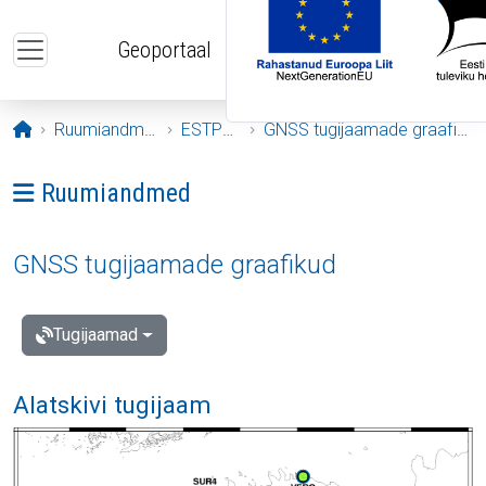
Liigu edasi põhisisu juurde
Geoportaal
Avaleht
Ruumiandmed
ESTPOS
GNSS tugijaamade graafikud
Ava menüü: Ruumiandmed
Ruumiandmed
GNSS tugijaamade graafikud
Tugijaamad
Alatskivi tugijaam