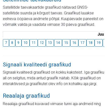
Satelliitide taevakaartide graafikud näitavad GNSS-
satelliitide suunda ja kõrgust taevas. Graafikud luuakse
eelneva ööpäeva andmete põhjal. Kuupäevade paneelist on
võimalik valida ja vaadata viimase 30 päeva graafikuid.
Juuli
7
8
9
10
11
12
13
14
15
16
17
18
19
2
Signaali kvaliteedi graafikud
Signaali kvaliteedi graafikuid on kokku kaksteist. Iga graafiku
all on selgitus, mida antud graafik näitab. Kõik graafikud on
interaktiivsed ja graafikutel olev info on kohaliku aja järgi.
Reaalaja graafikud
Reaalaja graafikud kuvavad viimase tunni aja andmeid ning