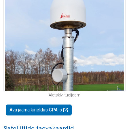
Alatskivi tugijaam
Ava jaama kirjeldus GPA-s
Satelliitide taevakaardid