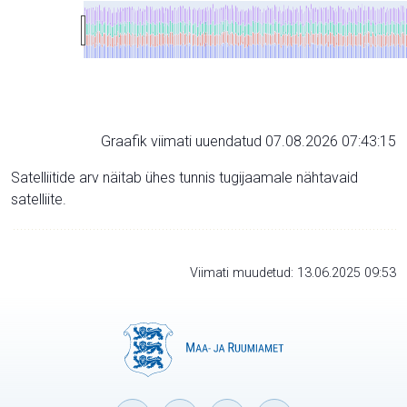
Graafik viimati uuendatud 07.08.2026 07:43:15
Satelliitide arv näitab ühes tunnis tugijaamale nähtavaid
satelliite.
Viimati muudetud: 13.06.2025 09:53