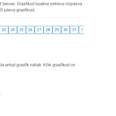
gust taevas. Graafikud luuakse eelneva ööpäeva
0 päeva graafikuid.
August
23
24
25
26
27
28
29
30
31
1
2
3
4
5
mida antud graafik näitab. Kõik graafikud on
.