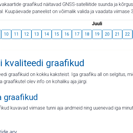
aevakaartide graafikud näitavad GNSS-satelliitide suunda ja kõr
l. Kuupäevade paneelist on võimalik valida ja vaadata viimase 3
Juuli
10
11
12
13
14
15
16
17
18
19
20
21
22
i kvaliteedi graafikud
teedi graafikuid on kokku kaksteist. Iga graafiku all on selgitus, 
ja graafikutel olev info on kohaliku aja järgi.
a graafikud
fikud kuvavad viimase tunni aja andmeid ning uuenevad iga minut