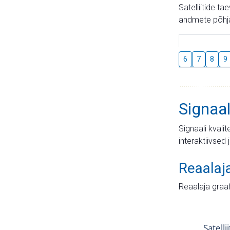
Satelliitide t
andmete põhja
6
7
8
9
Signaal
Signaali kvali
interaktiivsed 
Reaalaj
Reaalaja graa