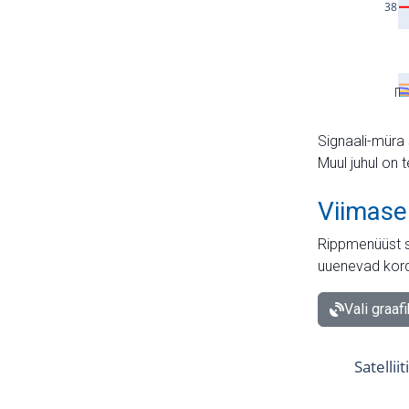
Signaali-müra 
Muul juhul on 
Viimase
Rippmenüüst s
uuenevad kord
Vali graaf
Satellii