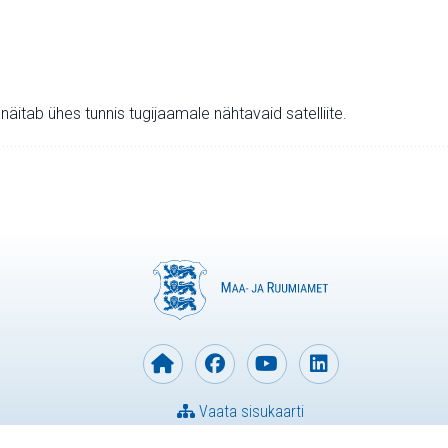
v näitab ühes tunnis tugijaamale nähtavaid satelliite.
Vaata sisukaarti