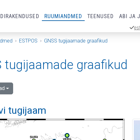
RDIRAKENDUSED
RUUMIANDMED
TEENUSED
ABI JA 
es
ndmed
ESTPOS
GNSS tugijaamade graafikud
tugijaamade graafikud
ad
vi tugijaam