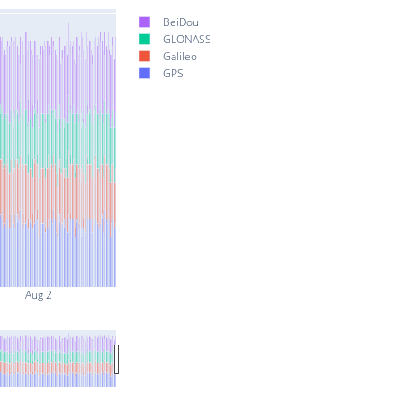
BeiDou
GLONASS
Galileo
GPS
Aug 2