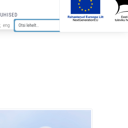
JUHISED
t
eng
Otsi