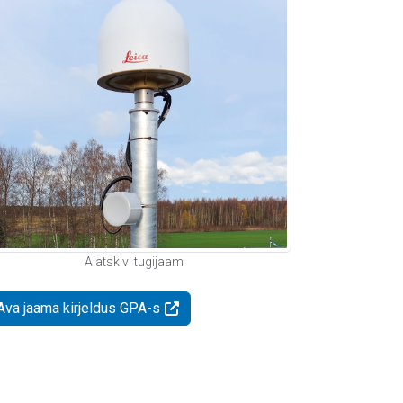
Alatskivi tugijaam
Ava jaama kirjeldus GPA-s