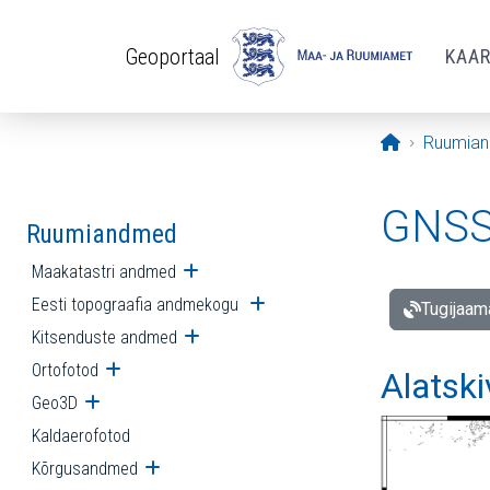
Liigu edasi põhisisu juurde
Geoportaal
KAA
Avaleht
Ruumia
GNSS 
Ruumiandmed
Maakatastri andmed
Ava alammenüü
Eesti topograafia andmekogu
Ava alammenüü
Tugijaam
Kitsenduste andmed
Ava alammenüü
Ortofotod
Ava alammenüü
Alatski
Geo3D
Ava alammenüü
Kaldaerofotod
Kõrgusandmed
Ava alammenüü