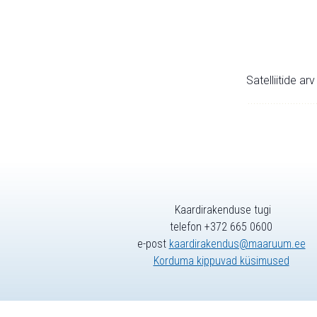
Satelliitide ar
Kaardirakenduse tugi
telefon +372 665 0600
e-post
kaardirakendus@maaruum.ee
Korduma kippuvad küsimused