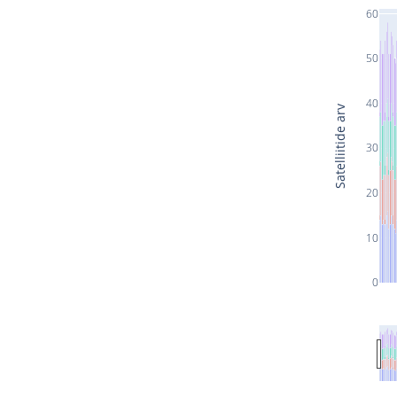
60
50
40
Satelliitide arv
30
20
10
0