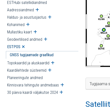
ESTHubi satelliidiandmed
Aadressiandmed
Ava alammenüü
Haldus- ja asustusjaotus
Ava alammenüü
Kohanimed
Ava alammenüü
Mullastiku kaart
Ava alammenüü
Geodeetilised andmed
Ava alammenüü
ESTPOS
Ava alammenüü
GNSS tugijaamade graafikud
Topokaardid ja aluskaardid
Ava alammenüü
Kaardilehtede süsteemid
Ava alammenüü
Planeeringute andmed
Tugijaama s
Kinnisvara tehingute andmebaas
Ava alammenüü
30 päeva kaardi väljakutse 2024
Ava alammenüü
Satelli