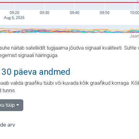
Jaam
suhe näitab satelliidilt tugijaama jõudva signaali kvaliteeti. Su
tegemist signaali häiringuga.
 30 päeva andmed
aab valida graafiku tüübi või kuvada kõik graafikud korraga. Kõ
 tunnis.
iku tüüp
tide arv