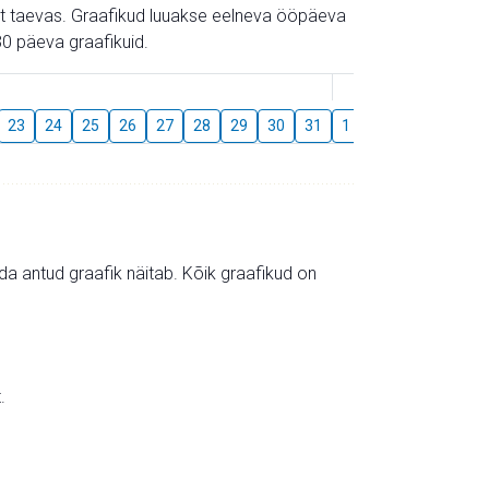
gust taevas. Graafikud luuakse eelneva ööpäeva
0 päeva graafikuid.
August
23
24
25
26
27
28
29
30
31
1
2
3
4
5
mida antud graafik näitab. Kõik graafikud on
.