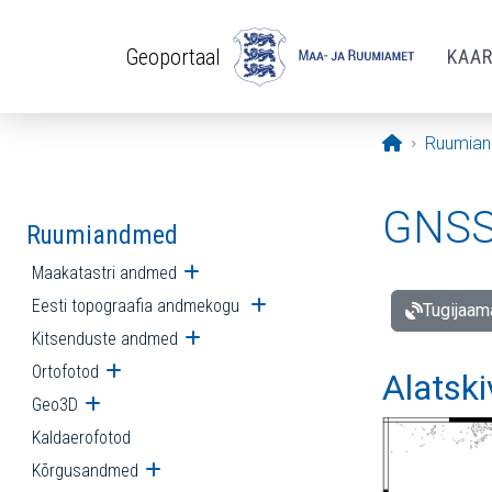
Liigu edasi põhisisu juurde
Geoportaal
KAA
Avaleht
Ruumia
GNSS 
Ruumiandmed
Maakatastri andmed
Ava alammenüü
Eesti topograafia andmekogu
Ava alammenüü
Tugijaam
Kitsenduste andmed
Ava alammenüü
Ortofotod
Ava alammenüü
Alatski
Geo3D
Ava alammenüü
Kaldaerofotod
Kõrgusandmed
Ava alammenüü