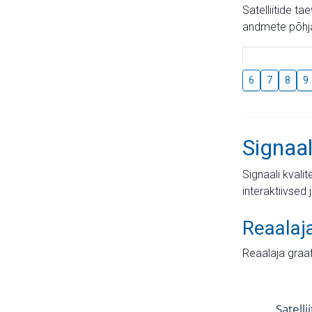
Satelliitide t
andmete põhja
6
7
8
9
Signaal
Signaali kvali
interaktiivsed 
Reaalaj
Reaalaja graa