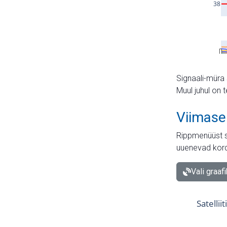
Signaali-müra 
Muul juhul on 
Viimase
Rippmenüüst s
uuenevad kord
Vali graaf
Satellii