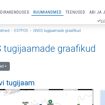
RDIRAKENDUSED
RUUMIANDMED
TEENUSED
ABI JA 
es
ndmed
ESTPOS
GNSS tugijaamade graafikud
tugijaamade graafikud
ad
vi tugijaam