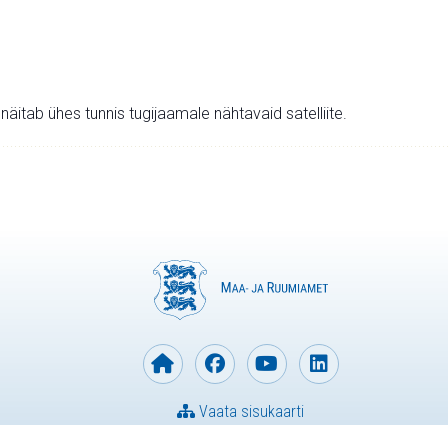
v näitab ühes tunnis tugijaamale nähtavaid satelliite.
Vaata sisukaarti