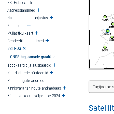
ESTHubi satelliidiandmed
Aadressiandmed
Ava alammenüü
Haldus- ja asustusjaotus
Ava alammenüü
Kohanimed
Ava alammenüü
Mullastiku kaart
Ava alammenüü
Geodeetilised andmed
Ava alammenüü
ESTPOS
Ava alammenüü
GNSS tugijaamade graafikud
Topokaardid ja aluskaardid
Ava alammenüü
Kaardilehtede süsteemid
Ava alammenüü
Planeeringute andmed
Tugijaama s
Kinnisvara tehingute andmebaas
Ava alammenüü
30 päeva kaardi väljakutse 2024
Ava alammenüü
Satelli