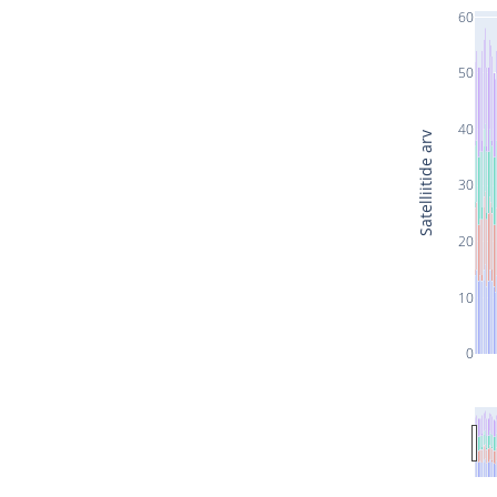
60
50
40
Satelliitide arv
30
20
10
0