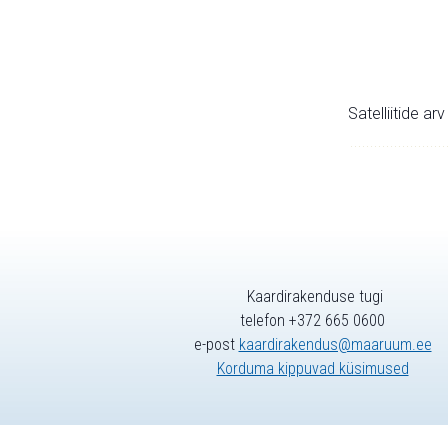
Satelliitide ar
Kaardirakenduse tugi
telefon +372 665 0600
e-post
kaardirakendus@maaruum.ee
Korduma kippuvad küsimused