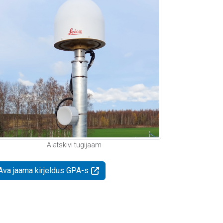
Alatskivi tugijaam
Ava jaama kirjeldus GPA-s