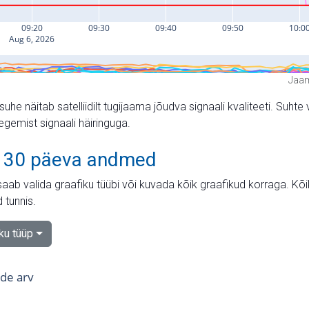
Jaam
suhe näitab satelliidilt tugijaama jõudva signaali kvaliteeti. Su
tegemist signaali häiringuga.
 30 päeva andmed
aab valida graafiku tüübi või kuvada kõik graafikud korraga. Kõ
 tunnis.
iku tüüp
tide arv