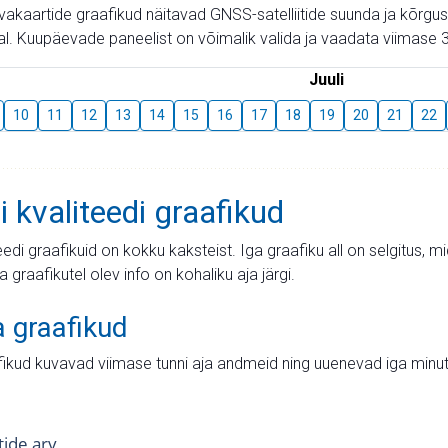
aevakaartide graafikud näitavad GNSS-satelliitide suunda ja kõr
l. Kuupäevade paneelist on võimalik valida ja vaadata viimase 3
Juuli
10
11
12
13
14
15
16
17
18
19
20
21
22
i kvaliteedi graafikud
teedi graafikuid on kokku kaksteist. Iga graafiku all on selgitus, 
ja graafikutel olev info on kohaliku aja järgi.
a graafikud
fikud kuvavad viimase tunni aja andmeid ning uuenevad iga minut