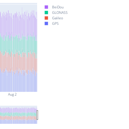
BeiDou
GLONASS
Galileo
GPS
Aug 2