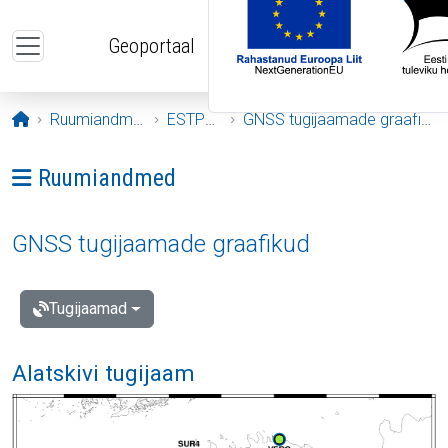
Liigu edasi põhisisu juurde
Geoportaal
Avaleht
Ruumiandmed
ESTPOS
GNSS tugijaamade graafikud
Ava menüü: Ruumiandmed
Ruumiandmed
GNSS tugijaamade graafikud
Tugijaamad
Alatskivi tugijaam