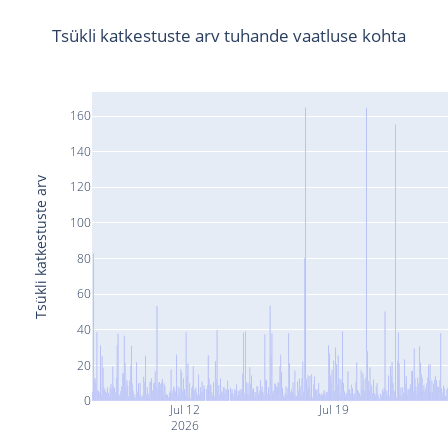
Tsükli katkestuste arv tuhande vaatluse kohta
160
140
Tsükli katkestuste arv
120
100
80
60
40
20
0
Jul 12
Jul 19
2026