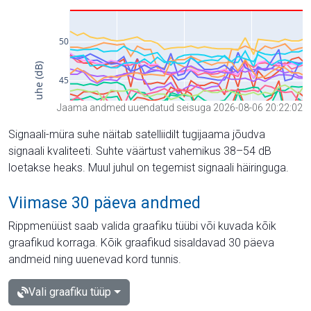
Jaama andmed uuendatud seisuga 2026-08-06 20:22:02
Signaali-müra suhe näitab satelliidilt tugijaama jõudva
signaali kvaliteeti. Suhte väärtust vahemikus 38–54 dB
loetakse heaks. Muul juhul on tegemist signaali häiringuga.
Viimase 30 päeva andmed
Rippmenüüst saab valida graafiku tüübi või kuvada kõik
graafikud korraga. Kõik graafikud sisaldavad 30 päeva
andmeid ning uuenevad kord tunnis.
Vali graafiku tüüp