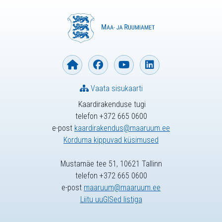
Vaata sisukaarti
Kaardirakenduse tugi
telefon +372 665 0600
e-post
kaardirakendus@maaruum.ee
Korduma kippuvad küsimused
Mustamäe tee 51, 10621 Tallinn
telefon +372 665 0600
e-post
maaruum@maaruum.ee
Liitu uuGISed listiga