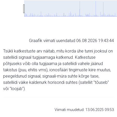
Graafik viimati uuendatud 06.08.2026 19:43:44
Tsükli katkestuste arv näitab, mitu korda ühe tunni jooksul on
satelliidi signaal tugijaamaga katkenud. Katkestuse
põhjuseks võib olla tugijaama ja satelliidi vahele jäänud
takistus (puu, ehitis vms), ionosfääri tingimuste kiire muutus,
peegeldunud signaal, signaali-müra suhte kõrge tase,
satelliidi väike kaldenurk horisondi suhtes (satelliit "tõuseb"
või "loojub").
Viimati muudetud: 13.06.2025 09:53