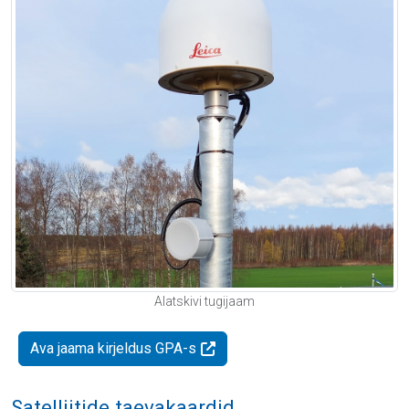
Alatskivi tugijaam
Ava jaama kirjeldus GPA-s
Satelliitide taevakaardid