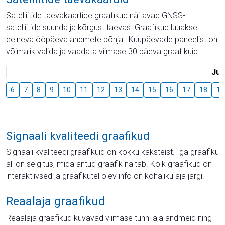
Satelliitide taevakaartide graafikud näitavad GNSS-
satelliitide suunda ja kõrgust taevas. Graafikud luuakse
eelneva ööpäeva andmete põhjal. Kuupäevade paneelist on
võimalik valida ja vaadata viimase 30 päeva graafikuid.
Juu
6
7
8
9
10
11
12
13
14
15
16
17
18
19
Signaali kvaliteedi graafikud
Signaali kvaliteedi graafikuid on kokku kaksteist. Iga graafiku
all on selgitus, mida antud graafik näitab. Kõik graafikud on
interaktiivsed ja graafikutel olev info on kohaliku aja järgi.
Reaalaja graafikud
Reaalaja graafikud kuvavad viimase tunni aja andmeid ning