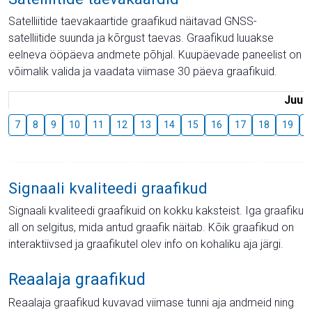
Satelliitide taevakaartide graafikud näitavad GNSS-
satelliitide suunda ja kõrgust taevas. Graafikud luuakse
eelneva ööpäeva andmete põhjal. Kuupäevade paneelist on
võimalik valida ja vaadata viimase 30 päeva graafikuid.
Juuli
7
8
9
10
11
12
13
14
15
16
17
18
19
2
Signaali kvaliteedi graafikud
Signaali kvaliteedi graafikuid on kokku kaksteist. Iga graafiku
all on selgitus, mida antud graafik näitab. Kõik graafikud on
interaktiivsed ja graafikutel olev info on kohaliku aja järgi.
Reaalaja graafikud
Reaalaja graafikud kuvavad viimase tunni aja andmeid ning