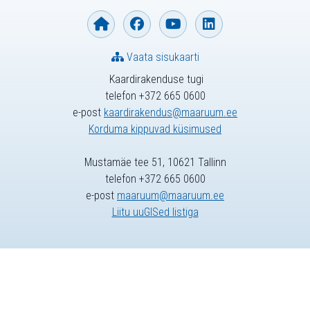
Vaata sisukaarti
Kaardirakenduse tugi
telefon +372 665 0600
e-post
kaardirakendus@maaruum.ee
Korduma kippuvad küsimused
Mustamäe tee 51, 10621 Tallinn
telefon +372 665 0600
e-post
maaruum@maaruum.ee
Liitu uuGISed listiga