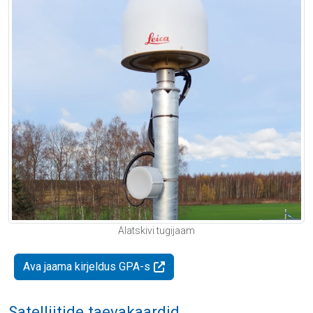
Alatskivi tugijaam
Ava jaama kirjeldus GPA-s
Satelliitide taevakaardid