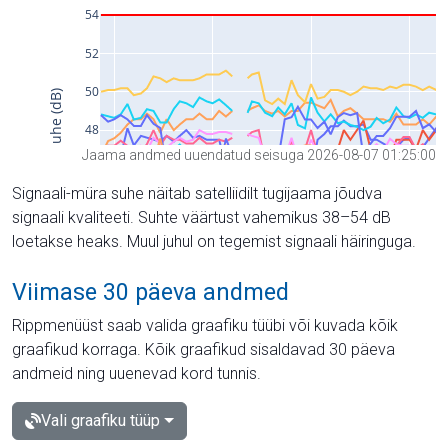
Jaama andmed uuendatud seisuga 2026-08-07 01:25:00
Signaali-müra suhe näitab satelliidilt tugijaama jõudva
signaali kvaliteeti. Suhte väärtust vahemikus 38–54 dB
loetakse heaks. Muul juhul on tegemist signaali häiringuga.
Viimase 30 päeva andmed
Rippmenüüst saab valida graafiku tüübi või kuvada kõik
graafikud korraga. Kõik graafikud sisaldavad 30 päeva
andmeid ning uuenevad kord tunnis.
Vali graafiku tüüp