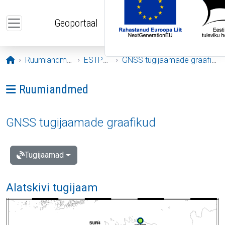
Liigu edasi põhisisu juurde
Geoportaal
Avaleht
Ruumiandmed
ESTPOS
GNSS tugijaamade graafikud
Ava menüü: Ruumiandmed
Ruumiandmed
GNSS tugijaamade graafikud
Tugijaamad
Alatskivi tugijaam