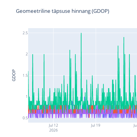
Geomeetriline täpsuse hinnang (GDOP)
2.5
2
GDOP
1.5
1
0.5
Jul 12
Jul 19
Ju
2026