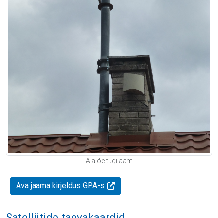
Alajõe tugijaam
Ava jaama kirjeldus GPA-s
Satelliitide taevakaardid