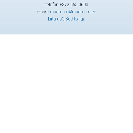
telefon +372 665 0600
e-post
maaruum@maaruum.ee
Liitu uuGISed listiga