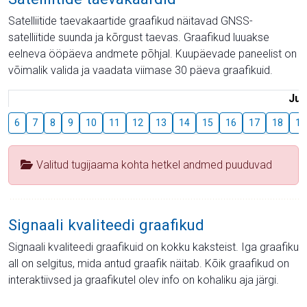
Satelliitide taevakaartide graafikud näitavad GNSS-
satelliitide suunda ja kõrgust taevas. Graafikud luuakse
eelneva ööpäeva andmete põhjal. Kuupäevade paneelist on
võimalik valida ja vaadata viimase 30 päeva graafikuid.
Juu
6
7
8
9
10
11
12
13
14
15
16
17
18
19
Valitud tugijaama kohta hetkel andmed puuduvad
Signaali kvaliteedi graafikud
Signaali kvaliteedi graafikuid on kokku kaksteist. Iga graafiku
all on selgitus, mida antud graafik näitab. Kõik graafikud on
interaktiivsed ja graafikutel olev info on kohaliku aja järgi.