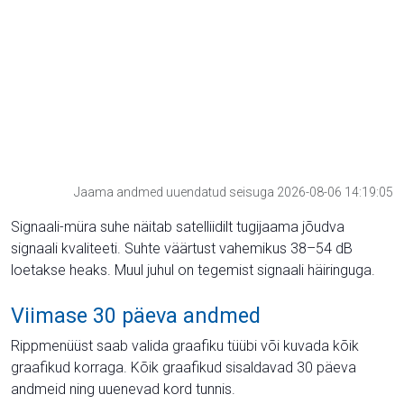
Jaama andmed uuendatud seisuga 2026-08-06 14:19:05
Signaali-müra suhe näitab satelliidilt tugijaama jõudva
signaali kvaliteeti. Suhte väärtust vahemikus 38–54 dB
loetakse heaks. Muul juhul on tegemist signaali häiringuga.
Viimase 30 päeva andmed
Rippmenüüst saab valida graafiku tüübi või kuvada kõik
graafikud korraga. Kõik graafikud sisaldavad 30 päeva
andmeid ning uuenevad kord tunnis.