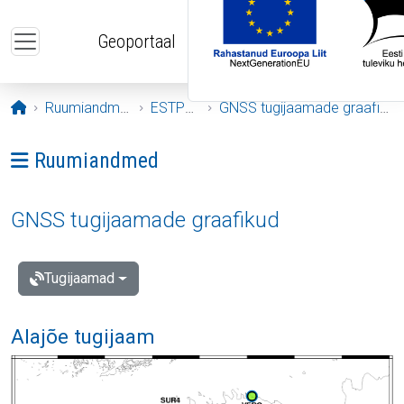
Liigu edasi põhisisu juurde
Geoportaal
Avaleht
Ruumiandmed
ESTPOS
GNSS tugijaamade graafikud
Ava menüü: Ruumiandmed
Ruumiandmed
GNSS tugijaamade graafikud
Tugijaamad
Alajõe tugijaam