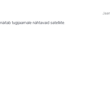
Jaam
v näitab tugijaamale nähtavaid satelliite.