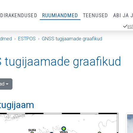
RDIRAKENDUSED
RUUMIANDMED
TEENUSED
ABI JA 
es
ndmed
ESTPOS
GNSS tugijaamade graafikud
tugijaamade graafikud
ad
 tugijaam