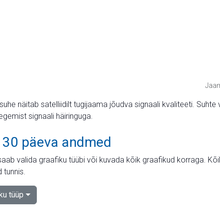
Jaam
suhe näitab satelliidilt tugijaama jõudva signaali kvaliteeti. Su
tegemist signaali häiringuga.
 30 päeva andmed
aab valida graafiku tüübi või kuvada kõik graafikud korraga. Kõ
 tunnis.
iku tüüp