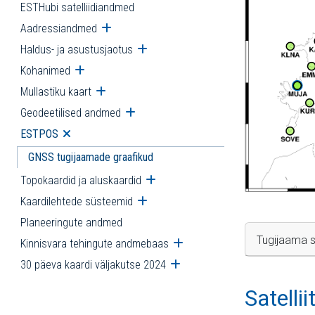
ESTHubi satelliidiandmed
Aadressiandmed
Ava alammenüü
Haldus- ja asustusjaotus
Ava alammenüü
Kohanimed
Ava alammenüü
Mullastiku kaart
Ava alammenüü
Geodeetilised andmed
Ava alammenüü
ESTPOS
Ava alammenüü
GNSS tugijaamade graafikud
Topokaardid ja aluskaardid
Ava alammenüü
Kaardilehtede süsteemid
Ava alammenüü
Planeeringute andmed
Tugijaama s
Kinnisvara tehingute andmebaas
Ava alammenüü
30 päeva kaardi väljakutse 2024
Ava alammenüü
Satelli