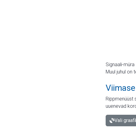
Signaali-müra 
Muul juhul on 
Viimase
Rippmenüüst s
uuenevad kord
Vali graaf