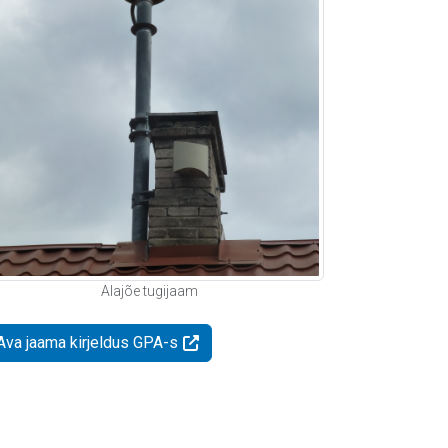
Alajõe tugijaam
Ava jaama kirjeldus GPA-s