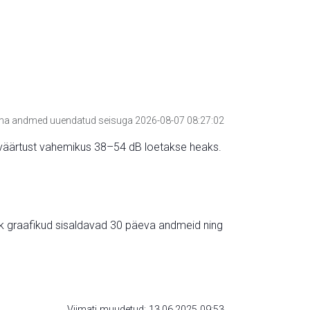
a andmed uuendatud seisuga 2026-08-07 08:27:02
hte väärtust vahemikus 38–54 dB loetakse heaks.
ik graafikud sisaldavad 30 päeva andmeid ning
Viimati muudetud: 13.06.2025 09:53