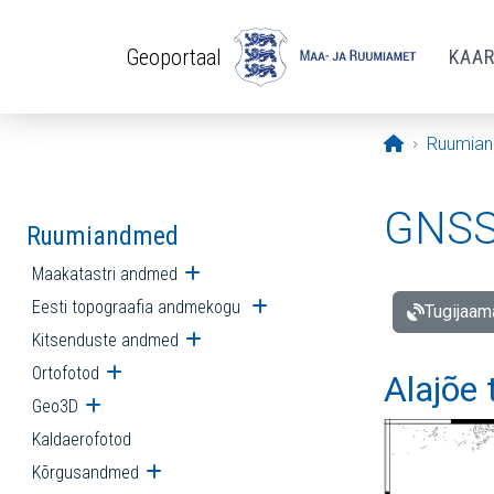
Liigu edasi põhisisu juurde
Geoportaal
KAA
Avaleht
Ruumia
GNSS 
Ruumiandmed
Maakatastri andmed
Ava alammenüü
Eesti topograafia andmekogu
Ava alammenüü
Tugijaam
Kitsenduste andmed
Ava alammenüü
Ortofotod
Ava alammenüü
Alajõe
Geo3D
Ava alammenüü
Kaldaerofotod
Kõrgusandmed
Ava alammenüü