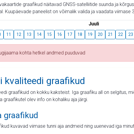
aevakaartide graafikud näitavad GNSS-satelliitide suunda ja kõr
l. Kuupäevade paneelist on võimalik valida ja vaadata viimase 3
Juuli
0
11
12
13
14
15
16
17
18
19
20
21
22
23
tugijaama kohta hetkel andmed puuduvad
i kvaliteedi graafikud
teedi graafikuid on kokku kaksteist. Iga graafiku all on selgitus, 
ja graafikutel olev info on kohaliku aja järgi.
a graafikud
fikud kuvavad viimase tunni aja andmeid ning uuenevad iga minut