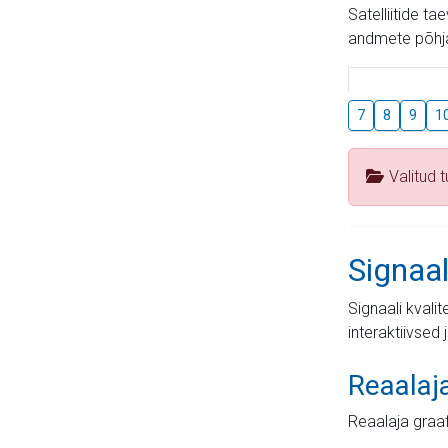
Satelliitide t
andmete põhja
7
8
9
1
Valitud 
Signaal
Signaali kvali
interaktiivsed 
Reaalaj
Reaalaja graa