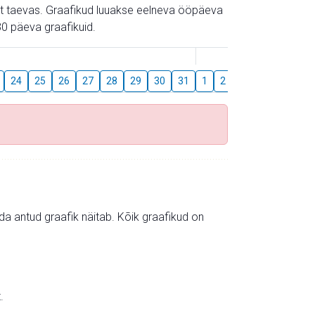
gust taevas. Graafikud luuakse eelneva ööpäeva
0 päeva graafikuid.
August
24
25
26
27
28
29
30
31
1
2
3
4
5
6
mida antud graafik näitab. Kõik graafikud on
.