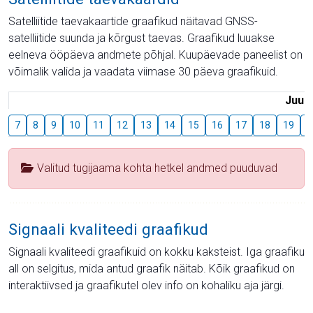
Satelliitide taevakaartide graafikud näitavad GNSS-
satelliitide suunda ja kõrgust taevas. Graafikud luuakse
eelneva ööpäeva andmete põhjal. Kuupäevade paneelist on
võimalik valida ja vaadata viimase 30 päeva graafikuid.
Juuli
7
8
9
10
11
12
13
14
15
16
17
18
19
2
Valitud tugijaama kohta hetkel andmed puuduvad
Signaali kvaliteedi graafikud
Signaali kvaliteedi graafikuid on kokku kaksteist. Iga graafiku
all on selgitus, mida antud graafik näitab. Kõik graafikud on
interaktiivsed ja graafikutel olev info on kohaliku aja järgi.