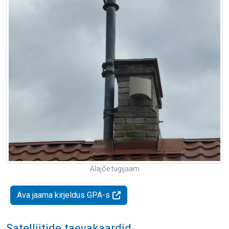
Alajõe tugijaam
Ava jaama kirjeldus GPA-s
Satelliitide taevakaardid