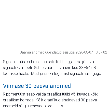
Jaama andmed uuendatud seisuga 2026-08-07 10:37:02
Signaali-müra suhe näitab satelliidilt tugijaama jõudva
signaali kvaliteeti. Suhte väärtust vahemikus 38–54 dB
loetakse heaks. Muul juhul on tegemist signaali häiringuga.
Viimase 30 päeva andmed
Rippmenüüst saab valida graafiku tüübi või kuvada kõik
graafikud korraga. Kõik graafikud sisaldavad 30 päeva
andmeid ning uuenevad kord tunnis.