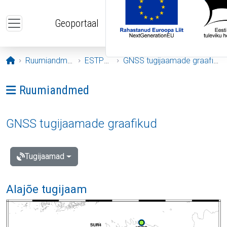
Liigu edasi põhisisu juurde
Geoportaal
Avaleht
Ruumiandmed
ESTPOS
GNSS tugijaamade graafikud
Ava menüü: Ruumiandmed
Ruumiandmed
GNSS tugijaamade graafikud
Tugijaamad
Alajõe tugijaam