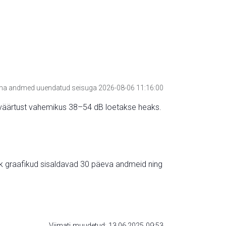
a andmed uuendatud seisuga 2026-08-06 11:16:00
hte väärtust vahemikus 38–54 dB loetakse heaks.
ik graafikud sisaldavad 30 päeva andmeid ning
Viimati muudetud: 13.06.2025 09:53