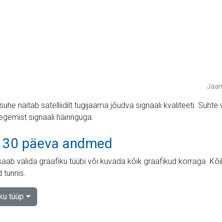
Jaam
suhe näitab satelliidilt tugijaama jõudva signaali kvaliteeti. Su
tegemist signaali häiringuga.
 30 päeva andmed
aab valida graafiku tüübi või kuvada kõik graafikud korraga. Kõ
 tunnis.
iku tüüp