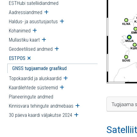
ESTHubi satelliidiandmed
Aadressiandmed
Ava alammenüü
Haldus- ja asustusjaotus
Ava alammenüü
Kohanimed
Ava alammenüü
Mullastiku kaart
Ava alammenüü
Geodeetilised andmed
Ava alammenüü
ESTPOS
Ava alammenüü
GNSS tugijaamade graafikud
Topokaardid ja aluskaardid
Ava alammenüü
Kaardilehtede süsteemid
Ava alammenüü
Planeeringute andmed
Tugijaama s
Kinnisvara tehingute andmebaas
Ava alammenüü
30 päeva kaardi väljakutse 2024
Ava alammenüü
Satelli