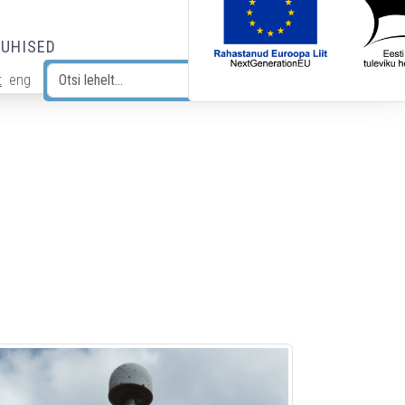
JUHISED
t
eng
Otsi