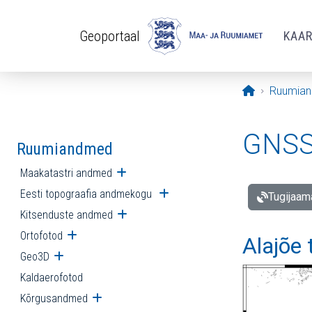
Liigu edasi põhisisu juurde
Geoportaal
KAA
Avaleht
Ruumia
GNSS 
Ruumiandmed
Maakatastri andmed
Ava alammenüü
Eesti topograafia andmekogu
Ava alammenüü
Tugijaam
Kitsenduste andmed
Ava alammenüü
Ortofotod
Ava alammenüü
Alajõe
Geo3D
Ava alammenüü
Kaldaerofotod
Kõrgusandmed
Ava alammenüü