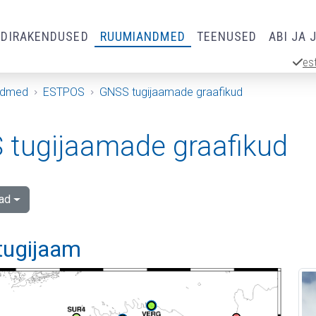
RDIRAKENDUSED
RUUMIANDMED
TEENUSED
ABI JA 
es
ndmed
ESTPOS
GNSS tugijaamade graafikud
tugijaamade graafikud
ad
 tugijaam