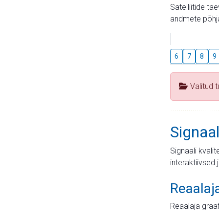
Satelliitide t
andmete põhja
6
7
8
9
Valitud 
Signaal
Signaali kvali
interaktiivsed 
Reaalaj
Reaalaja graa