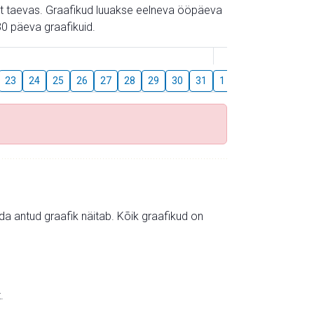
gust taevas. Graafikud luuakse eelneva ööpäeva
0 päeva graafikuid.
August
23
24
25
26
27
28
29
30
31
1
2
3
4
5
mida antud graafik näitab. Kõik graafikud on
.