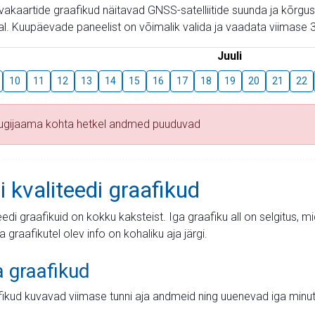
aevakaartide graafikud näitavad GNSS-satelliitide suunda ja kõr
l. Kuupäevade paneelist on võimalik valida ja vaadata viimase 3
Juuli
10
11
12
13
14
15
16
17
18
19
20
21
22
tugijaama kohta hetkel andmed puuduvad
i kvaliteedi graafikud
teedi graafikuid on kokku kaksteist. Iga graafiku all on selgitus, 
ja graafikutel olev info on kohaliku aja järgi.
a graafikud
fikud kuvavad viimase tunni aja andmeid ning uuenevad iga minut