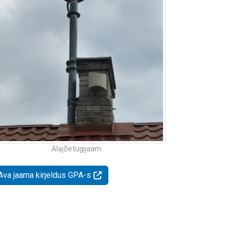
Alajõe tugijaam
Ava jaama kirjeldus GPA-s