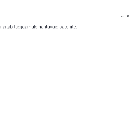
Jaam
v näitab tugijaamale nähtavaid satelliite.