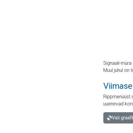
Signaali-müra 
Muul juhul on 
Viimase
Rippmenüüst s
uuenevad kord
Vali graaf